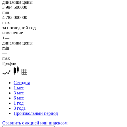
динамика цены
3 994.500000
min
4 782.000000
max
за последний год
изменение
+—
динамика цены
min
—
max
График
Сегодня
1 мес
3 мес
6 мес
1 год
3 года
Произвольный период
Сравнить с акцией или индексом