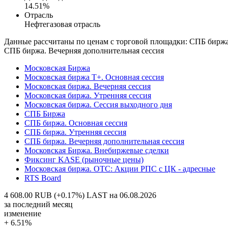
14.51%
Отрасль
Нефтегазовая отрасль
Данные рассчитаны по ценам с торговой площадки: СПБ биржа
СПБ биржа. Вечерняя дополнительная сессия
Московская Биржа
Московская биржа Т+. Основная сессия
Московская биржа. Вечерняя сессия
Московская биржа. Утренняя сессия
Московская биржа. Сессия выходного дня
СПБ Биржа
СПБ биржа. Основная сессия
СПБ биржа. Утренняя сессия
СПБ биржа. Вечерняя дополнительная сессия
Московская Биржа. Внебиржевые сделки
Фиксинг KASE (рыночные цены)
Московская биржа. OTC: Акции РПС с ЦК - адресные
RTS Board
4 608.00 RUB (+0.17%)
LAST на 06.08.2026
за последний месяц
изменение
+ 6.51%