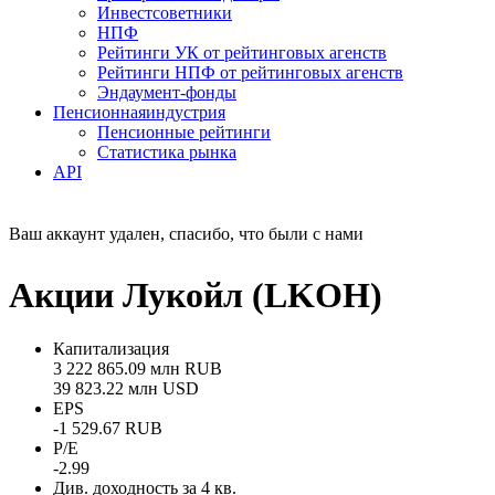
Инвестсоветники
НПФ
Рейтинги УК от рейтинговых агенств
Рейтинги НПФ от рейтинговых агенств
Эндаумент-фонды
Пенсионная
индустрия
Пенсионные рейтинги
Статистика рынка
API
Ваш аккаунт удален, спасибо, что были с нами
Акции Лукойл (LKOH)
Капитализация
3 222 865.09 млн RUB
39 823.22 млн USD
EPS
-1 529.67 RUB
P/E
-2.99
Див. доходность за 4 кв.