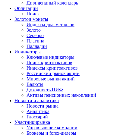
Дивидендный календарь
Облигации
Поиск
Золото
и монеты
Индексы драгметаллов
Золото
Серебро
Платина
Палладий
Индикаторы
Ключевые индикаторы
Поиск криптоактивов
Индексы криптоактивов
Российский рынок акций
Мировые рынки акций
Валюты
Доходность ПИФ
Активы пенсионных накоплений
Новости и аналитика
Новости рынка
Аналитика
Глоссарий
Участники
рынка
Управляющие компании
Брокеры и forex-дилеры