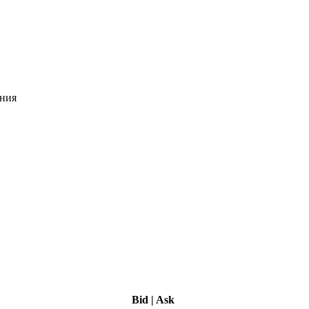
ения
Bid
|
Ask