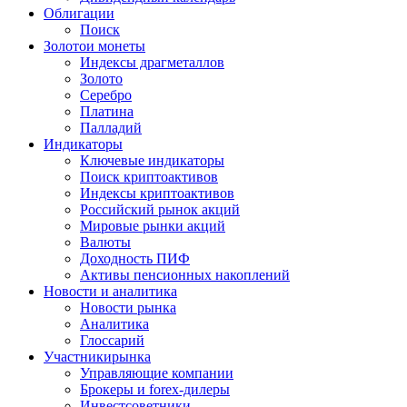
Облигации
Поиск
Золото
и монеты
Индексы драгметаллов
Золото
Серебро
Платина
Палладий
Индикаторы
Ключевые индикаторы
Поиск криптоактивов
Индексы криптоактивов
Российский рынок акций
Мировые рынки акций
Валюты
Доходность ПИФ
Активы пенсионных накоплений
Новости и аналитика
Новости рынка
Аналитика
Глоссарий
Участники
рынка
Управляющие компании
Брокеры и forex-дилеры
Инвестсоветники