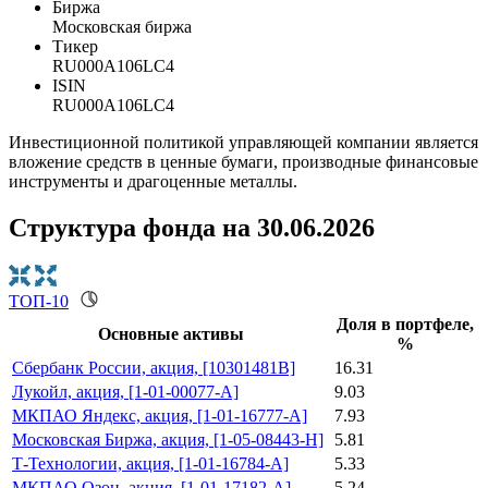
Биржа
Московская биржа
Тикер
RU000A106LC4
ISIN
RU000A106LC4
Инвестиционной политикой управляющей компании является
вложение средств в ценные бумаги, производные финансовые
инструменты и драгоценные металлы.
Структура фонда
на 30.06.2026
ТОП-10
Доля в портфеле,
Основные активы
%
Сбербанк России, акция, [10301481B]
16.31
Лукойл, акция, [1-01-00077-A]
9.03
МКПАО Яндекс, акция, [1-01-16777-A]
7.93
Московская Биржа, акция, [1-05-08443-H]
5.81
Т-Технологии, акция, [1-01-16784-A]
5.33
МКПАО Озон, акция, [1-01-17182-A]
5.24