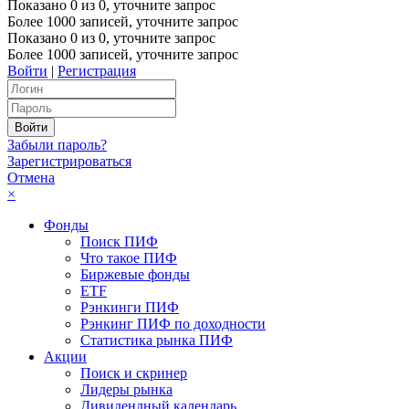
Показано
0
из
0
, уточните запрос
Более 1000 записей, уточните запрос
Показано
0
из
0
, уточните запрос
Более 1000 записей, уточните запрос
Войти
|
Регистрация
Забыли пароль?
Зарегистрироваться
Отмена
×
Фонды
Поиск ПИФ
Что такое ПИФ
Биржевые фонды
ETF
Рэнкинги ПИФ
Рэнкинг ПИФ по доходности
Статистика рынка ПИФ
Акции
Поиск и скринер
Лидеры рынка
Дивидендный календарь