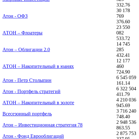
332.76
30 178
Атон - ОФЗ
769
376.60
23 550
АТОН – Флоатеры
082
533.72
14 745
Атон – Облигации 2.0
285
432.41
12 177
АТОН – Накопительный в юанях
460
724.90
6 545 059
Атон - Петр Столыпин
161.14
6 322 504
Атон - Портфель стратегий
411.79
4 210 036
АТОН – Накопительный в золоте
945.69
3 716 240
Всесезонный портфель
748.40
2 948 536
Атон – Инвестиционная стратегия 78
863.55
2 875 753
Атон - Фонд Еврооблигаций
337.95