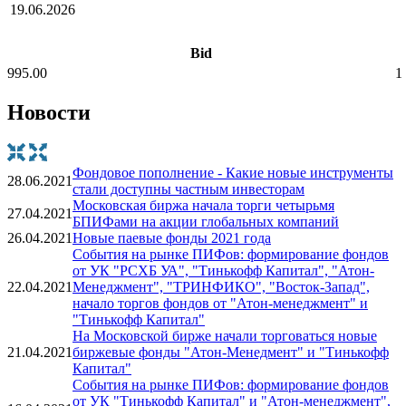
19.06.2026
Bid
995.00
1
Новости
Фондовое пополнение - Какие новые инструменты
28.06.2021
стали доступны частным инвесторам
Московская биржа начала торги четырьмя
27.04.2021
БПИФами на акции глобальных компаний
26.04.2021
Новые паевые фонды 2021 года
События на рынке ПИФов: формирование фондов
от УК "РСХБ УА", "Тинькофф Капитал", "Атон-
22.04.2021
Менеджмент", "ТРИНФИКО", "Восток-Запад",
начало торгов фондов от "Атон-менеджмент" и
"Тинькофф Капитал"
На Московской бирже начали торговаться новые
21.04.2021
биржевые фонды "Атон-Менедмент" и "Тинькофф
Капитал"
События на рынке ПИФов: формирование фондов
от УК "Тинькофф Капитал" и "Атон-менеджмент",