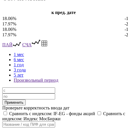
к пред. дате
18.06%
-
17.97%
-
18.06%
-
17.97%
-
ПАЙ
СЧА
1 мес
6 мес
1 год
3 года
5 лет
Произвольный период
Проверьте корректность ввода дат
Сравнить с индексом: IF-EG - фонды акций
Сравнить с
индексом: Индекс МосБиржи