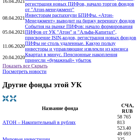
16.04.2021
регистрация новых ПИФов, начало торгов фондов
от "Атон-менеджмент"
Инвесторам распахнули БПИФы. «Атон-
08.04.2021
Менеджмент» выводит на биржу вереницу фондов
События на рынке ПИФов: начало формирования
05.04.2021
ПИФов от УК "Атон" и "Альфа-Капитал",
присвоение ISIN-кодов, регистрация новых фондов
ПИФы не столь удаленные. Какую пользу
11.06.2020
инвесторы и управляющие извлекли из кризиса
Квартал в минус. Пенсионные накопления
20.04.2020
принесли «бумажный» убыток
Показать все
Скрыть
Посмотреть новости
Другие фонды этой УК
СЧА,
Название фонда
RUB
58 765
АТОН – Накопительный в рублях
813
523.40
49 693
Мировые инвестиции
325