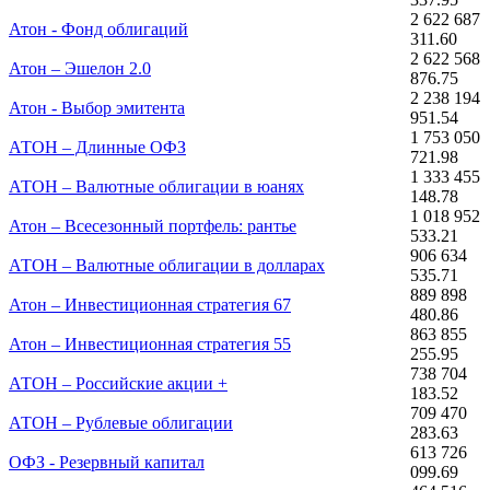
2 622 687
Атон - Фонд облигаций
311.60
2 622 568
Атон – Эшелон 2.0
876.75
2 238 194
Атон - Выбор эмитента
951.54
1 753 050
АТОН – Длинные ОФЗ
721.98
1 333 455
АТОН – Валютные облигации в юанях
148.78
1 018 952
Атон – Всесезонный портфель: рантье
533.21
906 634
АТОН – Валютные облигации в долларах
535.71
889 898
Атон – Инвестиционная стратегия 67
480.86
863 855
Атон – Инвестиционная стратегия 55
255.95
738 704
АТОН – Российские акции +
183.52
709 470
АТОН – Рублевые облигации
283.63
613 726
ОФЗ - Резервный капитал
099.69