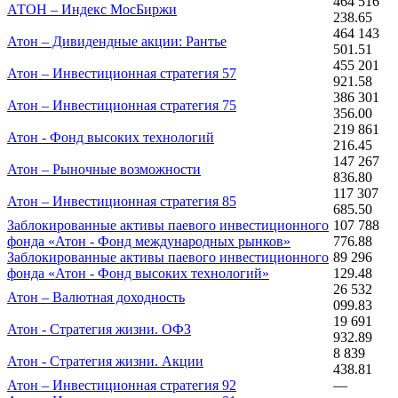
464 516
АТОН – Индекс МосБиржи
238.65
464 143
Атон – Дивидендные акции: Рантье
501.51
455 201
Атон – Инвестиционная стратегия 57
921.58
386 301
Атон – Инвестиционная стратегия 75
356.00
219 861
Атон - Фонд высоких технологий
216.45
147 267
Атон – Рыночные возможности
836.80
117 307
Атон – Инвестиционная стратегия 85
685.50
Заблокированные активы паевого инвестиционного
107 788
фонда «Атон - Фонд международных рынков»
776.88
Заблокированные активы паевого инвестиционного
89 296
фонда «Атон - Фонд высоких технологий»
129.48
26 532
Атон – Валютная доходность
099.83
19 691
Атон - Стратегия жизни. ОФЗ
932.89
8 839
Атон - Стратегия жизни. Акции
438.81
Атон – Инвестиционная стратегия 92
—