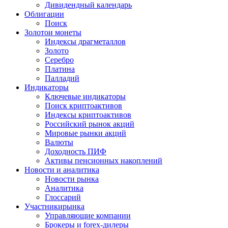
Дивидендный календарь
Облигации
Поиск
Золото
и монеты
Индексы драгметаллов
Золото
Серебро
Платина
Палладий
Индикаторы
Ключевые индикаторы
Поиск криптоактивов
Индексы криптоактивов
Российский рынок акций
Мировые рынки акций
Валюты
Доходность ПИФ
Активы пенсионных накоплений
Новости и аналитика
Новости рынка
Аналитика
Глоссарий
Участники
рынка
Управляющие компании
Брокеры и forex-дилеры