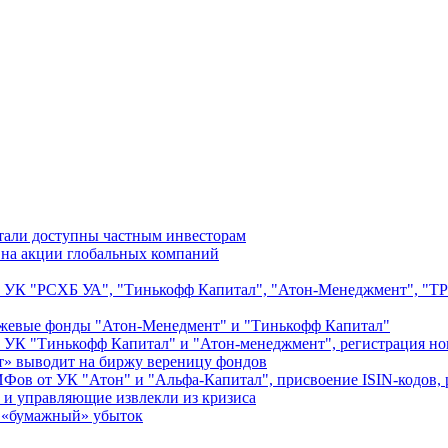
тали доступны частным инвесторам
на акции глобальных компаний
 УК "РСХБ УА", "Тинькофф Капитал", "Атон-Менеджмент", "ТРИ
ржевые фонды "Атон-Менедмент" и "Тинькофф Капитал"
УК "Тинькофф Капитал" и "Атон-менеджмент", регистрация но
» выводит на биржу вереницу фондов
ов от УК "Атон" и "Альфа-Капитал", присвоение ISIN-кодов, 
 и управляющие извлекли из кризиса
и «бумажный» убыток