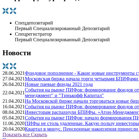
Спецдепозитарий
Первый Специализированный Депозитарий
Спецрегистратор
Первый Специализированный Депозитарий
Новости
28.06.2021
Фондовое пополнение - Какие новые инструменты с
27.04.2021
Московская биржа начала торги четырьмя БПИФами 
26.04.2021
Новые паевые фонды 2021 года
События на рынке ПИФов: формирование фондов от
22.04.2021
менеджмент" и "Тинькофф Капитал"
21.04.2021
На Московской бирже начали торговаться новые би
16.04.2021
События на рынке ПИФов: формирование фондов от 
08.04.2021
Инвесторам распахнули БПИФы. «Атон-Менеджмент
05.04.2021
События на рынке ПИФов: начало формирования ПИФ
11.06.2020
ПИФы не столь удаленные. Какую пользу инвесторы
20.04.2020
Квартал в минус. Пенсионные накопления принесл
Показать все
Скрыть