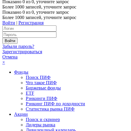
Показано
0
из
0
, уточните запрос
Более 1000 записей, уточните запрос
Показано
0
из
0
, уточните запрос
Более 1000 записей, уточните запрос
Войти
|
Регистрация
Забыли пароль?
Зарегистрироваться
Отмена
×
Фонды
Поиск ПИФ
Что такое ПИФ
Биржевые фонды
ETF
Рэнкинги ПИФ
Рэнкинг ПИФ по доходности
Статистика рынка ПИФ
Акции
Поиск и скринер
Лидеры рынка
Дивидендный календарь