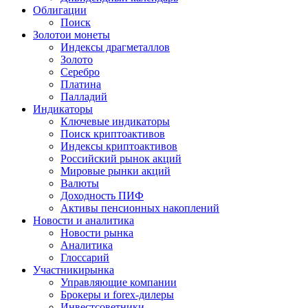
Облигации
Поиск
Золото
и монеты
Индексы драгметаллов
Золото
Серебро
Платина
Палладий
Индикаторы
Ключевые индикаторы
Поиск криптоактивов
Индексы криптоактивов
Российский рынок акций
Мировые рынки акций
Валюты
Доходность ПИФ
Активы пенсионных накоплений
Новости и аналитика
Новости рынка
Аналитика
Глоссарий
Участники
рынка
Управляющие компании
Брокеры и forex-дилеры
Инвестсоветники