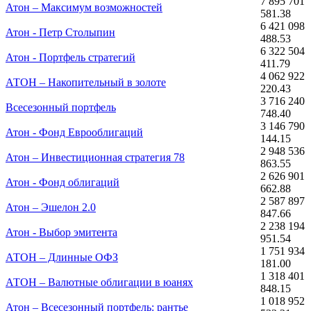
7 895 701
Атон – Максимум возможностей
581.38
6 421 098
Атон - Петр Столыпин
488.53
6 322 504
Атон - Портфель стратегий
411.79
4 062 922
АТОН – Накопительный в золоте
220.43
3 716 240
Всесезонный портфель
748.40
3 146 790
Атон - Фонд Еврооблигаций
144.15
2 948 536
Атон – Инвестиционная стратегия 78
863.55
2 626 901
Атон - Фонд облигаций
662.88
2 587 897
Атон – Эшелон 2.0
847.66
2 238 194
Атон - Выбор эмитента
951.54
1 751 934
АТОН – Длинные ОФЗ
181.00
1 318 401
АТОН – Валютные облигации в юанях
848.15
1 018 952
Атон – Всесезонный портфель: рантье