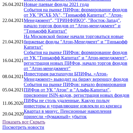
26.04.2021
Новые паевые фонды 2021 года
События на рынке ПИФов: формирование фондов
от УК "РСХБ УА", "Тинькофф Капитал", "Атон-
22.04.2021
Менеджмент", "ТРИНФИКО", "Восток-Запад",
начало торгов фондов от "Атон-менеджмент" и
"Тинькофф Капитал"
На Московской бирже начали торговаться новые
21.04.2021
биржевые фонды "Атон-Менедмент" и "Тинькофф
Капитал"
События на рынке ПИФов: формирование фондов
от УК "Тинькофф Капитал" и "Атон-менеджмент",
16.04.2021
регистрация новых ПИФов, начало торгов фондов
от "Атон-менеджмент"
Инвесторам распахнули БПИФы. «Атон-
08.04.2021
Менеджмент» выводит на биржу вереницу фондов
События на рынке ПИФов: начало формирования
05.04.2021
ПИФов от УК "Атон" и "Альфа-Капитал",
присвоение ISIN-кодов, регистрация новых фондов
ПИФы не столь удаленные. Какую пользу
11.06.2020
инвесторы и управляющие извлекли из кризиса
Квартал в минус. Пенсионные накопления
20.04.2020
принесли «бумажный» убыток
Показать все
Скрыть
Посмотреть новости