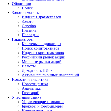
Облигации
Поиск
Золото
и монеты
Индексы драгметаллов
Золото
Серебро
Платина
Палладий
Индикаторы
Ключевые индикаторы
Поиск криптоактивов
Индексы криптоактивов
Российский рынок акций
Мировые рынки акций
Валюты
Доходность ПИФ
Активы пенсионных накоплений
Новости и аналитика
Новости рынка
Аналитика
Глоссарий
Участники
рынка
Управляющие компании
Брокеры и forex-дилеры
Инвестсоветники