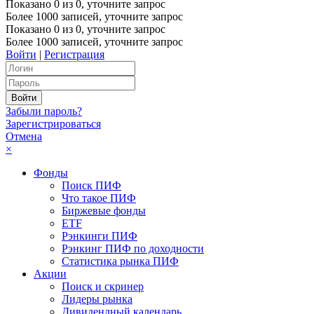
Показано
0
из
0
, уточните запрос
Более 1000 записей, уточните запрос
Показано
0
из
0
, уточните запрос
Более 1000 записей, уточните запрос
Войти
|
Регистрация
Забыли пароль?
Зарегистрироваться
Отмена
×
Фонды
Поиск ПИФ
Что такое ПИФ
Биржевые фонды
ETF
Рэнкинги ПИФ
Рэнкинг ПИФ по доходности
Статистика рынка ПИФ
Акции
Поиск и скринер
Лидеры рынка
Дивидендный календарь