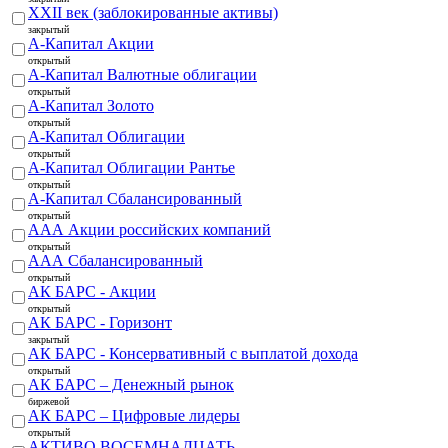
XXII век (заблокированные активы)
закрытый
А-Капитал Акции
открытый
А-Капитал Валютные облигации
открытый
А-Капитал Золото
открытый
А-Капитал Облигации
открытый
А-Капитал Облигации Рантье
открытый
А-Капитал Сбалансированный
открытый
ААА Акции российских компаний
открытый
ААА Сбалансированный
открытый
АК БАРС - Акции
открытый
АК БАРС - Горизонт
закрытый
АК БАРС - Консервативный с выплатой дохода
открытый
АК БАРС – Денежный рынок
биржевой
АК БАРС – Цифровые лидеры
открытый
АКТИВО ВОСЕМНАДЦАТЬ