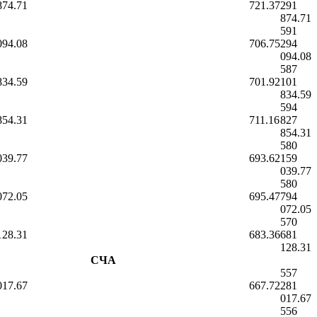
874.71
721.37
291
874.71
591
094.08
706.75
294
094.08
587
834.59
701.92
101
834.59
594
854.31
711.16
827
854.31
580
039.77
693.62
159
039.77
580
072.05
695.47
794
072.05
570
128.31
683.36
681
128.31
СЧА
557
017.67
667.72
281
017.67
556