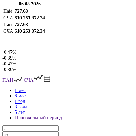
06.08.2026
Пай
727.63
СЧА
610 253 872.34
Пай
727.63
СЧА
610 253 872.34
-0.47%
-0.39%
-0.47%
-0.39%
ПАЙ
СЧА
1 мес
6 мес
1 год
3 года
5 лет
Произвольный период