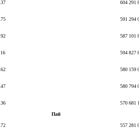
.37
604 291 
.75
591 294 
.92
587 101 
.16
594 827 
.62
580 159 
.47
580 794 
.36
570 681 
Пай
.72
557 281 