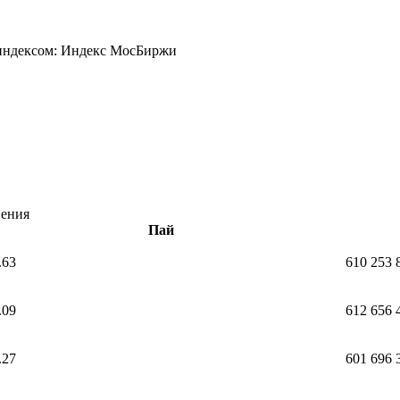
 индексом: Индекс МосБиржи
нения
Пай
.63
610 253 
.09
612 656 
.27
601 696 