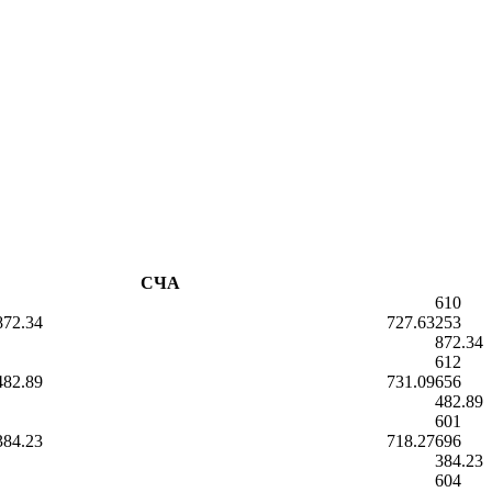
СЧА
610
872.34
727.63
253
872.34
612
482.89
731.09
656
482.89
601
384.23
718.27
696
384.23
604