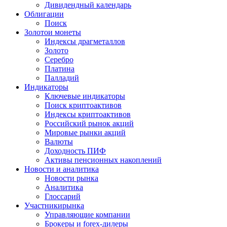
Дивидендный календарь
Облигации
Поиск
Золото
и монеты
Индексы драгметаллов
Золото
Серебро
Платина
Палладий
Индикаторы
Ключевые индикаторы
Поиск криптоактивов
Индексы криптоактивов
Российский рынок акций
Мировые рынки акций
Валюты
Доходность ПИФ
Активы пенсионных накоплений
Новости и аналитика
Новости рынка
Аналитика
Глоссарий
Участники
рынка
Управляющие компании
Брокеры и forex-дилеры