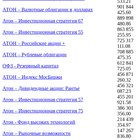
533.21
901 844
АТОН – Валютные облигации в долларах
425.60
889 898
Атон – Инвестиционная стратегия 67
480.86
863 855
Атон – Инвестиционная стратегия 55
255.95
725 317
АТОН – Российские акции +
111.08
708 885
АТОН – Рублевые облигации
475.35
612 841
ОФЗ - Резервный капитал
725.05
456 871
АТОН – Индекс МосБиржи
260.32
456 321
Атон – Дивидендные акции: Рантье
087.23
455 201
Атон – Инвестиционная стратегия 57
921.58
386 301
Атон – Инвестиционная стратегия 75
356.00
214 439
Атон - Фонд высоких технологий
354.97
147 267
Атон – Рыночные возможности
836.80