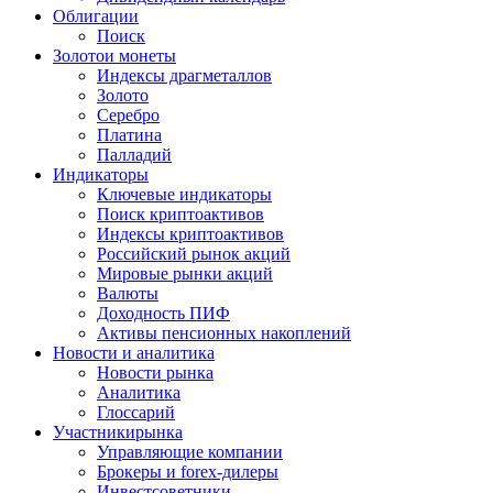
Облигации
Поиск
Золото
и монеты
Индексы драгметаллов
Золото
Серебро
Платина
Палладий
Индикаторы
Ключевые индикаторы
Поиск криптоактивов
Индексы криптоактивов
Российский рынок акций
Мировые рынки акций
Валюты
Доходность ПИФ
Активы пенсионных накоплений
Новости и аналитика
Новости рынка
Аналитика
Глоссарий
Участники
рынка
Управляющие компании
Брокеры и forex-дилеры
Инвестсоветники