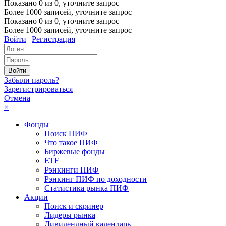
Показано
0
из
0
, уточните запрос
Более 1000 записей, уточните запрос
Показано
0
из
0
, уточните запрос
Более 1000 записей, уточните запрос
Войти
|
Регистрация
Забыли пароль?
Зарегистрироваться
Отмена
×
Фонды
Поиск ПИФ
Что такое ПИФ
Биржевые фонды
ETF
Рэнкинги ПИФ
Рэнкинг ПИФ по доходности
Статистика рынка ПИФ
Акции
Поиск и скринер
Лидеры рынка
Дивидендный календарь