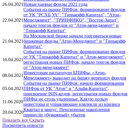
26.04.2021
Новые паевые фонды 2021 года
События на рынке ПИФов: формирование фондов
от УК "РСХБ УА", "Тинькофф Капитал", "Атон-
22.04.2021
Менеджмент", "ТРИНФИКО", "Восток-Запад",
начало торгов фондов от "Атон-менеджмент" и
"Тинькофф Капитал"
На Московской бирже начали торговаться новые
21.04.2021
биржевые фонды "Атон-Менедмент" и "Тинькофф
Капитал"
События на рынке ПИФов: формирование фондов
от УК "Тинькофф Капитал" и "Атон-менеджмент",
16.04.2021
регистрация новых ПИФов, начало торгов фондов
от "Атон-менеджмент"
Инвесторам распахнули БПИФы. «Атон-
08.04.2021
Менеджмент» выводит на биржу вереницу фондов
События на рынке ПИФов: начало формирования
05.04.2021
ПИФов от УК "Атон" и "Альфа-Капитал",
присвоение ISIN-кодов, регистрация новых фондов
ПИФы не столь удаленные. Какую пользу
11.06.2020
инвесторы и управляющие извлекли из кризиса
Квартал в минус. Пенсионные накопления
20.04.2020
принесли «бумажный» убыток
Показать все
Скрыть
Посмотреть новости