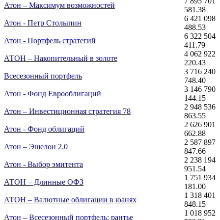
7 895 701
Атон – Максимум возможностей
581.38
6 421 098
Атон - Петр Столыпин
488.53
6 322 504
Атон - Портфель стратегий
411.79
4 062 922
АТОН – Накопительный в золоте
220.43
3 716 240
Всесезонный портфель
748.40
3 146 790
Атон - Фонд Еврооблигаций
144.15
2 948 536
Атон – Инвестиционная стратегия 78
863.55
2 626 901
Атон - Фонд облигаций
662.88
2 587 897
Атон – Эшелон 2.0
847.66
2 238 194
Атон - Выбор эмитента
951.54
1 751 934
АТОН – Длинные ОФЗ
181.00
1 318 401
АТОН – Валютные облигации в юанях
848.15
1 018 952
Атон – Всесезонный портфель: рантье