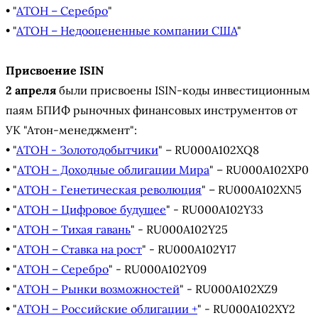
• "
АТОН – Серебро
"
• "
АТОН – Недооцененные компании США
"
Присвоение ISIN
2 апреля
были присвоены ISIN-коды инвестиционным
паям БПИФ рыночных финансовых инструментов от
УК "Атон-менеджмент":
• "
АТОН - Золотодобытчики
" – RU000A102XQ8
• "
АТОН - Доходные облигации Мира
" – RU000A102XP0
• "
АТОН - Генетическая революция
" – RU000A102XN5
• "
АТОН – Цифровое будущее
" - RU000A102Y33
• "
АТОН – Тихая гавань
" - RU000A102Y25
• "
АТОН – Ставка на рост
" - RU000A102Y17
• "
АТОН – Серебро
" - RU000A102Y09
• "
АТОН – Рынки возможностей
" - RU000A102XZ9
• "
АТОН – Российские облигации +
" - RU000A102XY2