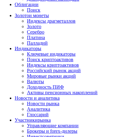
Облигации
Поиск
Золото
и монеты
Индексы драгметаллов
Золото
Серебро
Платина
Палладий
Индикаторы
Ключевые индикаторы
Поиск криптоактивов
Индексы криптоактивов
Российский рынок акций
Мировые рынки акций
Валюты
Доходность ПИФ
Активы пенсионных накоплений
Новости и аналитика
Новости рынка
Аналитика
Глоссарий
Участники
рынка
Управляющие компании
Брокеры и forex-дилеры
Инвестсоветники