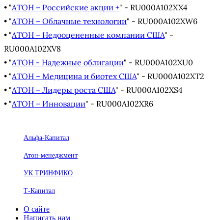
• "
АТОН – Российские акции +
" - RU000A102XX4
• "
АТОН – Облачные технологии
" - RU000A102XW6
• "
АТОН – Недооцененные компании США
" -
RU000A102XV8
• "
АТОН - Надежные облигации
" - RU000A102XU0
• "
АТОН – Медицина и биотех США
" - RU000A102XT2
• "
АТОН – Лидеры роста США
" - RU000A102XS4
• "
АТОН – Инновации
" - RU000A102XR6
Альфа-Капитал
Атон-менеджмент
УК ТРИНФИКО
Т-Капитал
О сайте
Написать нам