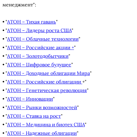
менеджмент":
• "
АТОН – Тихая гавань
"
• "
АТОН – Лидеры роста США
"
• "
АТОН – Облачные технологии
"
• "
АТОН – Российские акции +
"
• "
АТОН – Золотодобытчики
"
• "
АТОН – Цифровое будущее
"
• "
АТОН - Доходные облигации Мира
"
• "
АТОН – Российские облигации
+"
• "
АТОН – Генетическая революция
"
• "
АТОН – Инновации
"
• "
АТОН – Рынки возможностей
"
• "
АТОН – Ставка на рост
"
• "
АТОН – Медицина и биотех США
"
• "
АТОН - Надежные облигации
"