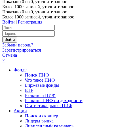
Показано
0
из
0
, уточните запрос
Более 1000 записей, уточните запрос
Показано
0
из
0
, уточните запрос
Более 1000 записей, уточните запрос
Войти
|
Регистрация
Забыли пароль?
Зарегистрироваться
Отмена
×
Фонды
Поиск ПИФ
Что такое ПИФ
Биржевые фонды
ETF
Рэнкинги ПИФ
Рэнкинг ПИФ по доходности
Статистика рынка ПИФ
Акции
Поиск и скринер
Лидеры рынка
Дивидендный календарь