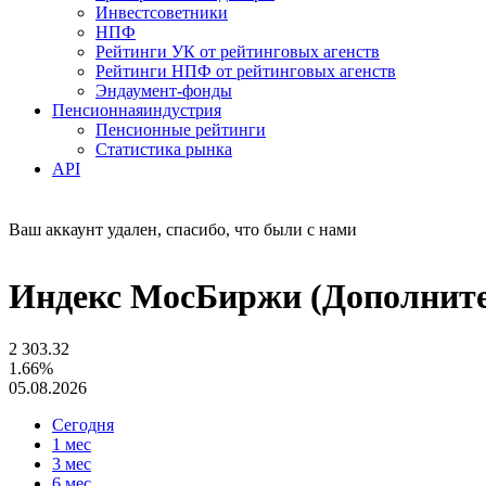
Инвестсоветники
НПФ
Рейтинги УК от рейтинговых агенств
Рейтинги НПФ от рейтинговых агенств
Эндаумент-фонды
Пенсионная
индустрия
Пенсионные рейтинги
Статистика рынка
API
Ваш аккаунт удален, спасибо, что были с нами
Индекс МосБиржи (Дополните
2 303.32
1.66%
05.08.2026
Сегодня
1 мес
3 мес
6 мес