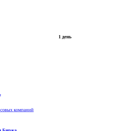
1 день
ь
нсовых компаний
я Биржа