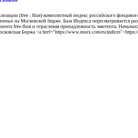
изации (free - float) композитный индекс российского фондо
енных на Московской бирже. База Индекса пересматривается ра
ента free-float и отраслевая принадлежность эмитента. Начальн
вская Биржа <a href="https://www.moex.com/ru/indices">https:/