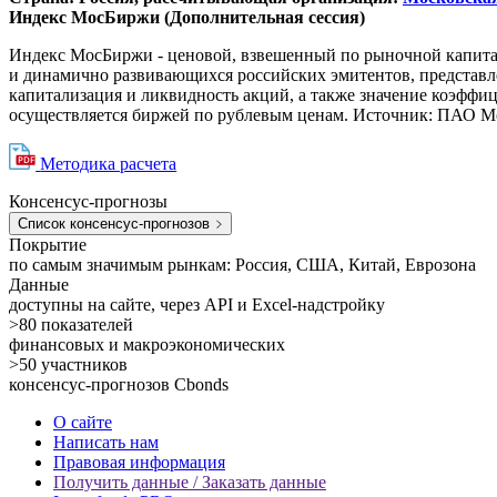
Индекс МосБиржи (Дополнительная сессия)
Индекс МосБиржи - ценовой, взвешенный по рыночной капитал
и динамично развивающихся российских эмитентов, представл
капитализация и ликвидность акций, а также значение коэффици
осуществляется биржей по рублевым ценам. Источник: ПАО Моско
Методика расчета
Консенсус-прогнозы
Список консенсус-прогнозов
Покрытие
по самым значимым рынкам: Россия, США, Китай, Еврозона
Данные
доступны на сайте, через API и Excel-надстройку
>80
показателей
финансовых и макроэкономических
>50
участников
консенсус-прогнозов Cbonds
О сайте
Написать нам
Правовая информация
Получить данные / Заказать данные