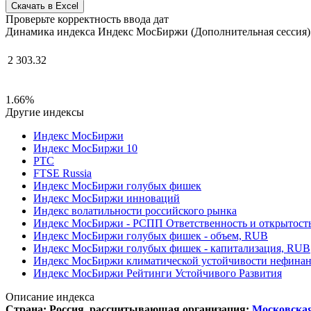
Проверьте корректность ввода дат
Динамика индекса Индекс МосБиржи (Дополнительная сессия)
2 303.32
1.66%
Другие индексы
Индекс МосБиржи
Индекс МосБиржи 10
РТС
FTSE Russia
Индекс МосБиржи голубых фишек
Индекс МосБиржи инноваций
Индекс волатильности российского рынка
Индекс МосБиржи - РСПП Ответственность и открытост
Индекс МосБиржи голубых фишек - объем, RUB
Индекс МосБиржи голубых фишек - капитализация, RUB
Индекс МосБиржи климатической устойчивости нефина
Индекс МосБиржи Рейтинги Устойчивого Развития
Описание индекса
Страна: Россия, рассчитывающая организация:
Московска