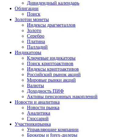
Дивидендный календарь
Облигации
Поиск
Золото
и монеты
Индексы драгметаллов
Золото
Серебро
Платина
Палладий
Индикаторы
Ключевые индикаторы
Поиск криптоактивов
Индексы криптоактивов
Российский рынок акций
Мировые рынки акций
Валюты
Доходность ПИФ
Активы пенсионных накоплений
Новости и аналитика
Новости рынка
Аналитика
Глоссарий
Участники
рынка
Управляющие компании
Брокеры и forex-дилеры