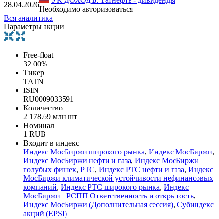
УК ДОХОДЪ: Татнефть - дивиденды
28.04.2026
Необходимо авторизоваться
Вся аналитика
Параметры акции
Free-float
32.00%
Тикер
TATN
ISIN
RU0009033591
Количество
2 178.69 млн шт
Номинал
1 RUB
Входит в индекс
Индекс МосБиржи широкого рынка
,
Индекс МосБиржи
,
Индекс МосБиржи нефти и газа
,
Индекс МосБиржи
голубых фишек
,
РТС
,
Индекс РТС нефти и газа
,
Индекс
МосБиржи климатической устойчивости нефинансовых
компаний
,
Индекс РТС широкого рынка
,
Индекс
МосБиржи - РСПП Ответственность и открытость
,
Индекс МосБиржи (Дополнительная сессия)
,
Субиндекс
акций (EPSI)