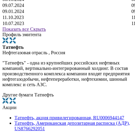
09.07.2024
0
09.01.2024
0
11.10.2023
1
10.07.2023
1
Показать все
Скрыть
Профиль эмитента
Татнефть
Нефтегазовая отрасль , Россия
"Татнефть" - одна из крупнейших российских нефтяных
компаний, вертикально-интегрированный холдинг. В состав
производственного комплекса компании входят предприятия
нефтегазодобычи, нефтепереработки, нефтехимии, шинный
комплекс и сеть АЗС.
Другие бумаги Татнефть
Акции
Татнефть, акция привилегированная, RU0006944147
Татнефть, Американская депозитарная расписка (АДР),
US8766292051