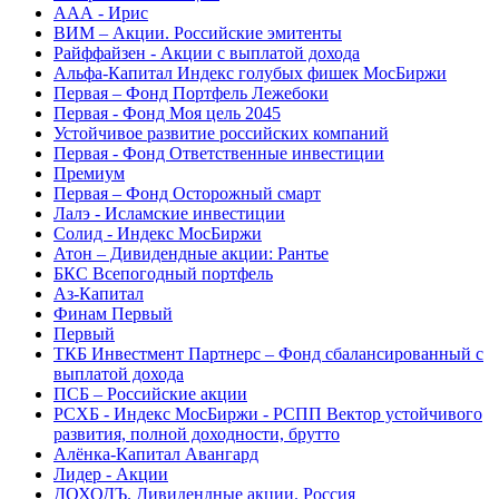
ААА - Ирис
ВИМ – Акции. Российские эмитенты
Райффайзен - Акции с выплатой дохода
Альфа-Капитал Индекс голубых фишек МосБиржи
Первая – Фонд Портфель Лежебоки
Первая - Фонд Моя цель 2045
Устойчивое развитие российских компаний
Первая - Фонд Ответственные инвестиции
Премиум
Первая – Фонд Осторожный смарт
Лалэ - Исламские инвестиции
Солид - Индекс МосБиржи
Атон – Дивидендные акции: Рантье
БКС Всепогодный портфель
Аз-Капитал
Финам Первый
Первый
ТКБ Инвестмент Партнерс – Фонд сбалансированный с
выплатой дохода
ПСБ – Российские акции
РСХБ - Индекс МосБиржи - РСПП Вектор устойчивого
развития, полной доходности, брутто
Алёнка-Капитал Авангард
Лидер - Акции
ДОХОДЪ. Дивидендные акции. Россия