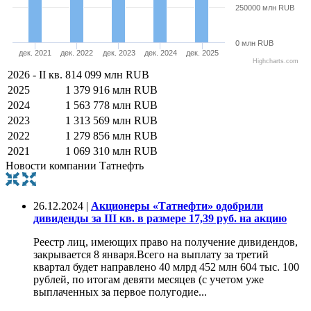
250000 млн RUB
0 млн RUB
дек. 2021
дек. 2022
дек. 2023
дек. 2024
дек. 2025
Highcharts.com
2026 - II кв.
814 099 млн RUB
2025
1 379 916 млн RUB
2024
1 563 778 млн RUB
2023
1 313 569 млн RUB
2022
1 279 856 млн RUB
2021
1 069 310 млн RUB
Новости компании Татнефть
26.12.2024 |
Акционеры «Татнефти» одобрили
дивиденды за III кв. в размере 17,39 руб. на акцию
Реестр лиц, имеющих право на получение дивидендов,
закрывается 8 января.Всего на выплату за третий
квартал будет направлено 40 млрд 452 млн 604 тыс. 100
рублей, по итогам девяти месяцев (с учетом уже
выплаченных за первое полугодие...