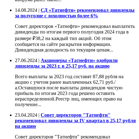
14.08.2024 |
СД «Татнефти» рекомендовал дивиденды
за полугодие с доходностью более 6%
Совет директоров «Татнефти» рекомендовал выплатить
дивиденды по итогам первого полугодия 2024 года в
размере ₽38,2 на каждый тип акций. Об этом
сообщается на сайте раскрытия информации.
Дивидендная доходность по текущим ценам...
27.06.2024 |
Акционеры «Татнефти» одобрили
дивиденды за 2023 г. в 25,17 руб. на акцию
Всего выплаты за 2023 год составят 87,88 рубля на
акцию с учетом ранее выплаченных 62,71 руб./
а.Оставшуюся после выплаты дивидендов чистую
прибыль по итогам 2023 года решено оставить
нераспределенной.Реестр лиц, имеющих право на
получение...
23.04.2024 |
Совет директоров "Татнефти"
рекомендовал дивиденды за IV квартал в 25,17 рубля
на акцию
Совет директоров "Татнефти" рекомендовал