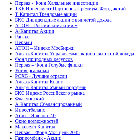
Первая - Фонд Халяльные инвестиции
ТКБ Инвестмент Партнерс - Премиум. Фонд акций
Т-Капитал Трендовые акции
БКС Дивидендные акции с выплатой дохода
АТОН – Российские акции +
А-Капитал Акции
Рантье
Первый
АТОН – Индекс МосБиржи
Альфа-Капитал Управляемые акции с выплатой дохода
Фонд природных ресурсов
Первая – Фонд Голубые фишки
Универсальный
РСХБ - Лучшие отрасли
Альфа-Капитал Квант
Альфа-Капитал Умный портфель
БКС Индекс Российского рынка
Флагманский
А-Капитал Сбалансированный
Инвестбаланс
Атон – Эшелон 2.0
Окно возможностей
Максвелл Капитал
Первая – Фонд Моя цель 2035
Газпромбанк - Акции