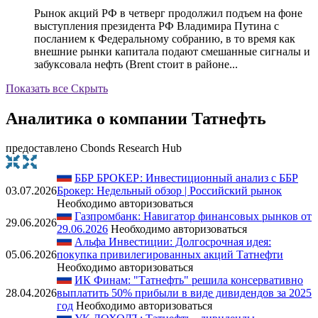
Рынок акций РФ в четверг продолжил подъем на фоне
выступления президента РФ Владимира Путина с
посланием к Федеральному собранию, в то время как
внешние рынки капитала подают смешанные сигналы и
забуксовала нефть (Brent стоит в районе...
Показать все
Скрыть
Аналитика о компании Татнефть
предоставлено Cbonds Research Hub
ББР БРОКЕР: Инвестиционный анализ с ББР
03.07.2026
Брокер: Недельный обзор | Российский рынок
Необходимо авторизоваться
Газпромбанк: Навигатор финансовых рынков от
29.06.2026
29.06.2026
Необходимо авторизоваться
Альфа Инвестиции: Долгосрочная идея:
05.06.2026
покупка привилегированных акций Татнефти
Необходимо авторизоваться
ИК Финам: "Татнефть" решила консервативно
28.04.2026
выплатить 50% прибыли в виде дивидендов за 2025
год
Необходимо авторизоваться