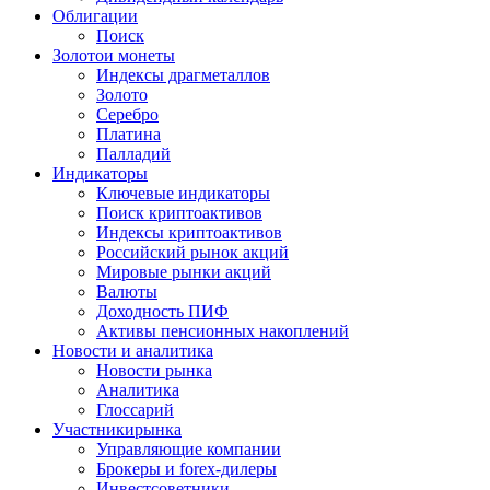
Облигации
Поиск
Золото
и монеты
Индексы драгметаллов
Золото
Серебро
Платина
Палладий
Индикаторы
Ключевые индикаторы
Поиск криптоактивов
Индексы криптоактивов
Российский рынок акций
Мировые рынки акций
Валюты
Доходность ПИФ
Активы пенсионных накоплений
Новости и аналитика
Новости рынка
Аналитика
Глоссарий
Участники
рынка
Управляющие компании
Брокеры и forex-дилеры
Инвестсоветники