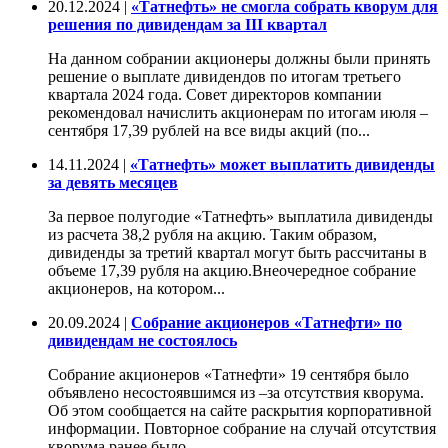
20.12.2024 |
«Татнефть» не смогла собрать кворум для
решения по дивидендам за III квартал
На данном собрании акционеры должны были принять
решение о выплате дивидендов по итогам третьего
квартала 2024 года. Совет директоров компании
рекомендовал начислить акционерам по итогам июля –
сентября 17,39 рублей на все виды акций (по...
14.11.2024 |
«Татнефть» может выплатить дивиденды
за девять месяцев
За первое полугодие «Татнефть» выплатила дивиденды
из расчета 38,2 рубля на акцию. Таким образом,
дивиденды за третий квартал могут быть рассчитаны в
объеме 17,39 рубля на акцию.Внеочередное собрание
акционеров, на котором...
20.09.2024 |
Собрание акционеров «Татнефти» по
дивидендам не состоялось
Собрание акционеров «Татнефти» 19 сентября было
объявлено несостоявшимся из –за отсутствия кворума.
Об этом сообщается на сайте раскрытия корпоративной
информации. Повторное собрание на случай отсутствия
кворума ранее было...