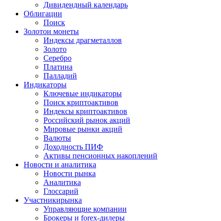
Дивидендный календарь
Облигации
Поиск
Золото
и монеты
Индексы драгметаллов
Золото
Серебро
Платина
Палладий
Индикаторы
Ключевые индикаторы
Поиск криптоактивов
Индексы криптоактивов
Российский рынок акций
Мировые рынки акций
Валюты
Доходность ПИФ
Активы пенсионных накоплений
Новости и аналитика
Новости рынка
Аналитика
Глоссарий
Участники
рынка
Управляющие компании
Брокеры и forex-дилеры