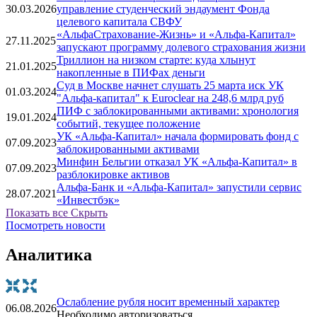
30.03.2026
управление студенческий эндаумент Фонда
целевого капитала СВФУ
«АльфаСтрахование-Жизнь» и «Альфа-Капитал»
27.11.2025
запускают программу долевого страхования жизни
Триллион на низком старте: куда хлынут
21.01.2025
накопленные в ПИФах деньги
Суд в Москве начнет слушать 25 марта иск УК
01.03.2024
"Альфа-капитал" к Euroclear на 248,6 млрд руб
ПИФ с заблокированными активами: хронология
19.01.2024
событий, текущее положение
УК «Альфа-Капитал» начала формировать фонд с
07.09.2023
заблокированными активами
Минфин Бельгии отказал УК «Альфа-Капитал» в
07.09.2023
разблокировке активов
Альфа-Банк и «Альфа-Капитал» запустили сервис
28.07.2021
«Инвестбэк»
Показать все
Скрыть
Посмотреть новости
Аналитика
Ослабление рубля носит временный характер
06.08.2026
Необходимо авторизоваться