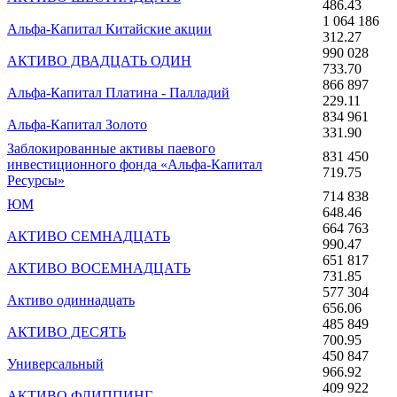
486.43
1 064 186
Альфа-Капитал Китайские акции
312.27
990 028
АКТИВО ДВАДЦАТЬ ОДИН
733.70
866 897
Альфа-Капитал Платина - Палладий
229.11
834 961
Альфа-Капитал Золото
331.90
Заблокированные активы паевого
831 450
инвестиционного фонда «Альфа-Капитал
719.75
Ресурсы»
714 838
ЮМ
648.46
664 763
АКТИВО СЕМНАДЦАТЬ
990.47
651 817
АКТИВО ВОСЕМНАДЦАТЬ
731.85
577 304
Активо одиннадцать
656.06
485 849
АКТИВО ДЕСЯТЬ
700.95
450 847
Универсальный
966.92
409 922
АКТИВО ФЛИППИНГ