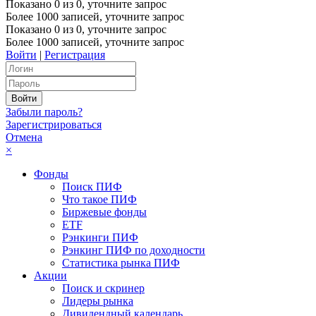
Показано
0
из
0
, уточните запрос
Более 1000 записей, уточните запрос
Показано
0
из
0
, уточните запрос
Более 1000 записей, уточните запрос
Войти
|
Регистрация
Забыли пароль?
Зарегистрироваться
Отмена
×
Фонды
Поиск ПИФ
Что такое ПИФ
Биржевые фонды
ETF
Рэнкинги ПИФ
Рэнкинг ПИФ по доходности
Статистика рынка ПИФ
Акции
Поиск и скринер
Лидеры рынка
Дивидендный календарь