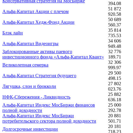
Консервативная стратегия на МосБирже
394.08
51 872
Альфа-Капитал Акции с плечом
920.58
50 689
Альфа-Капитал Хедж-Фонд Акции
560.37
35 814
Блэк лайн
735.53
34 606
Альфа-Капитал Видеоигры
949.48
Заблокированные активы паевого
32 776
инвестиционного фонда «Альфа-Капитал Квант»
189.71
32 306
Великолепная семерка
999.97
29 500
Альфа-Капитал Стратегия будущего
498.15
27 802
Лягушка, слон и брокколи
023.76
25 882
НФК-Сбережения - Ликвидность
636.18
Альфа-Капитал Индекс МосБиржи финансов
25 000
полной доходности
292.78
Альфа-Капитал Индекс МосБиржи
20 881
потребительского сектора полной доходности
501.71
20 181
Долгосрочные инвестиции
718.23