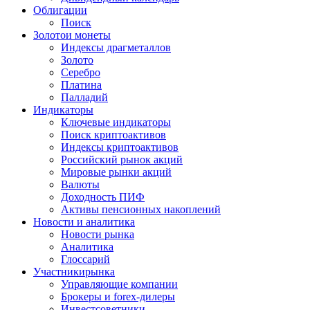
Облигации
Поиск
Золото
и монеты
Индексы драгметаллов
Золото
Серебро
Платина
Палладий
Индикаторы
Ключевые индикаторы
Поиск криптоактивов
Индексы криптоактивов
Российский рынок акций
Мировые рынки акций
Валюты
Доходность ПИФ
Активы пенсионных накоплений
Новости и аналитика
Новости рынка
Аналитика
Глоссарий
Участники
рынка
Управляющие компании
Брокеры и forex-дилеры
Инвестсоветники