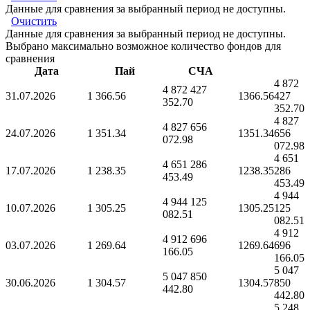
Данные для сравнения за выбранный период не доступны.
Очистить
Данные для сравнения за выбранный период не доступны.
Выбрано максимально возможное количество фондов для
сравнения
Дата
Пай
СЧА
4 872
4 872 427
31.07.2026
1 366.56
1366.56
427
352.70
352.70
4 827
4 827 656
24.07.2026
1 351.34
1351.34
656
072.98
072.98
4 651
4 651 286
17.07.2026
1 238.35
1238.35
286
453.49
453.49
4 944
4 944 125
10.07.2026
1 305.25
1305.25
125
082.51
082.51
4 912
4 912 696
03.07.2026
1 269.64
1269.64
696
166.05
166.05
5 047
5 047 850
30.06.2026
1 304.57
1304.57
850
442.80
442.80
5 248