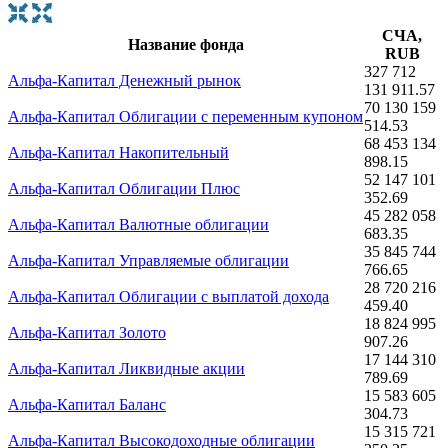
СЧА,
Название фонда
RUB
327 712
Альфа-Капитал Денежный рынок
131 911.57
70 130 159
Альфа-Капитал Облигации с переменным купоном
514.53
68 453 134
Альфа-Капитал Накопительный
898.15
52 147 101
Альфа-Капитал Облигации Плюс
352.69
45 282 058
Альфа-Капитал Валютные облигации
683.35
35 845 744
Альфа-Капитал Управляемые облигации
766.65
28 720 216
Альфа-Капитал Облигации с выплатой дохода
459.40
18 824 995
Альфа-Капитал Золото
907.26
17 144 310
Альфа-Капитал Ликвидные акции
789.69
15 583 605
Альфа-Капитал Баланс
304.73
15 315 721
Альфа-Капитал Высокодоходные облигации