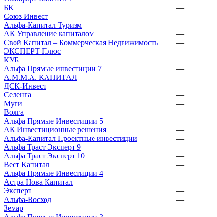
БК
—
Союз Инвест
—
Альфа-Капитал Туризм
—
АК Управление капиталом
—
Свой Капитал – Коммерческая Недвижимость
—
ЭКСПЕРТ Плюс
—
КУБ
—
Альфа Прямые инвестиции 7
—
А.М.М.А. КАПИТАЛ
—
ДСК-Инвест
—
Селенга
—
Муги
—
Волга
—
Альфа Прямые Инвестиции 5
—
АК Инвестиционные решения
—
Альфа-Капитал Проектные инвестиции
—
Альфа Траст Эксперт 9
—
Альфа Траст Эксперт 10
—
Вест Капитал
—
Альфа Прямые Инвестиции 4
—
Астра Нова Капитал
—
Эксперт
—
Альфа-Восход
—
Земар
—
Альфа Прямые Инвестиции 3
—