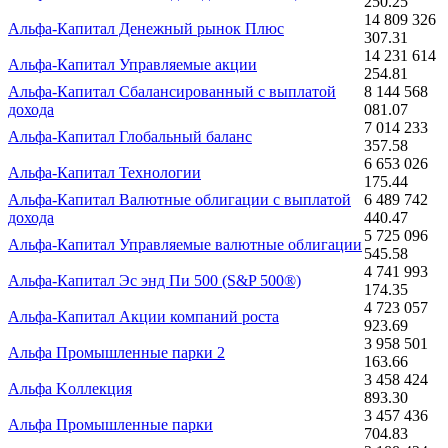
250.25
14 809 326
Альфа-Капитал Денежный рынок Плюс
307.31
14 231 614
Альфа-Капитал Управляемые акции
254.81
Альфа-Капитал Сбалансированный с выплатой
8 144 568
дохода
081.07
7 014 233
Альфа-Капитал Глобальный баланс
357.58
6 653 026
Альфа-Капитал Технологии
175.44
Альфа-Капитал Валютные облигации с выплатой
6 489 742
дохода
440.47
5 725 096
Альфа-Капитал Управляемые валютные облигации
545.58
4 741 993
Альфа-Капитал Эс энд Пи 500 (S&P 500®)
174.35
4 723 057
Альфа-Капитал Акции компаний роста
923.69
3 958 501
Альфа Промышленные парки 2
163.66
3 458 424
Альфа Kоллекция
893.30
3 457 436
Альфа Промышленные парки
704.83