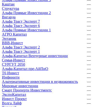
Каштан
—
Структура
—
Альфа Прямые Инвестиции 2
—
Вигарда
—
Альфа Траст Эксперт 7
—
Альфа Траст Эксперт 6
—
Альфа Прямые Инвестиции 1
—
АГРО Капитал
—
Энтаник
—
ВВВ-Инвест
—
Альфа Траст Эксперт 2
—
Альфа Траст Эксперт 1
—
Альфа-Капитал Венчурные инвестиции
—
Семья-Инвест
—
СУРГУТ 2050
—
Альфа-Капитал пре-АйПиО
—
Т6 Инвест
—
Инфинити
—
Альтернативные инвестиции в недвижимость
—
Мировые инвестиции
—
Смарт Проперти Инвестментс
—
ЭкспоКапитал
—
Инвест Проект
—
Волга Лайф
—