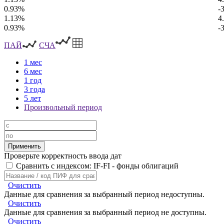
0.93%
-
1.13%
4
0.93%
-
ПАЙ
СЧА
1 мес
6 мес
1 год
3 года
5 лет
Произвольный период
Проверьте корректность ввода дат
Сравнить с индексом: IF-FI - фонды облигаций
Очистить
Данные для сравнения за выбранный период недоступны.
Очистить
Данные для сравнения за выбранный период не доступны.
Очистить