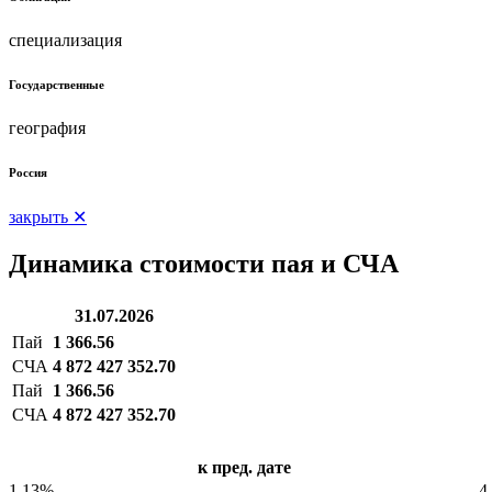
специализация
Государственные
география
Россия
закрыть ✕
Динамика стоимости пая и СЧА
31.07.2026
Пай
1 366.56
СЧА
4 872 427 352.70
Пай
1 366.56
СЧА
4 872 427 352.70
к пред. дате
1.13%
4