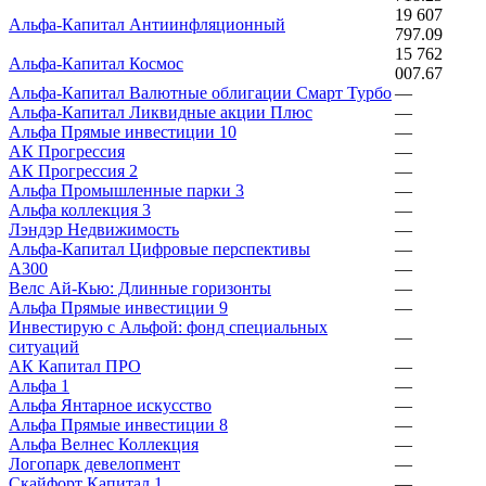
19 607
Альфа-Капитал Антиинфляционный
797.09
15 762
Альфа-Капитал Космос
007.67
Альфа-Капитал Валютные облигации Смарт Турбо
—
Альфа-Капитал Ликвидные акции Плюс
—
Альфа Прямые инвестиции 10
—
АК Прогрессия
—
АК Прогрессия 2
—
Альфа Промышленные парки 3
—
Альфа коллекция 3
—
Лэндэр Недвижимость
—
Альфа-Капитал Цифровые перспективы
—
А300
—
Велс Ай-Кью: Длинные горизонты
—
Альфа Прямые инвестиции 9
—
Инвестирую с Альфой: фонд специальных
—
ситуаций
АК Капитал ПРО
—
Альфа 1
—
Альфа Янтарное искусство
—
Альфа Прямые инвестиции 8
—
Альфа Велнес Коллекция
—
Логопарк девелопмент
—
Скайфорт Капитал 1
—