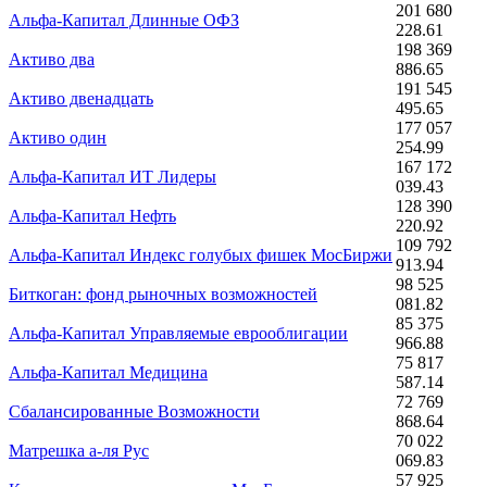
201 680
Альфа-Капитал Длинные ОФЗ
228.61
198 369
Активо два
886.65
191 545
Активо двенадцать
495.65
177 057
Активо один
254.99
167 172
Альфа-Капитал ИТ Лидеры
039.43
128 390
Альфа-Капитал Нефть
220.92
109 792
Альфа-Капитал Индекс голубых фишек МосБиржи
913.94
98 525
Биткоган: фонд рыночных возможностей
081.82
85 375
Альфа-Капитал Управляемые еврооблигации
966.88
75 817
Альфа-Капитал Медицина
587.14
72 769
Сбалансированные Возможности
868.64
70 022
Матрешка а-ля Рус
069.83
57 925