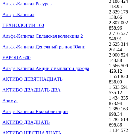
3 188 424
Альфа-Капитал Ресурсы
113.95
2 829 178
Альфа-Капитал
138.66
2 807 002
ТЕХНОЛОГИИ 100
858.96
2 716 527
Альфа-Капитал Складская коллекция 2
946.91
2 625 314
Альфа-Капитал Денежный рынок Юани
261.44
2 000 524
ЕВРОПА 600
143.88
1 566 509
Альфа-Капитал Акции с выплатой дохода
429.12
1 551 820
АКТИВО ДЕВЯТНАДЦАТЬ
836.00
1 533 591
АКТИВО ДВАДЦАТЬ ДВА
535.12
1 434 335
Азимут
873.94
1 380 163
Альфа-Капитал Еврооблигации
998.34
1 282 619
АКТИВО ДВАДЦАТЬ
698.86
1 134 572
АКТИВО ШЕСТНАДЦАТЬ