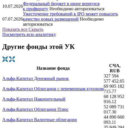
Федеральный бюджет в июне вернулся
10.07.2026
к профициту
Необходимо авторизоваться
Ужесточение требований к IPO может повысить
07.07.2026
качество новых размещений
Необходимо
авторизоваться
Показать все
Скрыть
Посмотреть всю аналитику
Другие фонды этой УК
СЧА,
Название фонда
RUB
327 594
Альфа-Капитал Денежный рынок
577 452.65
69 905 182
Альфа-Капитал Облигации с переменным купоном
715.77
68 128 952
Альфа-Капитал Накопительный
916.12
52 089 731
Альфа-Капитал Облигации Плюс
017.30
44 890 660
Альфа-Капитал Валютные облигации
093.11
35 949 294