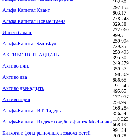
192.60
297 152
Альфа-Капитал Квант
803.17
278 248
Альфа-Капитал Новые имена
329.38
272 060
Инвестбаланс
999.71
259 994
Альфа-Капитал ФастФуд
739.85
253 493
АКТИВО ПЯТНАДЦАТЬ
395.30
249 279
Активо пять
359.37
198 369
Активо два
886.65
191 545
Активо двенадцать
495.65
177 057
Активо один
254.99
168 284
Альфа-Капитал ИТ Лидеры
356.54
110 323
Альфа-Капитал Индекс голубых фишек МосБиржи
668.19
99 124
Биткоган: фонд рыночных возможностей
209.78