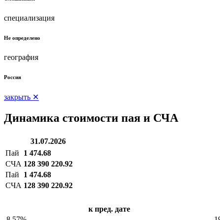
специализация
Не определено
география
Россия
закрыть ✕
Динамика стоимости пая и СЧА
31.07.2026
Пай
1 474.68
СЧА
128 390 220.92
Пай
1 474.68
СЧА
128 390 220.92
к пред. дате
-8.57%
1