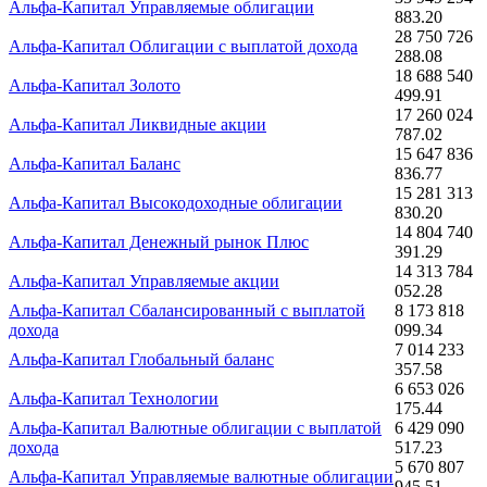
Альфа-Капитал Управляемые облигации
883.20
28 750 726
Альфа-Капитал Облигации с выплатой дохода
288.08
18 688 540
Альфа-Капитал Золото
499.91
17 260 024
Альфа-Капитал Ликвидные акции
787.02
15 647 836
Альфа-Капитал Баланс
836.77
15 281 313
Альфа-Капитал Высокодоходные облигации
830.20
14 804 740
Альфа-Капитал Денежный рынок Плюс
391.29
14 313 784
Альфа-Капитал Управляемые акции
052.28
Альфа-Капитал Сбалансированный с выплатой
8 173 818
дохода
099.34
7 014 233
Альфа-Капитал Глобальный баланс
357.58
6 653 026
Альфа-Капитал Технологии
175.44
Альфа-Капитал Валютные облигации с выплатой
6 429 090
дохода
517.23
5 670 807
Альфа-Капитал Управляемые валютные облигации
945.51