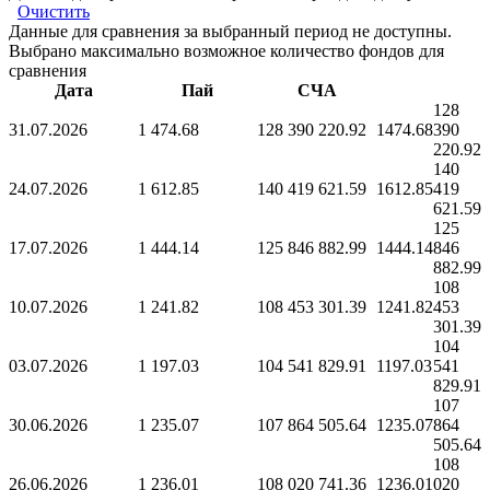
Очистить
Данные для сравнения за выбранный период не доступны.
Выбрано максимально возможное количество фондов для
сравнения
Дата
Пай
СЧА
128
31.07.2026
1 474.68
128 390 220.92
1474.68
390
220.92
140
24.07.2026
1 612.85
140 419 621.59
1612.85
419
621.59
125
17.07.2026
1 444.14
125 846 882.99
1444.14
846
882.99
108
10.07.2026
1 241.82
108 453 301.39
1241.82
453
301.39
104
03.07.2026
1 197.03
104 541 829.91
1197.03
541
829.91
107
30.06.2026
1 235.07
107 864 505.64
1235.07
864
505.64
108
26.06.2026
1 236.01
108 020 741.36
1236.01
020