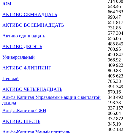
714 838
ЮМ
648.46
664 763
АКТИВО СЕМНАДЦАТЬ
990.47
651 817
АКТИВО ВОСЕМНАДЦАТЬ
731.85
577 304
Активо одиннадцать
656.06
485 849
АКТИВО ДЕСЯТЬ
700.95
450 847
Универсальный
966.92
409 922
АКТИВО ФЛИППИНГ
869.83
405 623
Первый
785.38
391 349
АКТИВО ЧЕТЫРНАДЦАТЬ
570.16
Альфа-Капитал Управляемые акции с выплатой
348 492
дохода
198.38
337 157
Альфа-Капитал СЖН
005.04
332 872
АКТИВО ШЕСТЬ
345.19
302 132
Альфа-Капитал Умный портфель