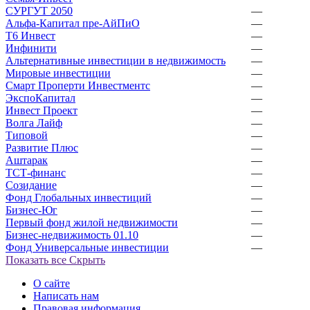
СУРГУТ 2050
—
Альфа-Капитал пре-АйПиО
—
Т6 Инвест
—
Инфинити
—
Альтернативные инвестиции в недвижимость
—
Мировые инвестиции
—
Смарт Проперти Инвестментс
—
ЭкспоКапитал
—
Инвест Проект
—
Волга Лайф
—
Типовой
—
Развитие Плюс
—
Аштарак
—
ТСТ-финанс
—
Созидание
—
Фонд Глобальных инвестиций
—
Бизнес-Юг
—
Первый фонд жилой недвижимости
—
Бизнес-недвижимость 01.10
—
Фонд Универсальные инвестиции
—
Показать все
Скрыть
О сайте
Написать нам
Правовая информация