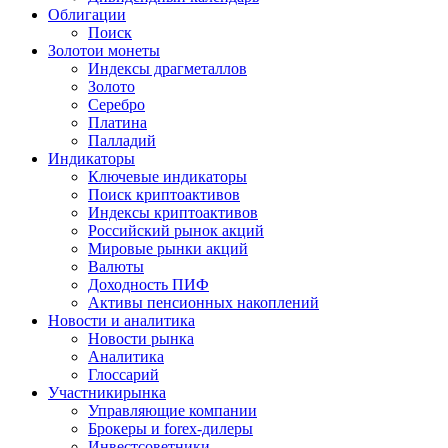
Облигации
Поиск
Золото
и монеты
Индексы драгметаллов
Золото
Серебро
Платина
Палладий
Индикаторы
Ключевые индикаторы
Поиск криптоактивов
Индексы криптоактивов
Российский рынок акций
Мировые рынки акций
Валюты
Доходность ПИФ
Активы пенсионных накоплений
Новости и аналитика
Новости рынка
Аналитика
Глоссарий
Участники
рынка
Управляющие компании
Брокеры и forex-дилеры
Инвестсоветники