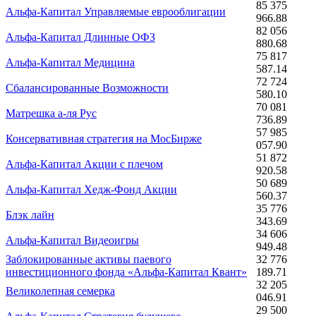
85 375
Альфа-Капитал Управляемые еврооблигации
966.88
82 056
Альфа-Капитал Длинные ОФЗ
880.68
75 817
Альфа-Капитал Медицина
587.14
72 724
Сбалансированные Возможности
580.10
70 081
Матрешка а-ля Рус
736.89
57 985
Консервативная стратегия на МосБирже
057.90
51 872
Альфа-Капитал Акции с плечом
920.58
50 689
Альфа-Капитал Хедж-Фонд Акции
560.37
35 776
Блэк лайн
343.69
34 606
Альфа-Капитал Видеоигры
949.48
Заблокированные активы паевого
32 776
инвестиционного фонда «Альфа-Капитал Квант»
189.71
32 205
Великолепная семерка
046.91
29 500