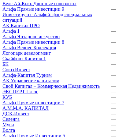
Велс Ай-Кью: Длинные горизонты
—
Альфа Прямые инвестиции 9
—
Инвестирую с Альфой: фонд специальных
—
ситуаций
АК Капитал ПРО
—
Альфа 1
—
Альфа Янтарное искусство
—
Альфа Прямые инвестиции 8
—
Альфа Велнес Коллекция
—
Логопарк девелопмент
—
Скайфорт Капитал 1
—
БК
—
Союз Инвест
—
Альфа-Капитал Туризм
—
АК Управление капиталом
—
Свой Капитал – Коммерческая Недвижимость
—
ЭКСПЕРТ Плюс
—
КУБ
—
Альфа Прямые инвестиции 7
—
А.М.М.А. КАПИТАЛ
—
ДСК-Инвест
—
Селенга
—
Муги
—
Волга
—
Альфа Прямые Инвестиции 5
—