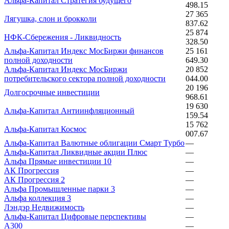
Альфа-Капитал Стратегия будущего
498.15
27 365
Лягушка, слон и брокколи
837.62
25 874
НФК-Сбережения - Ликвидность
328.50
Альфа-Капитал Индекс МосБиржи финансов
25 161
полной доходности
649.30
Альфа-Капитал Индекс МосБиржи
20 852
потребительского сектора полной доходности
044.00
20 196
Долгосрочные инвестиции
968.61
19 630
Альфа-Капитал Антиинфляционный
159.54
15 762
Альфа-Капитал Космос
007.67
Альфа-Капитал Валютные облигации Смарт Турбо
—
Альфа-Капитал Ликвидные акции Плюс
—
Альфа Прямые инвестиции 10
—
АК Прогрессия
—
АК Прогрессия 2
—
Альфа Промышленные парки 3
—
Альфа коллекция 3
—
Лэндэр Недвижимость
—
Альфа-Капитал Цифровые перспективы
—
А300
—