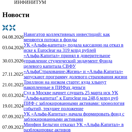
ИНФИНИТУМ
Новости
Навигатор коллективных инвестиций: как
04.08.2026
меняются потоки в фонды
УК «Альфа-капитал» подала кассацию на отказ в
03.04.2026
иске к Euroclear на 319 млрд рублей
«Альфа-Капитал» принял в доверительное
30.03.2026
управление студенческий эндаумент Фонда
целевого капитала СВФУ
«АльфаСтрахование-Жизнь» и «Альфа-Капитал»
27.11.2025
запускают программу долевого страхования жизни
Триллион на низком старте: куда хлынут
21.01.2025
накопленные в ПИФах деньги
Суд в Москве начнет слушать 25 марта иск УК
01.03.2024
"Альфа-капитал" к Euroclear на 248,6 млрд руб
ПИФ с заблокированными активами: хронология
19.01.2024
событий, текущее положение
УК «Альфа-Капитал» начала формировать фонд с
07.09.2023
заблокированными активами
Минфин Бельгии отказал УК «Альфа-Капитал» в
07.09.2023
разблокировке активов