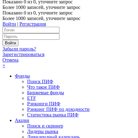
Показано
0
из
0
, уточните запрос
Более 1000 записей, уточните запрос
Показано
0
из
0
, уточните запрос
Более 1000 записей, уточните запрос
Войти
|
Регистрация
Забыли пароль?
Зарегистрироваться
Отмена
×
Фонды
Поиск ПИФ
Что такое ПИФ
Биржевые фонды
ETF
Рэнкинги ПИФ
Рэнкинг ПИФ по доходности
Статистика рынка ПИФ
Акции
Поиск и скринер
Лидеры рынка
Дивидендный календарь