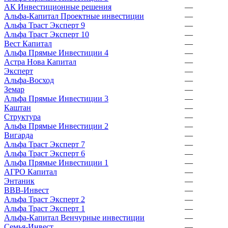
АК Инвестиционные решения
—
Альфа-Капитал Проектные инвестиции
—
Альфа Траст Эксперт 9
—
Альфа Траст Эксперт 10
—
Вест Капитал
—
Альфа Прямые Инвестиции 4
—
Астра Нова Капитал
—
Эксперт
—
Альфа-Восход
—
Земар
—
Альфа Прямые Инвестиции 3
—
Каштан
—
Структура
—
Альфа Прямые Инвестиции 2
—
Вигарда
—
Альфа Траст Эксперт 7
—
Альфа Траст Эксперт 6
—
Альфа Прямые Инвестиции 1
—
АГРО Капитал
—
Энтаник
—
ВВВ-Инвест
—
Альфа Траст Эксперт 2
—
Альфа Траст Эксперт 1
—
Альфа-Капитал Венчурные инвестиции
—
Семья-Инвест
—