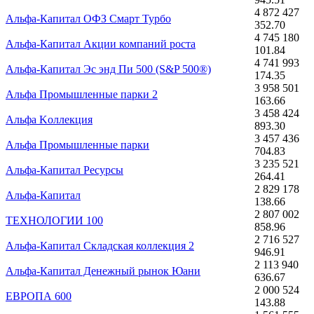
4 872 427
Альфа-Капитал ОФЗ Смарт Турбо
352.70
4 745 180
Альфа-Капитал Акции компаний роста
101.84
4 741 993
Альфа-Капитал Эс энд Пи 500 (S&P 500®)
174.35
3 958 501
Альфа Промышленные парки 2
163.66
3 458 424
Альфа Kоллекция
893.30
3 457 436
Альфа Промышленные парки
704.83
3 235 521
Альфа-Капитал Ресурсы
264.41
2 829 178
Альфа-Капитал
138.66
2 807 002
ТЕХНОЛОГИИ 100
858.96
2 716 527
Альфа-Капитал Складская коллекция 2
946.91
2 113 940
Альфа-Капитал Денежный рынок Юани
636.67
2 000 524
ЕВРОПА 600
143.88