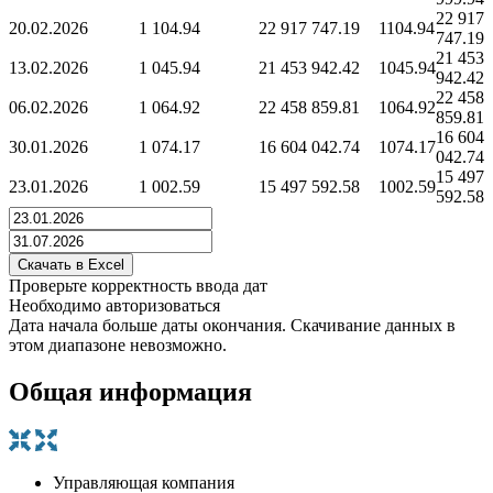
22 917
20.02.2026
1 104.94
22 917 747.19
1104.94
747.19
21 453
13.02.2026
1 045.94
21 453 942.42
1045.94
942.42
22 458
06.02.2026
1 064.92
22 458 859.81
1064.92
859.81
16 604
30.01.2026
1 074.17
16 604 042.74
1074.17
042.74
15 497
23.01.2026
1 002.59
15 497 592.58
1002.59
592.58
Проверьте корректность ввода дат
Необходимо авторизоваться
Дата начала больше даты окончания. Скачивание данных в
этом диапазоне невозможно.
Общая информация
Управляющая компания