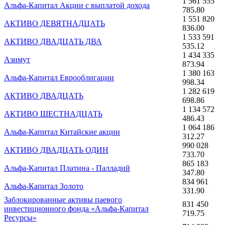
1 561 555
Альфа-Капитал Акции с выплатой дохода
785.80
1 551 820
АКТИВО ДЕВЯТНАДЦАТЬ
836.00
1 533 591
АКТИВО ДВАДЦАТЬ ДВА
535.12
1 434 335
Азимут
873.94
1 380 163
Альфа-Капитал Еврооблигации
998.34
1 282 619
АКТИВО ДВАДЦАТЬ
698.86
1 134 572
АКТИВО ШЕСТНАДЦАТЬ
486.43
1 064 186
Альфа-Капитал Китайские акции
312.27
990 028
АКТИВО ДВАДЦАТЬ ОДИН
733.70
865 183
Альфа-Капитал Платина - Палладий
347.80
834 961
Альфа-Капитал Золото
331.90
Заблокированные активы паевого
831 450
инвестиционного фонда «Альфа-Капитал
719.75
Ресурсы»