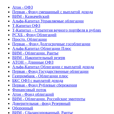
Атон - ОФЗ
Первая - Фонд смешанный с выплатой дохода
ВИМ - Казначейский
Альфа-Капитал Управляемые облигации
Т-Капитал ОФЗ
Т-Капитал – Стратегия вечного портфеля в рублях
РСХБ - Фонд Облигаций
Просто. Облигации
Первая – Фонд Долгосрочные гособлигации
Альфа-Капитал Облигации Плюс
ВИМ - Облигации. Рантье
ВИМ - Накопительный резерв
АТОН – Длинные ОФЗ
Альфа-Капитал Облигации с выплатой дохода
Первая - Фонд Государственные облигации
Газпромбанк - Облигации плюс
БКС ОФЗ с выплатой дохода
Первая - Фонд Рублевые сбережения
Финансовый поток
Атон - Фонд облигаций
ВИМ - Облигации. Российские эмитенты
Доверительная - фонд Резервный
Оборонный
ВИМ - Сбалансированный. Рантье