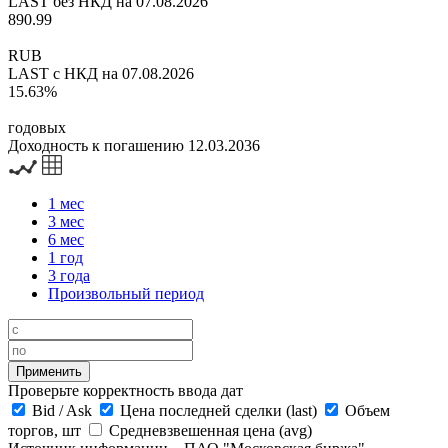
LAST без НКД на 07.08.2026
890.99
RUB
LAST с НКД на 07.08.2026
15.63%
годовых
Доходность к погашению 12.03.2036
1 мес
3 мес
6 мес
1 год
3 года
Произвольный период
Проверьте корректность ввода дат
Bid
/
Ask
Цена последней сделки (last)
Объем
торгов, шт
Средневзвешенная цена (avg)