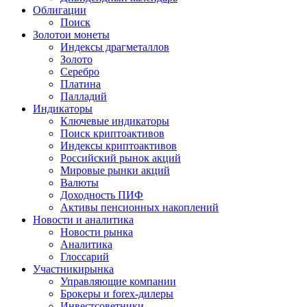
Облигации
Поиск
Золото
и монеты
Индексы драгметаллов
Золото
Серебро
Платина
Палладий
Индикаторы
Ключевые индикаторы
Поиск криптоактивов
Индексы криптоактивов
Российский рынок акций
Мировые рынки акций
Валюты
Доходность ПИФ
Активы пенсионных накоплений
Новости и аналитика
Новости рынка
Аналитика
Глоссарий
Участники
рынка
Управляющие компании
Брокеры и forex-дилеры
Инвестсоветники