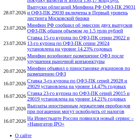
покупку валюты и золота 136,17 млрд руб.
Выпуски облигаций Минфина РФ ОФЗ-ПК 29031
28.07.2026
и ОФЗ-ПК 29030 включены в Первый уровень
листинга Московской биржи
Минфин РФ сообщил об эмиссии двух выпусков
23.07.2026
ОФЗ-ПК общим объемом до 1.5 трлн рублей
Ставка 15-го купона по ОФЗ-ПК серии 29022 и
23.07.2026
13-го купона по ОФЗ-ПК серии 29024
установлена на уровне 14.23% годовых
Минфин возобновит размещение ОФЗ после
22.07.2026
улучшения рыночной конъюнктуры
Минфин объявил о приостановке аукционов по
20.07.2026
размещению ОФЗ
Ставка 3-го купона по ОФЗ-ПК серий 29028 и
16.07.2026
29029 установлена на уровне 14.47% годовых
Ставка 23-го купона по ОФЗ-ПК серий 29015 и
16.07.2026
29019 установлена на уровне 14.21% годовых
Выплаты иностранным держателям евробондов
16.07.2026
при погашении могут освободить от налогов
На Инвесткарте России появился новый сервис –
16.07.2026
«Навигатор IPO»
О сайте