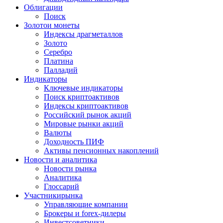
Облигации
Поиск
Золото
и монеты
Индексы драгметаллов
Золото
Серебро
Платина
Палладий
Индикаторы
Ключевые индикаторы
Поиск криптоактивов
Индексы криптоактивов
Российский рынок акций
Мировые рынки акций
Валюты
Доходность ПИФ
Активы пенсионных накоплений
Новости и аналитика
Новости рынка
Аналитика
Глоссарий
Участники
рынка
Управляющие компании
Брокеры и forex-дилеры
Инвестсоветники