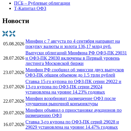
ПСБ – Рублевые облигации
Т-Капитал ОФЗ
Новости
Минфин с 7 августа по 4 сентября направит на
05.08.2026
покупку валюты и золота 136,17 млрд руб.
Выпуски облигаций Минфина РФ ОФЗ-ПК 29031
28.07.2026
и ОФЗ-ПК 29030 включены в Первый уровень
листинга Московской биржи
Минфин РФ сообщил об эмиссии двух выпусков
23.07.2026
ОФЗ-ПК общим объемом до 1.5 трлн рублей
Ставка 15-го купона по ОФЗ-ПК серии 29022 и
23.07.2026
13-го купона по ОФЗ-ПК серии 29024
установлена на уровне 14.23% годовых
Минфин возобновит размещение ОФЗ после
22.07.2026
улучшения рыночной конъюнктуры
Минфин объявил о приостановке аукционов по
20.07.2026
размещению ОФЗ
Ставка 3-го купона по ОФЗ-ПК серий 29028 и
16.07.2026
29029 установлена на уровне 14.47% годовых