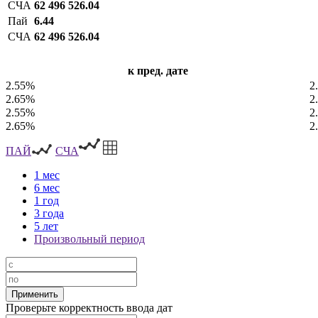
СЧА
62 496 526.04
Пай
6.44
СЧА
62 496 526.04
к пред. дате
2.55%
2
2.65%
2
2.55%
2
2.65%
2
ПАЙ
СЧА
1 мес
6 мес
1 год
3 года
5 лет
Произвольный период
Проверьте корректность ввода дат