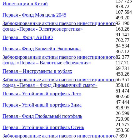
137 723
Инвестиции в Китай
878.72
107 594
Первая - Фонд Моя цель 2045
499.20
Заблокированные активы паевого инвестиционного
92 190
фонда «Первая - Электроэнергетика»
163.26
91 141
Первая – Фонд АйПиО
762.77
84 534
Первая - Фонд Блокчейн Экономика
367.12
Заблокированные активы паевого инвестиционного
82 377
фонда «Первая – Валютные сбережения»
117.71
69 731
Первая – Инструменты в рублях
450.26
Заблокированные активы паевого инвестиционного
56 351
фонда «Первая – Фонд Динамичный смарт»
358.10
51 474
Первая - Устойчивый портфель Лето
802.60
47 444
Первая - Устойчивый портфель Зима
828.95
26 599
Первая - Фонд Глобальный портфель
729.90
21 575
Первая - Устойчивый портфель Осень
253.56
Заблокированные активы паевого инвестиционного
7 690