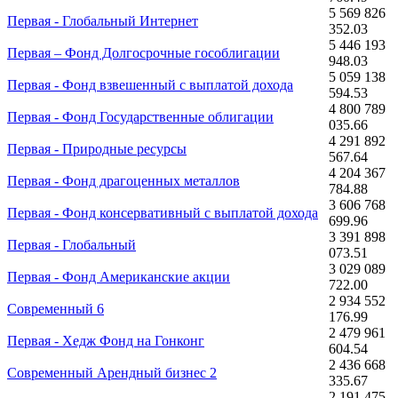
5 569 826
Первая - Глобальный Интернет
352.03
5 446 193
Первая – Фонд Долгосрочные гособлигации
948.03
5 059 138
Первая - Фонд взвешенный с выплатой дохода
594.53
4 800 789
Первая - Фонд Государственные облигации
035.66
4 291 892
Первая - Природные ресурсы
567.64
4 204 367
Первая - Фонд драгоценных металлов
784.88
3 606 768
Первая - Фонд консервативный с выплатой дохода
699.96
3 391 898
Первая - Глобальный
073.51
3 029 089
Первая - Фонд Американские акции
722.00
2 934 552
Современный 6
176.99
2 479 961
Первая - Хедж Фонд на Гонконг
604.54
2 436 668
Современный Арендный бизнес 2
335.67
2 191 475