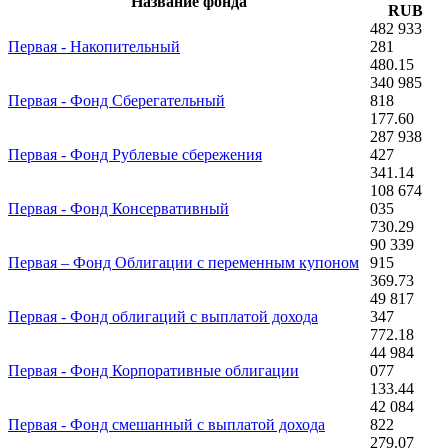
Название фонда
RUB
482 933
Первая - Накопительный
281
480.15
340 985
Первая - Фонд Сберегательный
818
177.60
287 938
Первая - Фонд Рублевые сбережения
427
341.14
108 674
Первая - Фонд Консервативный
035
730.29
90 339
Первая – Фонд Облигации с переменным купоном
915
369.73
49 817
Первая - Фонд облигаций с выплатой дохода
347
772.18
44 984
Первая - Фонд Корпоративные облигации
077
133.44
42 084
Первая - Фонд смешанный с выплатой дохода
822
279.07