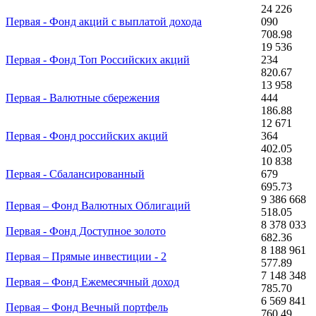
24 226
Первая - Фонд акций с выплатой дохода
090
708.98
19 536
Первая - Фонд Топ Российских акций
234
820.67
13 958
Первая - Валютные сбережения
444
186.88
12 671
Первая - Фонд российских акций
364
402.05
10 838
Первая - Сбалансированный
679
695.73
9 386 668
Первая – Фонд Валютных Облигаций
518.05
8 378 033
Первая - Фонд Доступное золото
682.36
8 188 961
Первая – Прямые инвестиции - 2
577.89
7 148 348
Первая – Фонд Ежемесячный доход
785.70
6 569 841
Первая – Фонд Вечный портфель
760.49