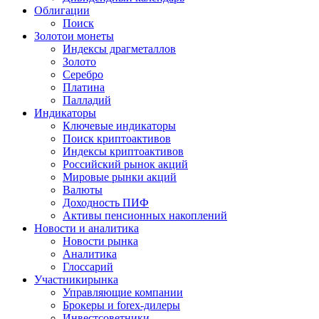
Облигации
Поиск
Золото
и монеты
Индексы драгметаллов
Золото
Серебро
Платина
Палладий
Индикаторы
Ключевые индикаторы
Поиск криптоактивов
Индексы криптоактивов
Российский рынок акций
Мировые рынки акций
Валюты
Доходность ПИФ
Активы пенсионных накоплений
Новости и аналитика
Новости рынка
Аналитика
Глоссарий
Участники
рынка
Управляющие компании
Брокеры и forex-дилеры
Инвестсоветники