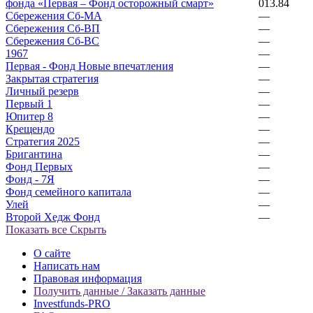
фонда «Первая – Фонд осторожный смарт»
013.84
Сбережения Сб-МА
—
Сбережения Сб-ВП
—
Сбережения Сб-ВС
—
1967
—
Первая - Фонд Новые впечатления
—
Закрытая стратегия
—
Личный резерв
—
Первый 1
—
Юпитер 8
—
Крещендо
—
Стратегия 2025
—
Бригантина
—
Фонд Первых
—
Фонд - 7Я
—
Фонд семейного капитала
—
Улей
—
Второй Хедж Фонд
—
Показать все
Скрыть
О сайте
Написать нам
Правовая информация
Получить данные / Заказать данные
Investfunds-PRO