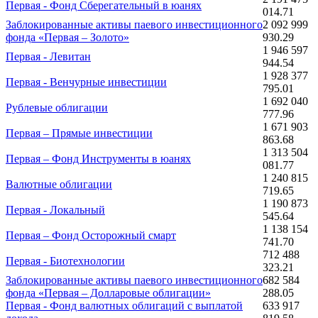
Первая - Фонд Сберегательный в юанях
014.71
Заблокированные активы паевого инвестиционного
2 092 999
фонда «Первая – Золото»
930.29
1 946 597
Первая - Левитан
944.54
1 928 377
Первая - Венчурные инвестиции
795.01
1 692 040
Рублевые облигации
777.96
1 671 903
Первая – Прямые инвестиции
863.68
1 313 504
Первая – Фонд Инструменты в юанях
081.77
1 240 815
Валютные облигации
719.65
1 190 873
Первая - Локальный
545.64
1 138 154
Первая – Фонд Осторожный смарт
741.70
712 488
Первая - Биотехнологии
323.21
Заблокированные активы паевого инвестиционного
682 584
фонда «Первая – Долларовые облигации»
288.05
Первая - Фонд валютных облигаций с выплатой
633 917