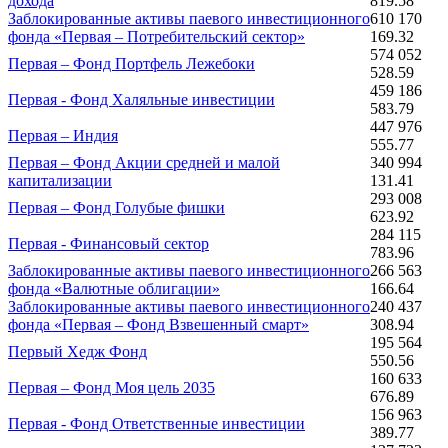
дохода
819.58
Заблокированные активы паевого инвестиционного
610 170
фонда «Первая – Потребительский сектор»
169.32
574 052
Первая – Фонд Портфель Лежебоки
528.59
459 186
Первая - Фонд Халяльные инвестиции
583.79
447 976
Первая – Индия
555.77
Первая – Фонд Акции средней и малой
340 994
капитализации
131.41
293 008
Первая – Фонд Голубые фишки
623.92
284 115
Первая - Финансовый сектор
783.96
Заблокированные активы паевого инвестиционного
266 563
фонда «Валютные облигации»
166.64
Заблокированные активы паевого инвестиционного
240 437
фонда «Первая – Фонд Взвешенный смарт»
308.94
195 564
Первый Хедж Фонд
550.56
160 633
Первая – Фонд Моя цель 2035
676.89
156 963
Первая - Фонд Ответственные инвестиции
389.77