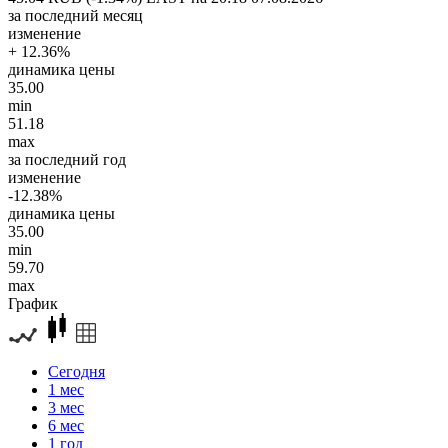
за последний месяц
изменение
+ 12.36%
динамика цены
35.00
min
51.18
max
за последний год
изменение
-12.38%
динамика цены
35.00
min
59.70
max
График
Сегодня
1 мес
3 мес
6 мес
1 год