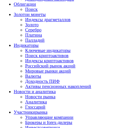
Облигации
Поиск
Золото
и монеты
Индексы драгметаллов
Золото
Серебро
Платина
Палладий
Индикаторы
Ключевые индикаторы
Поиск криптоактивов
Индексы криптоактивов
Российский рынок акций
Мировые рынки акций
Валюты
Доходность ПИФ
Активы пенсионных накоплений
Новости и аналитика
Новости рынка
Аналитика
Глоссарий
Участники
рынка
Управляющие компании
Брокеры и forex-дилеры
Инвестсоветники