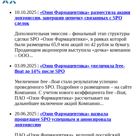
10.10.2025 |
«Озон Фармацевтика» разместила акции
допэмиссии, завершив цепочку связанных с SPO
сделок
Дополнительная эмиссия – финальный этап структуры
сделки SPO «Озон Фармацевтики», в рамках которой
были размещены 65,9 млн акций по 42 рубля за бумагу.
Продающим акционером выступила «дочка» компании
– ООО...
03.09.2025 |
«Озон Фармацевтика» увеличила free-
float до 14% после SPO
Увеличение free –float стало результатом успешно
проведенного SPO. Подробнее о размещении – на сайте
Компании. С учетом нового коэффициента free –float,
ПАО «Озон Фармацевтика» рассчитывает на
дальнейшее включение акций Компании...
20.06.2025 |
«Озон Фармацевтика» назвала
прошедшее SPO успешным и анонсировала
допэмиссию
ПАО «Озон Фармацевтика», ведущий российский