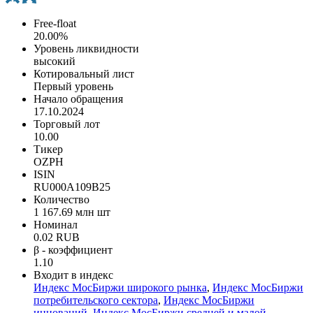
Free-float
20.00%
Уровень ликвидности
высокий
Котировальный лист
Первый уровень
Начало обращения
17.10.2024
Торговый лот
10.00
Тикер
OZPH
ISIN
RU000A109B25
Количество
1 167.69 млн шт
Номинал
0.02 RUB
β - коэффициент
1.10
Входит в индекс
Индекс МосБиржи широкого рынка
,
Индекс МосБиржи
потребительского сектора
,
Индекс МосБиржи
инноваций
,
Индекс МосБиржи средней и малой