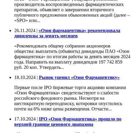
производитель воспроизведенных фармацевтических
препаратов, объявляет о завершении вторичного
публичного предложения обыкновенных акций (далее –
«SPO» или...
26.11.2024 |
«Озон фармацевтика» рекомендовала
дивиденды за девять месяцев
«Рекомендовать общему собранию акционеров
общества: выплатить (объявить) дивиденды ПАО «Озон
фармацевтика» по итогам работы за девять месяцев 2024
года. Направить на выплату дивидендов 197 742 859
руб. 20 коп. Утвердить...
18.10.2024 |
Рынок уценил «Озон Фармацевтику»
Первые после IPO биржевые торги акциями компании
«Озон Фармацевтика» свидетельствуют о слабости
российского фондового рынка. Несмотря на
шестикратную переподписку, котировки опустились
почти на 6% ниже цены размещения. Отчасти...
17.10.2024 |
IPO «Озон Фармацевтика» прошло по
верхней границе ценового диапазона