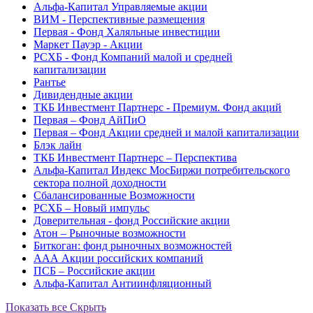
Альфа-Капитал Управляемые акции
ВИМ - Перспективные размещения
Первая - Фонд Халяльные инвестиции
Маркет Пауэр - Акции
РСХБ - Фонд Компаний малой и средней
капитализации
Рантье
Дивидендные акции
ТКБ Инвестмент Партнерс - Премиум. Фонд акций
Первая – Фонд АйПиО
Первая – Фонд Акции средней и малой капитализации
Блэк лайн
ТКБ Инвестмент Партнерс – Перспектива
Альфа-Капитал Индекс МосБиржи потребительского
сектора полной доходности
Сбалансированные Возможности
РСХБ – Новый импульс
Доверительная - фонд Российские акции
Атон – Рыночные возможности
Биткоган: фонд рыночных возможностей
ААА Акции российских компаний
ПСБ – Российские акции
Альфа-Капитал Антиинфляционный
Показать все
Скрыть