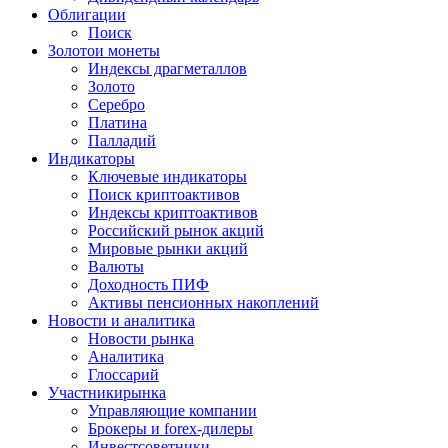
Облигации
Поиск
Золото
и монеты
Индексы драгметаллов
Золото
Серебро
Платина
Палладий
Индикаторы
Ключевые индикаторы
Поиск криптоактивов
Индексы криптоактивов
Российский рынок акций
Мировые рынки акций
Валюты
Доходность ПИФ
Активы пенсионных накоплений
Новости и аналитика
Новости рынка
Аналитика
Глоссарий
Участники
рынка
Управляющие компании
Брокеры и forex-дилеры
Инвестсоветники