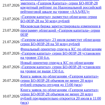
эмитента «Газпром Капитал» серии БО-003Р-28
23.07.2026
кредитный рейтинг по Национальной российской
рейтинговой шкале на уровне «AAA(RU)»
«Газпром капитал» разместил облигации серии
23.07.2026
БО-003Р-28 на 50 млрд рублей
Московская биржа зарегистрировала изменения в
23.07.2026
программу облигаций «Газпром капитала» серии
003Р
«Газпром капитал» 23 июля разместит облигации
21.07.2026
серии БО-003Р-28 на 50 млрд рублей
Финальный ориентир спреда к КС по облигациям
20.07.2026
«Газпром капитал» серии БО-003Р-28 установлен
на уровне 150 б.п.
Новый ориентир спреда к КС по облигациям
20.07.2026
«Газпром капитал» серии БО-003Р-28 установлен
на уровне не выше 150 б.п.
Книга заявок по облигациям «Газпром капитал»
20.07.2026
серии БО-003Р-28 объемом не менее 20 млрд
рублей открыта сегодня до 15:00 (мск)
Книга заявок по облигациям «Газпром капитал»
серии БО-003Р-28 объемом не менее 20 млрд
10.07.2026
рублей предварительно откроется 20 июля в 11:00
(мск)