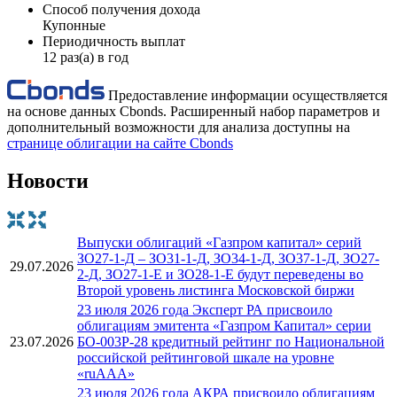
Способ получения дохода
Купонные
Периодичность выплат
12 раз(а) в год
Предоставление информации осуществляется
на основе данных Cbonds. Расширенный набор параметров и
дополнительный возможности для анализа доступны на
странице облигации на сайте Cbonds
Новости
Выпуски облигаций «Газпром капитал» серий
ЗО27-1-Д – ЗО31-1-Д, ЗО34-1-Д, ЗО37-1-Д, ЗО27-
29.07.2026
2-Д, ЗО27-1-Е и ЗО28-1-Е будут переведены во
Второй уровень листинга Московской биржи
23 июля 2026 года Эксперт РА присвоило
облигациям эмитента «Газпром Капитал» серии
23.07.2026
БО-003Р-28 кредитный рейтинг по Национальной
российской рейтинговой шкале на уровне
«ruAAA»
23 июля 2026 года АКРА присвоило облигациям