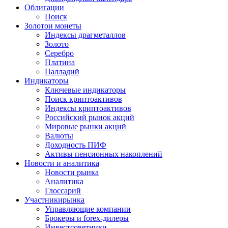
Облигации
Поиск
Золото
и монеты
Индексы драгметаллов
Золото
Серебро
Платина
Палладий
Индикаторы
Ключевые индикаторы
Поиск криптоактивов
Индексы криптоактивов
Российский рынок акций
Мировые рынки акций
Валюты
Доходность ПИФ
Активы пенсионных накоплений
Новости и аналитика
Новости рынка
Аналитика
Глоссарий
Участники
рынка
Управляющие компании
Брокеры и forex-дилеры
Инвестсоветники