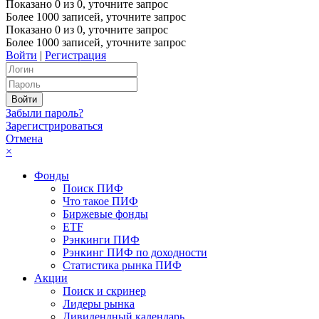
Показано
0
из
0
, уточните запрос
Более 1000 записей, уточните запрос
Показано
0
из
0
, уточните запрос
Более 1000 записей, уточните запрос
Войти
|
Регистрация
Забыли пароль?
Зарегистрироваться
Отмена
×
Фонды
Поиск ПИФ
Что такое ПИФ
Биржевые фонды
ETF
Рэнкинги ПИФ
Рэнкинг ПИФ по доходности
Статистика рынка ПИФ
Акции
Поиск и скринер
Лидеры рынка
Дивидендный календарь