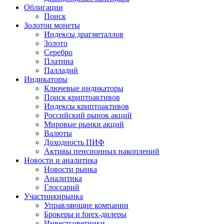
Облигации
Поиск
Золото
и монеты
Индексы драгметаллов
Золото
Серебро
Платина
Палладий
Индикаторы
Ключевые индикаторы
Поиск криптоактивов
Индексы криптоактивов
Российский рынок акций
Мировые рынки акций
Валюты
Доходность ПИФ
Активы пенсионных накоплений
Новости и аналитика
Новости рынка
Аналитика
Глоссарий
Участники
рынка
Управляющие компании
Брокеры и forex-дилеры
Инвестсоветники