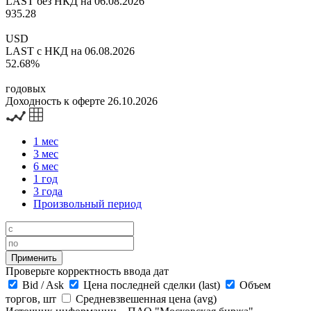
LAST без НКД на 06.08.2026
935.28
USD
LAST с НКД на 06.08.2026
52.68%
годовых
Доходность к оферте 26.10.2026
1 мес
3 мес
6 мес
1 год
3 года
Произвольный период
Проверьте корректность ввода дат
Bid
/
Ask
Цена последней сделки (last)
Объем
торгов, шт
Средневзвешенная цена (avg)