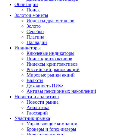
Облигации
Поиск
Золото
и монеты
Индексы драгметаллов
Золото
Серебро
Платина
Палладий
Индикаторы
Ключевые индикаторы
Поиск криптоактивов
Индексы криптоактивов
Российский рынок акций
Мировые рынки акций
Валюты
Доходность ПИФ
Активы пенсионных накоплений
Новости и аналитика
Новости рынка
Аналитика
Глоссарий
Участники
рынка
Управляющие компании
Брокеры и forex-дилеры
Инвестсоветники