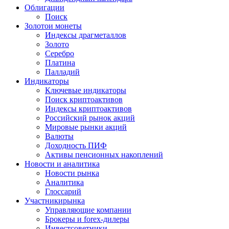
Облигации
Поиск
Золото
и монеты
Индексы драгметаллов
Золото
Серебро
Платина
Палладий
Индикаторы
Ключевые индикаторы
Поиск криптоактивов
Индексы криптоактивов
Российский рынок акций
Мировые рынки акций
Валюты
Доходность ПИФ
Активы пенсионных накоплений
Новости и аналитика
Новости рынка
Аналитика
Глоссарий
Участники
рынка
Управляющие компании
Брокеры и forex-дилеры
Инвестсоветники