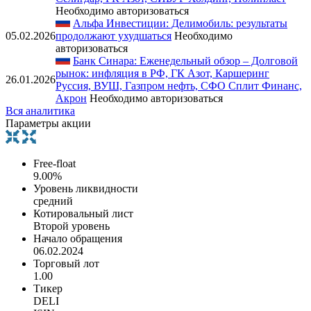
Необходимо авторизоваться
Альфа Инвестиции: Делимобиль: результаты
05.02.2026
продолжают ухудшаться
Необходимо
авторизоваться
Банк Синара: Еженедельный обзор – Долговой
рынок: инфляция в РФ, ГК Азот, Каршеринг
26.01.2026
Руссия, ВУШ, Газпром нефть, СФО Сплит Финанс,
Акрон
Необходимо авторизоваться
Вся аналитика
Параметры акции
Free-float
9.00%
Уровень ликвидности
средний
Котировальный лист
Второй уровень
Начало обращения
06.02.2024
Торговый лот
1.00
Тикер
DELI