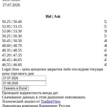
27.07.2026
Bid
|
Ask
50.25
|
50.40
5
52.95
|
53.15
5
53.00
|
53.30
5
50.25
|
50.30
5
50.45
|
50.50
4
48.60
|
48.70
4
48.35
|
48.55
4
47.20
|
47.35
4
46.45
|
46.65
4
46.55
|
46.60
4
Legal close - цена аукциона закрытия либо последняя текущая
цена торгового дня
Проверьте корректность ввода дат
Скачивание данных в этом диапазоне невозможно.
Технический анализ от
TradingView
Дивиденды компании Каршеринг Руссия