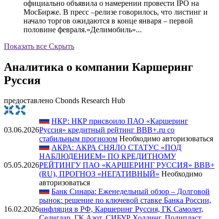
официально объявила о намерении провести IPO на
МосБирже. В пресс –релизе говорилось, что листинг и
начало торгов ожидаются в конце января – первой
половине февраля.«Делимобиль»...
Показать все
Скрыть
Аналитика о компании Каршеринг
Руссия
предоставлено Cbonds Research Hub
НКР: НКР присвоило ПАО «Каршеринг
03.06.2026
Руссия» кредитный рейтинг BBB+.ru со
стабильным прогнозом
Необходимо авторизоваться
АКРА: АКРА СНЯЛО СТАТУС «ПОД
НАБЛЮДЕНИЕМ» ПО КРЕДИТНОМУ
05.05.2026
РЕЙТИНГУ ПАО «КАРШЕРИНГ РУССИЯ» BBB+
(RU), ПРОГНОЗ «НЕГАТИВНЫЙ»
Необходимо
авторизоваться
Банк Синара: Еженедельный обзор – Долговой
рынок: решение по ключевой ставке Банка России,
16.02.2026
инфляция в РФ, Каршеринг Руссия, ГК Самолет,
Селигдар, ГК Азот, СИБУР Холдинг, Полипласт