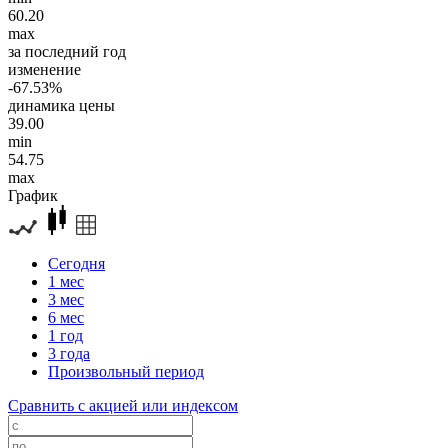
60.20
max
за последний год
изменение
-67.53%
динамика цены
39.00
min
54.75
max
График
Сегодня
1 мес
3 мес
6 мес
1 год
3 года
Произвольный период
Сравнить с акцией или индексом