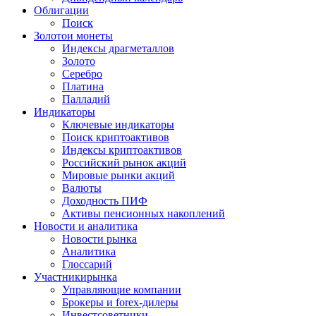
Облигации
Поиск
Золото
и монеты
Индексы драгметаллов
Золото
Серебро
Платина
Палладий
Индикаторы
Ключевые индикаторы
Поиск криптоактивов
Индексы криптоактивов
Российский рынок акций
Мировые рынки акций
Валюты
Доходность ПИФ
Активы пенсионных накоплений
Новости и аналитика
Новости рынка
Аналитика
Глоссарий
Участники
рынка
Управляющие компании
Брокеры и forex-дилеры
Инвестсоветники