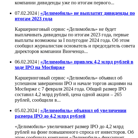
компании дивиденды уже по итогам первого...
07.02.2024 |
«Делимобиль» не выплатит дивиденды по
итогам 2023 года
Каршеринговый сервис «Делимобиль» не будет
выплачивать дивиденды по итогам 2023 года, первые
выплаты возможны за I полугодие 2024 года. Об этом
сообщил журналистам основатель и председатель совета
директоров компании Винченцо...
06.02.2024 |
«Делимобиль» привлек 4,2 млрд рублей в
ходе IPO на Мосбирже
Каршеринговый сервис «Делимобиль» объявил об
успешном завершении IPO и начале торгов акциями на
Мосбирже с 7 февраля 2024 года. Общий размер IPO
составил 4,2 млрд рублей, цена одной акции – 265
рублей, сообщили в...
05.02.2024 |
«Делимобиль» объявил об увеличении
размера IPO до 4,2 млрд рублей
«Делимобиль» увеличивает размер IPO до 4,2 млрд
рублей на фоне повышенного спроса от инвесторов. Об
этом сообщила компания.«Делимобиль» фиксирует