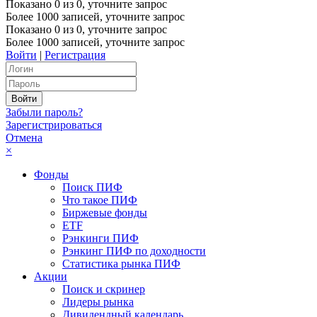
Показано
0
из
0
, уточните запрос
Более 1000 записей, уточните запрос
Показано
0
из
0
, уточните запрос
Более 1000 записей, уточните запрос
Войти
|
Регистрация
Забыли пароль?
Зарегистрироваться
Отмена
×
Фонды
Поиск ПИФ
Что такое ПИФ
Биржевые фонды
ETF
Рэнкинги ПИФ
Рэнкинг ПИФ по доходности
Статистика рынка ПИФ
Акции
Поиск и скринер
Лидеры рынка
Дивидендный календарь