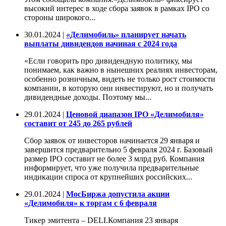
высокий интерес в ходе сбора заявок в рамках IPO со
стороны широкого...
30.01.2024 |
«Делимобиль» планирует начать
выплаты дивидендов начиная с 2024 года
«Если говорить про дивидендную политику, мы
понимаем, как важно в нынешних реалиях инвесторам,
особенно розничным, видеть не только рост стоимости
компании, в которую они инвестируют, но и получать
дивидендные доходы. Поэтому мы...
29.01.2024 |
Ценовой диапазон IPO «Делимобиля»
составит от 245 до 265 рублей
Сбор заявок от инвесторов начинается 29 января и
завершится предварительно 5 февраля 2024 г. Базовый
размер IPO составит не более 3 млрд руб. Компания
информирует, что уже получила предварительные
индикации спроса от крупнейших российских...
29.01.2024 |
МосБиржа допустила акции
«Делимобиля» к торгам с 6 февраля
Тикер эмитента – DELI.Компания 23 января