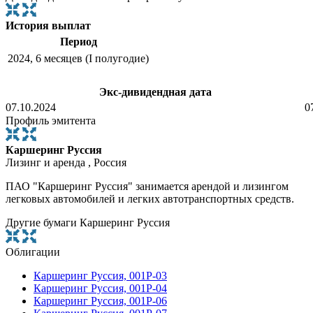
История выплат
Период
2024, 6 месяцев (I полугодие)
Экс-дивидендная дата
07.10.2024
0
Профиль эмитента
Каршеринг Руссия
Лизинг и аренда , Россия
ПАО "Каршеринг Руссия" занимается арендой и лизингом
легковых автомобилей и легких автотранспортных средств.
Другие бумаги Каршеринг Руссия
Облигации
Каршеринг Руссия, 001Р-03
Каршеринг Руссия, 001Р-04
Каршеринг Руссия, 001Р-06