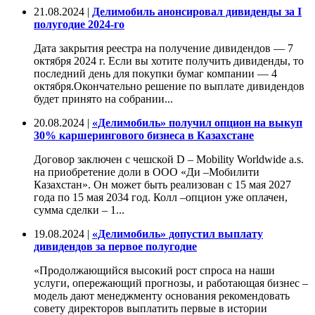
21.08.2024 |
Делимобиль анонсировал дивиденды за I
полугодие 2024-го
Дата закрытия реестра на получение дивидендов — 7
октября 2024 г. Если вы хотите получить дивиденды, то
последний день для покупки бумаг компании — 4
октября.Окончательно решение по выплате дивидендов
будет принято на собрании...
20.08.2024 |
«Делимобиль» получил опцион на выкуп
30% каршерингового бизнеса в Казахстане
Договор заключен с чешской D – Mobility Worldwide a.s.
на приобретение доли в ООО «Ди –Мобилити
Казахстан». Он может быть реализован с 15 мая 2027
года по 15 мая 2034 год. Колл –опцион уже оплачен,
сумма сделки – 1...
19.08.2024 |
«Делимобиль» допустил выплату
дивидендов за первое полугодие
«Продолжающийся высокий рост спроса на наши
услуги, опережающий прогнозы, и работающая бизнес –
модель дают менеджменту основания рекомендовать
совету директоров выплатить первые в истории