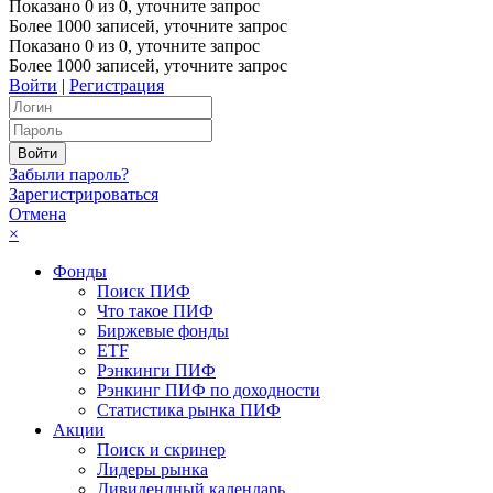
Показано
0
из
0
, уточните запрос
Более 1000 записей, уточните запрос
Показано
0
из
0
, уточните запрос
Более 1000 записей, уточните запрос
Войти
|
Регистрация
Забыли пароль?
Зарегистрироваться
Отмена
×
Фонды
Поиск ПИФ
Что такое ПИФ
Биржевые фонды
ETF
Рэнкинги ПИФ
Рэнкинг ПИФ по доходности
Статистика рынка ПИФ
Акции
Поиск и скринер
Лидеры рынка
Дивидендный календарь