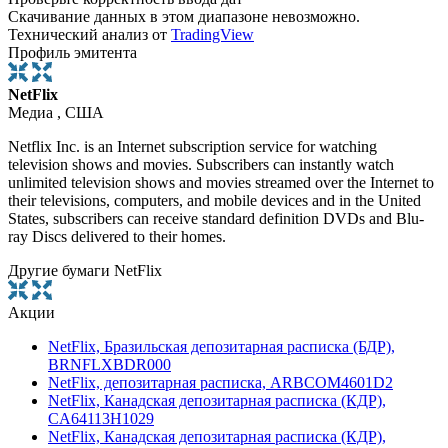
Скачивание данных в этом диапазоне невозможно.
Технический анализ от
TradingView
Профиль эмитента
NetFlix
Медиа , США
Netflix Inc. is an Internet subscription service for watching
television shows and movies. Subscribers can instantly watch
unlimited television shows and movies streamed over the Internet to
their televisions, computers, and mobile devices and in the United
States, subscribers can receive standard definition DVDs and Blu-
ray Discs delivered to their homes.
Другие бумаги NetFlix
Акции
NetFlix, Бразильская депозитарная расписка (БДР),
BRNFLXBDR000
NetFlix, депозитарная расписка, ARBCOM4601D2
NetFlix, Канадская депозитарная расписка (КДР),
CA64113H1029
NetFlix, Канадская депозитарная расписка (КДР),