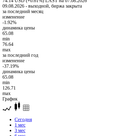
74.14 USD (+0.61%)
LAST на 07.08.2026
09.08.2026 - выходной, биржа закрыта
за последний месяц
изменение
-1.92%
динамика цены
65.08
min
76.64
max
за последний год
изменение
-37.19%
динамика цены
65.08
min
126.71
max
График
Сегодня
1 мес
3 мес
6 мес