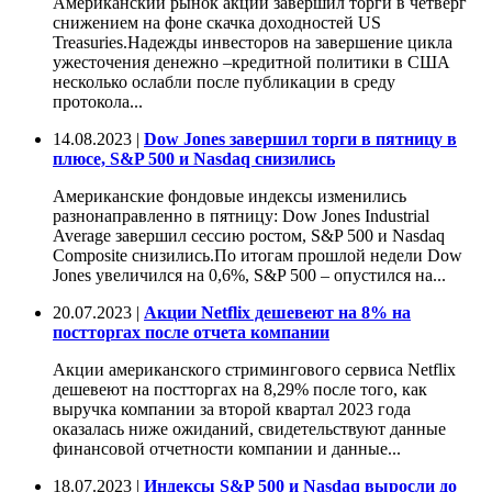
Американский рынок акций завершил торги в четверг
снижением на фоне скачка доходностей US
Treasuries.Надежды инвесторов на завершение цикла
ужесточения денежно –кредитной политики в США
несколько ослабли после публикации в среду
протокола...
14.08.2023 |
Dow Jones завершил торги в пятницу в
плюсе, S&P 500 и Nasdaq снизились
Американские фондовые индексы изменились
разнонаправленно в пятницу: Dow Jones Industrial
Average завершил сессию ростом, S&P 500 и Nasdaq
Composite снизились.По итогам прошлой недели Dow
Jones увеличился на 0,6%, S&P 500 – опустился на...
20.07.2023 |
Акции Netflix дешевеют на 8% на
постторгах после отчета компании
Акции американского стримингового сервиса Netflix
дешевеют на постторгах на 8,29% после того, как
выручка компании за второй квартал 2023 года
оказалась ниже ожиданий, свидетельствуют данные
финансовой отчетности компании и данные...
18.07.2023 |
Индексы S&P 500 и Nasdaq выросли до