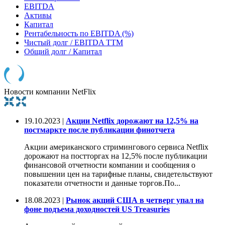
EBITDA
Активы
Капитал
Рентабельность по EBITDA (%)
Чистый долг / EBITDA TTM
Общий долг / Капитал
Новости компании NetFlix
19.10.2023 |
Акции Netflix дорожают на 12,5% на
постмаркте после публикации финотчета
Акции американского стримингового сервиса Netflix
дорожают на постторгах на 12,5% после публикации
финансовой отчетности компании и сообщения о
повышении цен на тарифные планы, свидетельствуют
показатели отчетности и данные торгов.По...
18.08.2023 |
Рынок акций США в четверг упал на
фоне подъема доходностей US Treasuries