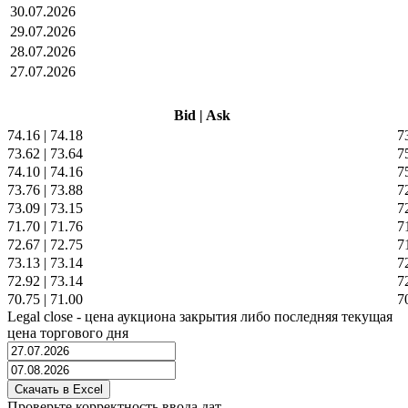
30.07.2026
29.07.2026
28.07.2026
27.07.2026
Bid
|
Ask
74.16
|
74.18
7
73.62
|
73.64
7
74.10
|
74.16
7
73.76
|
73.88
7
73.09
|
73.15
7
71.70
|
71.76
7
72.67
|
72.75
7
73.13
|
73.14
7
72.92
|
73.14
7
70.75
|
71.00
7
Legal close - цена аукциона закрытия либо последняя текущая
цена торгового дня
Проверьте корректность ввода дат