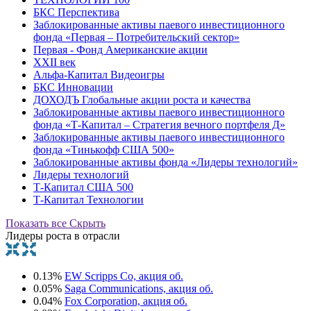
БКС Перспектива
Заблокированные активы паевого инвестиционного
фонда «Первая – Потребительский сектор»
Первая - Фонд Американские акции
XXII век
Альфа-Капитал Видеоигры
БКС Инновации
ДОХОДЪ Глобальные акции роста и качества
Заблокированные активы паевого инвестиционного
фонда «Т-Капитал – Стратегия вечного портфеля Д»
Заблокированные активы паевого инвестиционного
фонда «Тинькофф США 500»
Заблокированные активы фонда «Лидеры технологий»
Лидеры технологий
Т-Капитал США 500
Т-Капитал Технологии
Показать все
Скрыть
Лидеры роста в отрасли
0.13%
EW Scripps Co, акция об.
0.05%
Saga Communications, акция об.
0.04%
Fox Corporation, акция об.