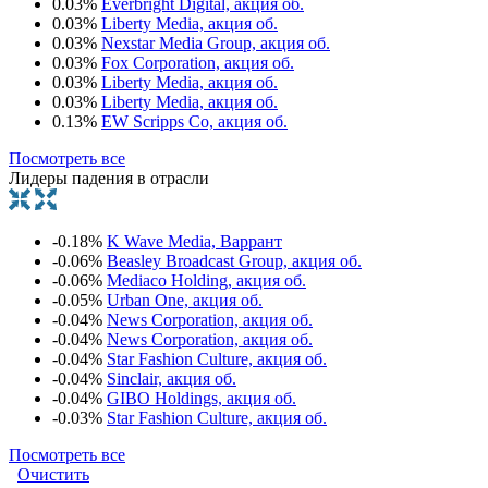
0.03%
Everbright Digital, акция об.
0.03%
Liberty Media, акция об.
0.03%
Nexstar Media Group, акция об.
0.03%
Fox Corporation, акция об.
0.03%
Liberty Media, акция об.
0.03%
Liberty Media, акция об.
0.13%
EW Scripps Co, акция об.
Посмотреть все
Лидеры падения в отрасли
-0.18%
K Wave Media, Варрант
-0.06%
Beasley Broadcast Group, акция об.
-0.06%
Mediaco Holding, акция об.
-0.05%
Urban One, акция об.
-0.04%
News Corporation, акция об.
-0.04%
News Corporation, акция об.
-0.04%
Star Fashion Culture, акция об.
-0.04%
Sinclair, акция об.
-0.04%
GIBO Holdings, акция об.
-0.03%
Star Fashion Culture, акция об.
Посмотреть все
Очистить