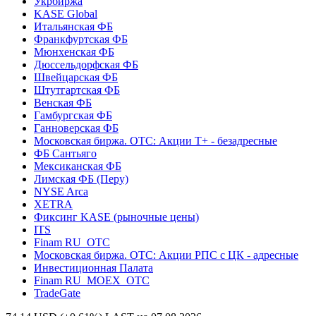
Укрбиржа
KASE Global
Итальянская ФБ
Франкфуртская ФБ
Мюнхенская ФБ
Дюссельдорфская ФБ
Швейцарская ФБ
Штутгартская ФБ
Венская ФБ
Гамбургская ФБ
Ганноверская ФБ
Московская биржа. OTC: Акции T+ - безадресные
ФБ Сантьяго
Мексиканская ФБ
Лимская ФБ (Перу)
NYSE Arca
XETRA
Фиксинг KASE (рыночные цены)
ITS
Finam RU_OTC
Московская биржа. OTC: Акции РПС с ЦК - адресные
Инвестиционная Палата
Finam RU_MOEX_OTC
TradeGate