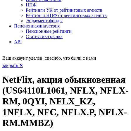
НПФ
Рейтинги УК от рейтинговых агенств
Рейтинги НПФ от рейтинговых агенств
Эндаумент-фонды
Пенсионная
индустрия
Пенсионные рейтинги
Статистика рынка
API
Ваш аккаунт удален, спасибо, что были с нами
закрыть ✕
NetFlix, акция обыкновенная
(US64110L1061, NFLX, NFLX-
RM, 0QYI, NFLX_KZ,
1NFLX, NFC, NFLX.P, NFLX-
RM.MMBZ)