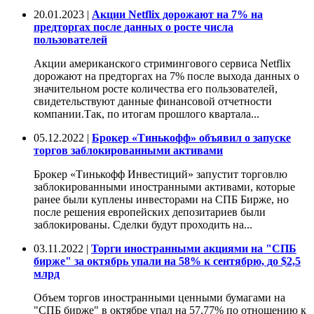
20.01.2023 |
Акции Netflix дорожают на 7% на
предторгах после данных о росте числа
пользователей
Акции американского стримингового сервиса Netflix
дорожают на предторгах на 7% после выхода данных о
значительном росте количества его пользователей,
свидетельствуют данные финансовой отчетности
компании.Так, по итогам прошлого квартала...
05.12.2022 |
Брокер «Тинькофф» объявил о запуске
торгов заблокированными активами
Брокер «Тинькофф Инвестиций» запустит торговлю
заблокированными иностранными активами, которые
ранее были куплены инвесторами на СПБ Бирже, но
после решения европейских депозитариев были
заблокированы. Сделки будут проходить на...
03.11.2022 |
Торги иностранными акциями на "СПБ
бирже" за октябрь упали на 58% к сентябрю, до $2,5
млрд
Объем торгов иностранными ценными бумагами на
"СПБ бирже" в октябре упал на 57,77% по отношению к