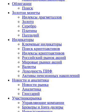
Облигации
Поиск
Золото
и монеты
Индексы драгметаллов
Золото
Серебро
Платина
Палладий
Индикаторы
Ключевые индикаторы
Поиск криптоактивов
Индексы криптоактивов
Российский рынок акций
Мировые рынки акций
Валюты
Доходность ПИФ
Активы пенсионных накоплений
Новости и аналитика
Новости рынка
Аналитика
Глоссарий
Участники
рынка
Управляющие компании
Брокеры и forex-дилеры
Инвестсоветники