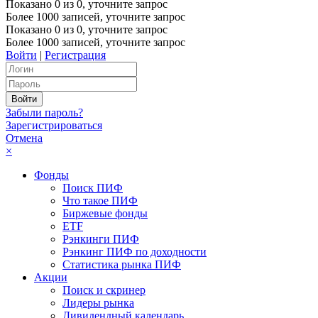
Показано
0
из
0
, уточните запрос
Более 1000 записей, уточните запрос
Показано
0
из
0
, уточните запрос
Более 1000 записей, уточните запрос
Войти
|
Регистрация
Забыли пароль?
Зарегистрироваться
Отмена
×
Фонды
Поиск ПИФ
Что такое ПИФ
Биржевые фонды
ETF
Рэнкинги ПИФ
Рэнкинг ПИФ по доходности
Статистика рынка ПИФ
Акции
Поиск и скринер
Лидеры рынка
Дивидендный календарь