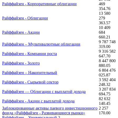
Райффайзен - Корпоративные облигации
469
354.76
13 580
Райффайзен - Облигации
279
363.57
10 409
Райффайзен - Акции
684
660.21
9 787 748
Райффайзен – Мультивалютные облигации
319.00
9 316 582
Райффайзен - Компании роста
647.70
8 447 800
Райффайзен - Золото
880.05
6 804 476
Райффайзен – Накопительный
025.87
3 592 404
Райффайзен - Сырьевой сектор
248.32
3 207 834
Райффайзен — Облигации с выплатой дохода
694.75
82 632
Райффайзен - Акции с выплатой дохода
140.45
Заблокированные активы паевого инвестиционного
2 257
фонда «Райффайзен - Развивающиеся рынки»
170.00
Райффайзен – Универсальный 2
—