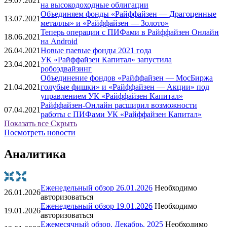
29.07.2021
на высокодоходные облигации
Объединяем фонды «Райффайзен — Драгоценные
13.07.2021
металлы» и «Райффайзен — Золото»
Теперь операции с ПИФами в Райффайзен Онлайн
18.06.2021
на Android
26.04.2021
Новые паевые фонды 2021 года
УК «Райффайзен Капитал» запустила
23.04.2021
робоэдвайзинг
Объединение фондов «Райффайзен — МосБиржа
21.04.2021
голубые фишки» и «Райффайзен — Акции» под
управлением УК «Райффайзен Капитал»
Райффайзен-Онлайн расширил возможности
07.04.2021
работы с ПИФами УК «Райффайзен Капитал»
Показать все
Скрыть
Посмотреть новости
Аналитика
Еженедельный обзор 26.01.2026
Необходимо
26.01.2026
авторизоваться
Еженедельный обзор 19.01.2026
Необходимо
19.01.2026
авторизоваться
Ежемесячный обзор. Декабрь. 2025
Необходимо