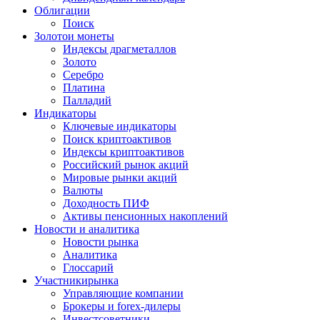
Облигации
Поиск
Золото
и монеты
Индексы драгметаллов
Золото
Серебро
Платина
Палладий
Индикаторы
Ключевые индикаторы
Поиск криптоактивов
Индексы криптоактивов
Российский рынок акций
Мировые рынки акций
Валюты
Доходность ПИФ
Активы пенсионных накоплений
Новости и аналитика
Новости рынка
Аналитика
Глоссарий
Участники
рынка
Управляющие компании
Брокеры и forex-дилеры
Инвестсоветники