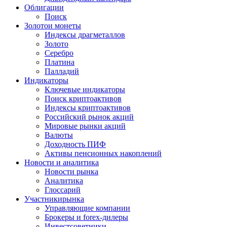
Облигации
Поиск
Золото
и монеты
Индексы драгметаллов
Золото
Серебро
Платина
Палладий
Индикаторы
Ключевые индикаторы
Поиск криптоактивов
Индексы криптоактивов
Российский рынок акций
Мировые рынки акций
Валюты
Доходность ПИФ
Активы пенсионных накоплений
Новости и аналитика
Новости рынка
Аналитика
Глоссарий
Участники
рынка
Управляющие компании
Брокеры и forex-дилеры
Инвестсоветники