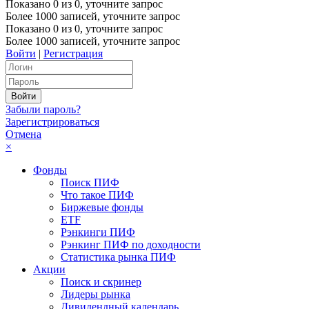
Показано
0
из
0
, уточните запрос
Более 1000 записей, уточните запрос
Показано
0
из
0
, уточните запрос
Более 1000 записей, уточните запрос
Войти
|
Регистрация
Забыли пароль?
Зарегистрироваться
Отмена
×
Фонды
Поиск ПИФ
Что такое ПИФ
Биржевые фонды
ETF
Рэнкинги ПИФ
Рэнкинг ПИФ по доходности
Статистика рынка ПИФ
Акции
Поиск и скринер
Лидеры рынка
Дивидендный календарь