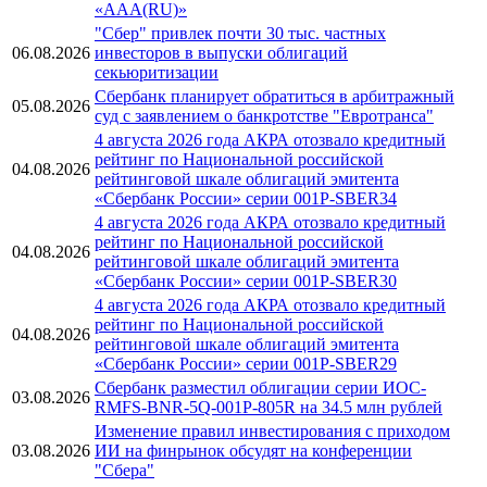
«AAA(RU)»
"Сбер" привлек почти 30 тыс. частных
06.08.2026
инвесторов в выпуски облигаций
секьюритизации
Сбербанк планирует обратиться в арбитражный
05.08.2026
суд с заявлением о банкротстве "Евротранса"
4 августа 2026 года АКРА отозвало кредитный
рейтинг по Национальной российской
04.08.2026
рейтинговой шкале облигаций эмитента
«Сбербанк России» серии 001Р-SBER34
4 августа 2026 года АКРА отозвало кредитный
рейтинг по Национальной российской
04.08.2026
рейтинговой шкале облигаций эмитента
«Сбербанк России» серии 001Р-SBER30
4 августа 2026 года АКРА отозвало кредитный
рейтинг по Национальной российской
04.08.2026
рейтинговой шкале облигаций эмитента
«Сбербанк России» серии 001Р-SBER29
Сбербанк разместил облигации серии ИОС-
03.08.2026
RMFS-BNR-5Q-001Р-805R на 34.5 млн рублей
Изменение правил инвестирования с приходом
03.08.2026
ИИ на финрынок обсудят на конференции
"Сбера"