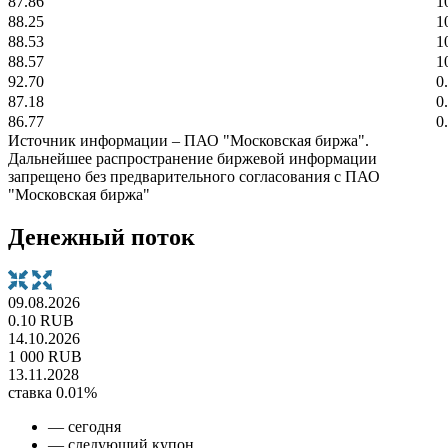
87.86
1
88.25
1
88.53
1
88.57
1
92.70
0
87.18
0
86.77
0
Источник информации – ПАО "Московская биржа".
Дальнейшее распространение биржевой информации
запрещено без предварительного согласования с ПАО
"Московская биржа"
Денежный поток
09.08.2026
0.10 RUB
14.10.2026
1 000 RUB
13.11.2028
ставка 0.01%
— сегодня
— следующий купон