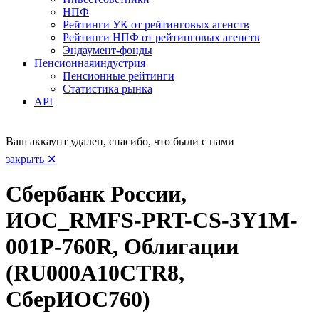
НПФ
Рейтинги УК от рейтинговых агенств
Рейтинги НПФ от рейтинговых агенств
Эндаумент-фонды
Пенсионная
индустрия
Пенсионные рейтинги
Статистика рынка
API
Ваш аккаунт удален, спасибо, что были с нами
закрыть ✕
Сбербанк России,
ИОС_RMFS-PRT-CS-3Y1M-
001Р-760R, Облигации
(RU000A10CTR8,
СберИОС760)