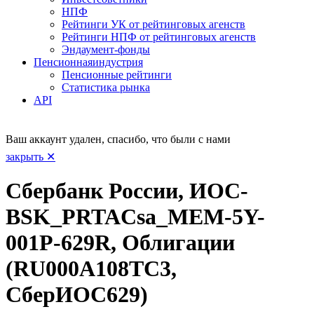
НПФ
Рейтинги УК от рейтинговых агенств
Рейтинги НПФ от рейтинговых агенств
Эндаумент-фонды
Пенсионная
индустрия
Пенсионные рейтинги
Статистика рынка
API
Ваш аккаунт удален, спасибо, что были с нами
закрыть ✕
Сбербанк России, ИОС-
BSK_PRTACsa_MEM-5Y-
001Р-629R, Облигации
(RU000A108TC3,
СберИОС629)