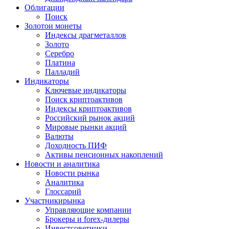
Облигации
Поиск
Золото
и монеты
Индексы драгметаллов
Золото
Серебро
Платина
Палладий
Индикаторы
Ключевые индикаторы
Поиск криптоактивов
Индексы криптоактивов
Российский рынок акций
Мировые рынки акций
Валюты
Доходность ПИФ
Активы пенсионных накоплений
Новости и аналитика
Новости рынка
Аналитика
Глоссарий
Участники
рынка
Управляющие компании
Брокеры и forex-дилеры
Инвестсоветники