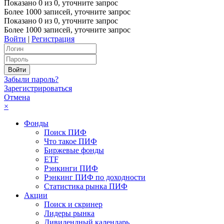
Показано
0
из
0
, уточните запрос
Более 1000 записей, уточните запрос
Показано
0
из
0
, уточните запрос
Более 1000 записей, уточните запрос
Войти
|
Регистрация
Забыли пароль?
Зарегистрироваться
Отмена
×
Фонды
Поиск ПИФ
Что такое ПИФ
Биржевые фонды
ETF
Рэнкинги ПИФ
Рэнкинг ПИФ по доходности
Статистика рынка ПИФ
Акции
Поиск и скринер
Лидеры рынка
Дивидендный календарь