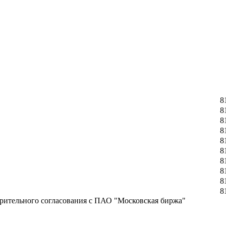
8
8
8
8
8
8
8
8
8
8
рительного согласования с ПАО "Московская биржа"