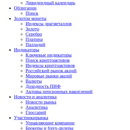
Дивидендный календарь
Облигации
Поиск
Золото
и монеты
Индексы драгметаллов
Золото
Серебро
Платина
Палладий
Индикаторы
Ключевые индикаторы
Поиск криптоактивов
Индексы криптоактивов
Российский рынок акций
Мировые рынки акций
Валюты
Доходность ПИФ
Активы пенсионных накоплений
Новости и аналитика
Новости рынка
Аналитика
Глоссарий
Участники
рынка
Управляющие компании
Брокеры и forex-дилеры