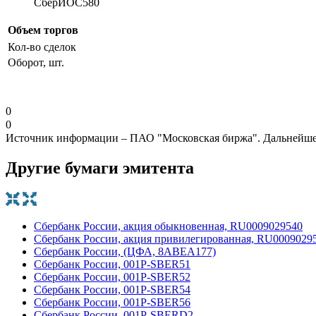
СберИОС580
Объем торгов
Кол-во сделок
Оборот, шт.
0
0
Источник информации – ПАО "Московская биржа". Дальнейшее
Другие бумаги эмитента
Сбербанк России, акция обыкновенная, RU0009029540
Сбербанк России, акция привилегированная, RU0009029
Сбербанк России, (ЦФА, 8ABEA177)
Сбербанк России, 001Р-SBER51
Сбербанк России, 001Р-SBER52
Сбербанк России, 001Р-SBER54
Сбербанк России, 001Р-SBER56
Сбербанк России, 001Р-SBERD2