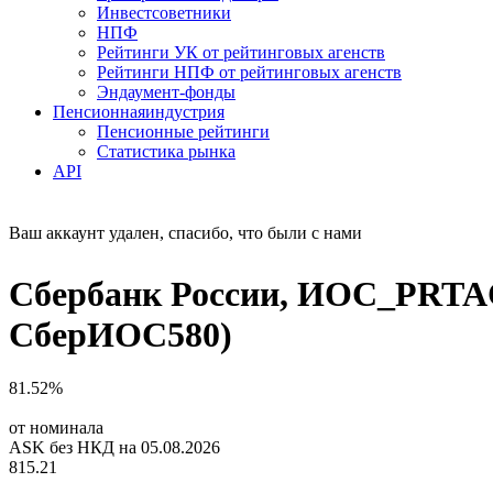
Инвестсоветники
НПФ
Рейтинги УК от рейтинговых агенств
Рейтинги НПФ от рейтинговых агенств
Эндаумент-фонды
Пенсионная
индустрия
Пенсионные рейтинги
Статистика рынка
API
Ваш аккаунт удален, спасибо, что были с нами
Сбербанк России, ИОС_PRTA
СберИОС580)
81.52%
от номинала
ASK без НКД на 05.08.2026
815.21