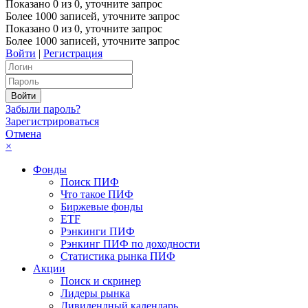
Показано
0
из
0
, уточните запрос
Более 1000 записей, уточните запрос
Показано
0
из
0
, уточните запрос
Более 1000 записей, уточните запрос
Войти
|
Регистрация
Забыли пароль?
Зарегистрироваться
Отмена
×
Фонды
Поиск ПИФ
Что такое ПИФ
Биржевые фонды
ETF
Рэнкинги ПИФ
Рэнкинг ПИФ по доходности
Статистика рынка ПИФ
Акции
Поиск и скринер
Лидеры рынка
Дивидендный календарь