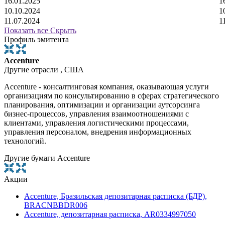
16.01.2025
1
10.10.2024
1
11.07.2024
1
Показать все
Скрыть
Профиль эмитента
Accenture
Другие отрасли , США
Aсcenture - консалтинговая компания, оказывающая услуги
организациям по консультированию в сферах стратегического
планирования, оптимизации и организации аутсорсинга
бизнес-процессов, управления взаимоотношениями с
клиентами, управления логистическими процессами,
управления персоналом, внедрения информационных
технологий.
Другие бумаги Accenture
Акции
Accenture, Бразильская депозитарная расписка (БДР),
BRACNBBDR006
Accenture, депозитарная расписка, AR0334997050