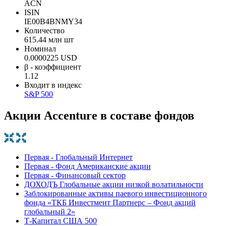
ACN
ISIN
IE00B4BNMY34
Количество
615.44 млн шт
Номинал
0.0000225 USD
β - коэффициент
1.12
Входит в индекс
S&P 500
Акции Accenture в составе фондов
Первая - Глобальный Интернет
Первая - Фонд Американские акции
Первая - Финансовый сектор
ДОХОДЪ Глобальные акции низкой волатильности
Заблокированные активы паевого инвестиционного
фонда «ТКБ Инвестмент Партнерс – Фонд акций
глобальный 2»
Т-Капитал США 500