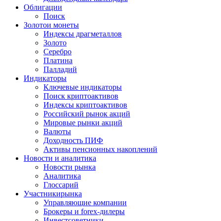
Облигации
Поиск
Золото
и монеты
Индексы драгметаллов
Золото
Серебро
Платина
Палладий
Индикаторы
Ключевые индикаторы
Поиск криптоактивов
Индексы криптоактивов
Российский рынок акций
Мировые рынки акций
Валюты
Доходность ПИФ
Активы пенсионных накоплений
Новости и аналитика
Новости рынка
Аналитика
Глоссарий
Участники
рынка
Управляющие компании
Брокеры и forex-дилеры
Инвестсоветники