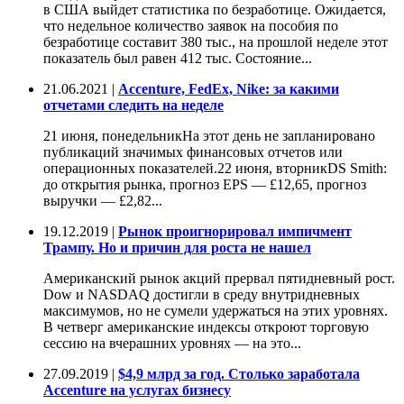
в США выйдет статистика по безработице. Ожидается,
что недельное количество заявок на пособия по
безработице составит 380 тыс., на прошлой неделе этот
показатель был равен 412 тыс. Состояние...
21.06.2021 |
Accenture, FedEx, Nike: за какими
отчетами следить на неделе
21 июня, понедельникНа этот день не запланировано
публикаций значимых финансовых отчетов или
операционных показателей.22 июня, вторникDS Smith:
до открытия рынка, прогноз EPS — £12,65, прогноз
выручки — £2,82...
19.12.2019 |
Рынок проигнорировал импичмент
Трампу. Но и причин для роста не нашел
Американский рынок акций прервал пятидневный рост.
Dow и NASDAQ достигли в среду внутридневных
максимумов, но не сумели удержаться на этих уровнях.
В четверг американские индексы откроют торговую
сессию на вчерашних уровнях — на это...
27.09.2019 |
$4,9 млрд за год. Столько заработала
Accenture на услугах бизнесу