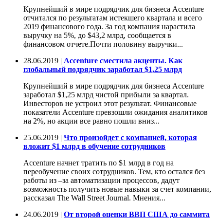
Крупнейший в мире подрядчик для бизнеса Accenture
отчитался по результатам истекшего квартала и всего
2019 финансового года. За год компания нарастила
выручку на 5%, до $43,2 млрд, сообщается в
финансовом отчете.Почти половину выручки...
28.06.2019 |
Accenture сместила акценты. Как
глобальный подрядчик заработал $1,25 млрд
Крупнейший в мире подрядчик для бизнеса Accenture
заработал $1,25 млрд чистой прибыли за квартал.
Инвесторов не устроил этот результат. Финансовые
показатели Accenture превзошли ожидания аналитиков
на 2%, но акции все равно пошли вниз...
25.06.2019 |
Что произойдет с компанией, которая
вложит $1 млрд в обучение сотрудников
Accenture начнет тратить по $1 млрд в год на
переобучение своих сотрудников. Тем, кто остался без
работы из –за автоматизации процессов, дадут
возможность получить новые навыки за счет компании,
рассказал The Wall Street Journal. Мнения...
24.06.2019 |
От второй оценки ВВП США до саммита