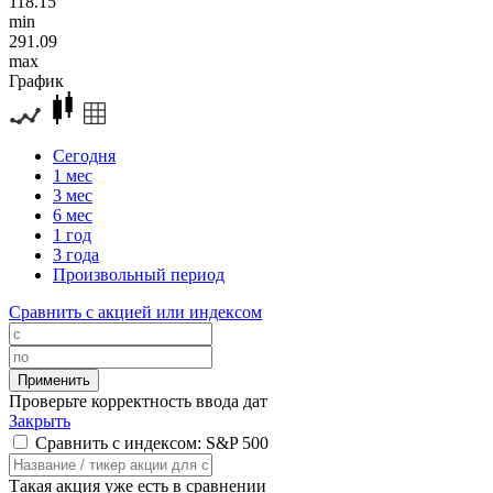
118.15
min
291.09
max
График
Сегодня
1 мес
3 мес
6 мес
1 год
3 года
Произвольный период
Сравнить с акцией или индексом
Проверьте корректность ввода дат
Закрыть
Сравнить с индексом: S&P 500
Такая акция уже есть в сравнении