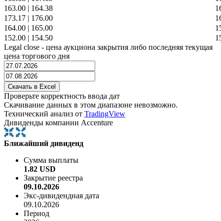
163.00
|
164.38
1
173.17
|
176.00
1
164.00
|
165.00
1
152.00
|
154.50
1
Legal close - цена аукциона закрытия либо последняя текущая
цена торгового дня
Проверьте корректность ввода дат
Скачивание данных в этом диапазоне невозможно.
Технический анализ от
TradingView
Дивиденды компании Accenture
Ближайший дивиденд
Сумма выплаты
1.82 USD
Закрытие реестра
09.10.2026
Экс-дивидендная дата
09.10.2026
Период