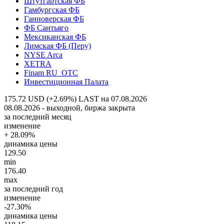
Штутгартская ФБ
Гамбургская ФБ
Ганноверская ФБ
ФБ Сантьяго
Мексиканская ФБ
Лимская ФБ (Перу)
NYSE Arca
XETRA
Finam RU_OTC
Инвестиционная Палата
175.72 USD (+2.69%)
LAST на 07.08.2026
08.08.2026 - выходной, биржа закрыта
за последний месяц
изменение
+ 28.09%
динамика цены
129.50
min
176.40
max
за последний год
изменение
-27.30%
динамика цены