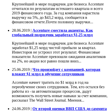
Крупнейший в мире подрядчик для бизнеса Accenture
отчитался по результатам истекшего квартала и всего
2019 финансового года. За год компания нарастила
выручку на 5%, до $43,2 млрд, сообщается в
финансовом отчете.Почти половину выручки...
28.06.2019 |
Accenture сместила акценты. Как
глобальный подрядчик заработал $1,25 млрд
Крупнейший в мире подрядчик для бизнеса Accenture
заработал $1,25 млрд чистой прибыли за квартал.
Инвесторов не устроил этот результат. Финансовые
показатели Accenture превзошли ожидания аналитиков
на 2%, но акции все равно пошли вниз...
25.06.2019 |
Что произойдет с компанией, которая
вложит $1 млрд в обучение сотрудников
Accenture начнет тратить по $1 млрд в год на
переобучение своих сотрудников. Тем, кто остался без
работы из –за автоматизации процессов, дадут
возможность получить новые навыки за счет компании,
рассказал The Wall Street Journal. Мнения...
24.06.2019 |
От второй оценки ВВП США до саммита