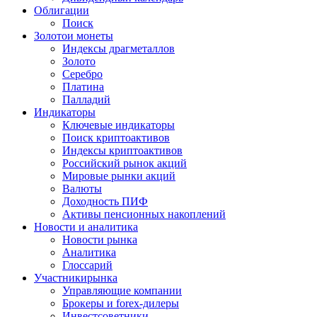
Облигации
Поиск
Золото
и монеты
Индексы драгметаллов
Золото
Серебро
Платина
Палладий
Индикаторы
Ключевые индикаторы
Поиск криптоактивов
Индексы криптоактивов
Российский рынок акций
Мировые рынки акций
Валюты
Доходность ПИФ
Активы пенсионных накоплений
Новости и аналитика
Новости рынка
Аналитика
Глоссарий
Участники
рынка
Управляющие компании
Брокеры и forex-дилеры
Инвестсоветники