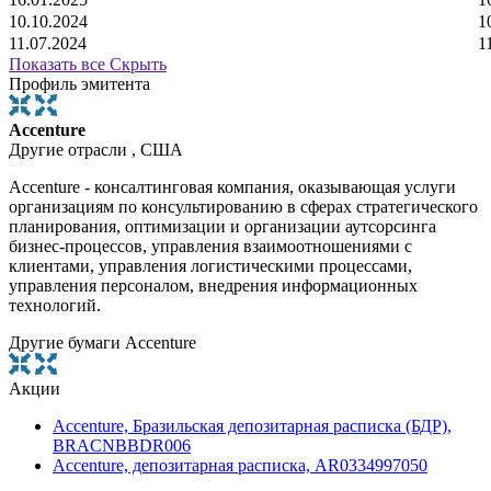
10.10.2024
1
11.07.2024
1
Показать все
Скрыть
Профиль эмитента
Accenture
Другие отрасли , США
Aсcenture - консалтинговая компания, оказывающая услуги
организациям по консультированию в сферах стратегического
планирования, оптимизации и организации аутсорсинга
бизнес-процессов, управления взаимоотношениями с
клиентами, управления логистическими процессами,
управления персоналом, внедрения информационных
технологий.
Другие бумаги Accenture
Акции
Accenture, Бразильская депозитарная расписка (БДР),
BRACNBBDR006
Accenture, депозитарная расписка, AR0334997050