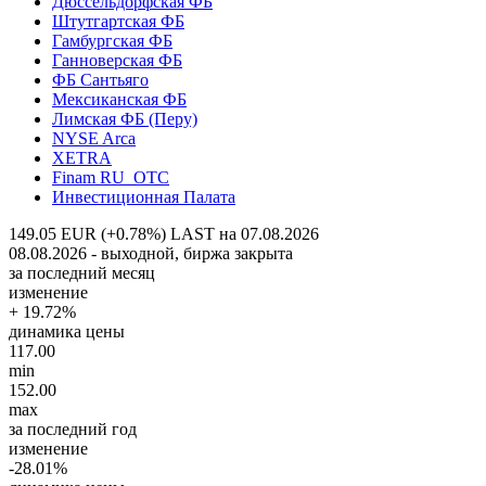
Дюссельдорфская ФБ
Штутгартская ФБ
Гамбургская ФБ
Ганноверская ФБ
ФБ Сантьяго
Мексиканская ФБ
Лимская ФБ (Перу)
NYSE Arca
XETRA
Finam RU_OTC
Инвестиционная Палата
149.05 EUR (+0.78%)
LAST на 07.08.2026
08.08.2026 - выходной, биржа закрыта
за последний месяц
изменение
+ 19.72%
динамика цены
117.00
min
152.00
max
за последний год
изменение
-28.01%