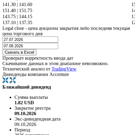
141.30
|
141.60
1
151.40
|
151.75
1
143.75
|
144.15
1
137.10
|
137.35
1
Legal close - цена аукциона закрытия либо последняя текущая
цена торгового дня
Проверьте корректность ввода дат
Скачивание данных в этом диапазоне невозможно.
Технический анализ от
TradingView
Дивиденды компании Accenture
Ближайший дивиденд
Сумма выплаты
1.82 USD
Закрытие реестра
09.10.2026
Экс-дивидендная дата
09.10.2026
Период