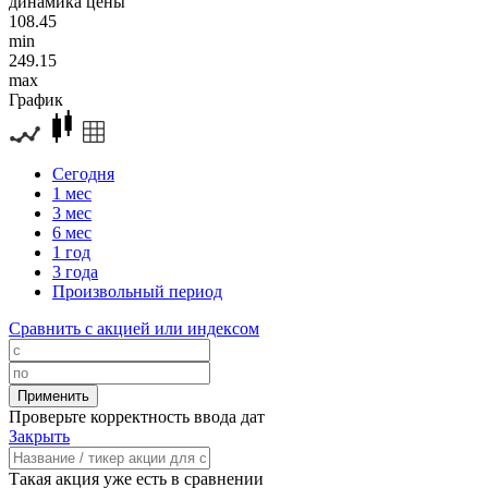
динамика цены
108.45
min
249.15
max
График
Сегодня
1 мес
3 мес
6 мес
1 год
3 года
Произвольный период
Сравнить с акцией или индексом
Проверьте корректность ввода дат
Закрыть
Такая акция уже есть в сравнении