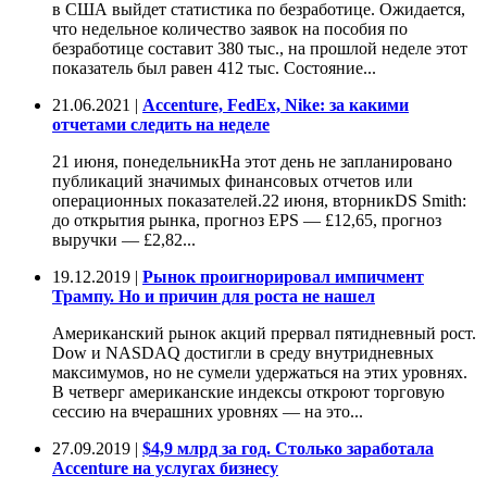
в США выйдет статистика по безработице. Ожидается,
что недельное количество заявок на пособия по
безработице составит 380 тыс., на прошлой неделе этот
показатель был равен 412 тыс. Состояние...
21.06.2021 |
Accenture, FedEx, Nike: за какими
отчетами следить на неделе
21 июня, понедельникНа этот день не запланировано
публикаций значимых финансовых отчетов или
операционных показателей.22 июня, вторникDS Smith:
до открытия рынка, прогноз EPS — £12,65, прогноз
выручки — £2,82...
19.12.2019 |
Рынок проигнорировал импичмент
Трампу. Но и причин для роста не нашел
Американский рынок акций прервал пятидневный рост.
Dow и NASDAQ достигли в среду внутридневных
максимумов, но не сумели удержаться на этих уровнях.
В четверг американские индексы откроют торговую
сессию на вчерашних уровнях — на это...
27.09.2019 |
$4,9 млрд за год. Столько заработала
Accenture на услугах бизнесу