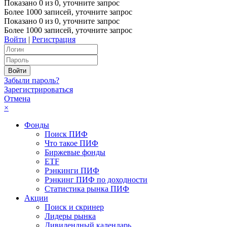
Показано
0
из
0
, уточните запрос
Более 1000 записей, уточните запрос
Показано
0
из
0
, уточните запрос
Более 1000 записей, уточните запрос
Войти
|
Регистрация
Забыли пароль?
Зарегистрироваться
Отмена
×
Фонды
Поиск ПИФ
Что такое ПИФ
Биржевые фонды
ETF
Рэнкинги ПИФ
Рэнкинг ПИФ по доходности
Статистика рынка ПИФ
Акции
Поиск и скринер
Лидеры рынка
Дивидендный календарь