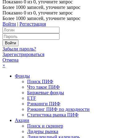
Показано
0
из
0
, уточните запрос
Более 1000 записей, уточните запрос
Показано
0
из
0
, уточните запрос
Более 1000 записей, уточните запрос
Войти
|
Регистрация
Забыли пароль?
Зарегистрироваться
Отмена
×
Фонды
Поиск ПИФ
Что такое ПИФ
Биржевые фонды
ETF
Рэнкинги ПИФ
Рэнкинг ПИФ по доходности
Статистика рынка ПИФ
Акции
Поиск и скринер
Лидеры рынка
Дивидендный календарь