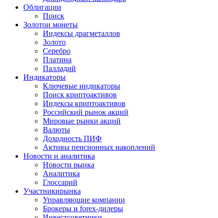
Облигации
Поиск
Золото
и монеты
Индексы драгметаллов
Золото
Серебро
Платина
Палладий
Индикаторы
Ключевые индикаторы
Поиск криптоактивов
Индексы криптоактивов
Российский рынок акций
Мировые рынки акций
Валюты
Доходность ПИФ
Активы пенсионных накоплений
Новости и аналитика
Новости рынка
Аналитика
Глоссарий
Участники
рынка
Управляющие компании
Брокеры и forex-дилеры
Инвестсоветники