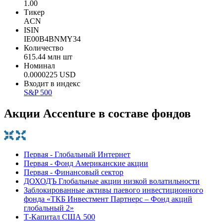
1.00
Тикер
ACN
ISIN
IE00B4BNMY34
Количество
615.44 млн шт
Номинал
0.0000225 USD
Входит в индекс
S&P 500
Акции Accenture в составе фондов
Первая - Глобальный Интернет
Первая - Фонд Американские акции
Первая - Финансовый сектор
ДОХОДЪ Глобальные акции низкой волатильности
Заблокированные активы паевого инвестиционного
фонда «ТКБ Инвестмент Партнерс – Фонд акций
глобальный 2»
Т-Капитал США 500