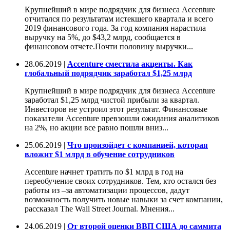
Крупнейший в мире подрядчик для бизнеса Accenture
отчитался по результатам истекшего квартала и всего
2019 финансового года. За год компания нарастила
выручку на 5%, до $43,2 млрд, сообщается в
финансовом отчете.Почти половину выручки...
28.06.2019 |
Accenture сместила акценты. Как
глобальный подрядчик заработал $1,25 млрд
Крупнейший в мире подрядчик для бизнеса Accenture
заработал $1,25 млрд чистой прибыли за квартал.
Инвесторов не устроил этот результат. Финансовые
показатели Accenture превзошли ожидания аналитиков
на 2%, но акции все равно пошли вниз...
25.06.2019 |
Что произойдет с компанией, которая
вложит $1 млрд в обучение сотрудников
Accenture начнет тратить по $1 млрд в год на
переобучение своих сотрудников. Тем, кто остался без
работы из –за автоматизации процессов, дадут
возможность получить новые навыки за счет компании,
рассказал The Wall Street Journal. Мнения...
24.06.2019 |
От второй оценки ВВП США до саммита