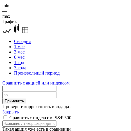
—
min
—
max
График
Сегодня
1 мес
3 мес
6 мес
1 год
3 года
Произвольный период
Сравнить с акцией или индексом
Проверьте корректность ввода дат
Закрыть
Сравнить с индексом: S&P 500
Такая акция уже есть в сравнении