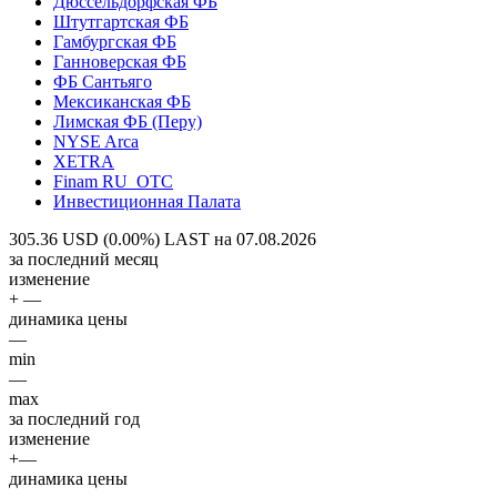
Дюссельдорфская ФБ
Штутгартская ФБ
Гамбургская ФБ
Ганноверская ФБ
ФБ Сантьяго
Мексиканская ФБ
Лимская ФБ (Перу)
NYSE Arca
XETRA
Finam RU_OTC
Инвестиционная Палата
305.36 USD (0.00%)
LAST на 07.08.2026
за последний месяц
изменение
+ —
динамика цены
—
min
—
max
за последний год
изменение
+—
динамика цены