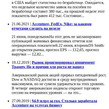
в США выйдет статистика по безработице. Ожидается,
что недельное количество заявок на пособия по
безработице составит 380 тыс., на прошлой неделе этот
показатель был равен 412 тыс. Состояние...
21.06.2021 |
Accenture, FedEx, Nike: за какими
отчетами следить на неделе
21 июня, понедельникНа этот день не запланировано
публикаций значимых финансовых отчетов или
операционных показателей.22 июня, вторникDS Smith:
до открытия рынка, прогноз EPS — £12,65, прогноз
выручки — £2,82...
19.12.2019 |
Рынок проигнорировал импичмент
Трампу. Но и причин для роста не нашел
Американский рынок акций прервал пятидневный рост.
Dow и NASDAQ достигли в среду внутридневных
максимумов, но не сумели удержаться на этих уровнях.
В четверг американские индексы откроют торговую
сессию на вчерашних уровнях — на это...
27.09.2019 |
$4,9 млрд за год. Столько заработала
Accenture на услугах бизнесу