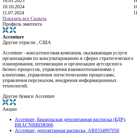
16.01.2025
1
10.10.2024
1
11.07.2024
1
Показать все
Скрыть
Профиль эмитента
Accenture
Другие отрасли , США
Aсcenture - консалтинговая компания, оказывающая услуги
организациям по консультированию в сферах стратегического
планирования, оптимизации и организации аутсорсинга
бизнес-процессов, управления взаимоотношениями с
клиентами, управления логистическими процессами,
управления персоналом, внедрения информационных
технологий.
Другие бумаги Accenture
Акции
Accenture, Бразильская депозитарная расписка (БДР),
BRACNBBDR006
Accenture, депозитарная расписка, AR0334997050