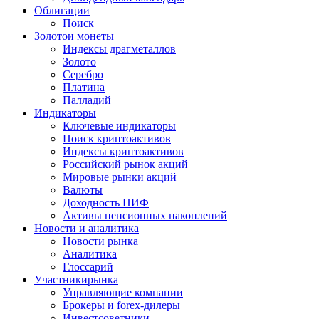
Облигации
Поиск
Золото
и монеты
Индексы драгметаллов
Золото
Серебро
Платина
Палладий
Индикаторы
Ключевые индикаторы
Поиск криптоактивов
Индексы криптоактивов
Российский рынок акций
Мировые рынки акций
Валюты
Доходность ПИФ
Активы пенсионных накоплений
Новости и аналитика
Новости рынка
Аналитика
Глоссарий
Участники
рынка
Управляющие компании
Брокеры и forex-дилеры
Инвестсоветники