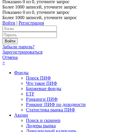
Показано
0
из
0
, уточните запрос
Более 1000 записей, уточните запрос
Показано
0
из
0
, уточните запрос
Более 1000 записей, уточните запрос
Войти
|
Регистрация
Забыли пароль?
Зарегистрироваться
Отмена
×
Фонды
Поиск ПИФ
Что такое ПИФ
Биржевые фонды
ETF
Рэнкинги ПИФ
Рэнкинг ПИФ по доходности
Статистика рынка ПИФ
Акции
Поиск и скринер
Лидеры рынка
Дивидендный календарь