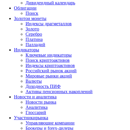
Дивидендный календарь
Облигации
Поиск
Золото
и монеты
Индексы драгметаллов
Золото
Серебро
Платина
Палладий
Индикаторы
Ключевые индикаторы
Поиск криптоактивов
Индексы криптоактивов
Российский рынок акций
Мировые рынки акций
Валюты
Доходность ПИФ
Активы пенсионных накоплений
Новости и аналитика
Новости рынка
Аналитика
Глоссарий
Участники
рынка
Управляющие компании
Брокеры и forex-дилеры