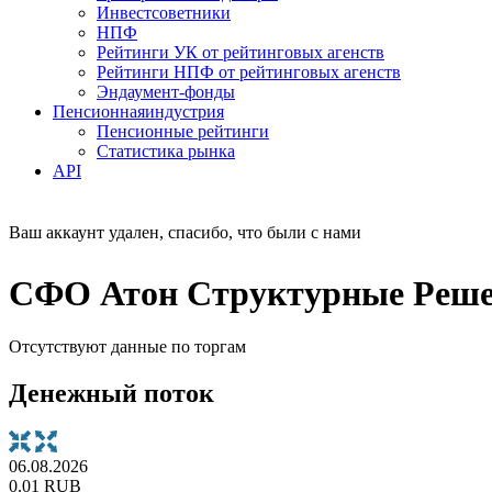
Инвестсоветники
НПФ
Рейтинги УК от рейтинговых агенств
Рейтинги НПФ от рейтинговых агенств
Эндаумент-фонды
Пенсионная
индустрия
Пенсионные рейтинги
Статистика рынка
API
Ваш аккаунт удален, спасибо, что были с нами
СФО Атон Структурные Решен
Отсутствуют данные по торгам
Денежный поток
06.08.2026
0.01 RUB