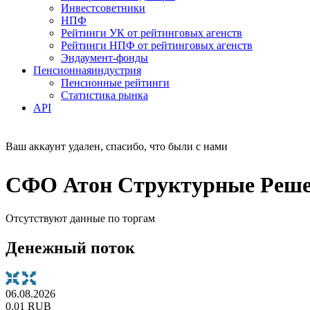
Инвестсоветники
НПФ
Рейтинги УК от рейтинговых агенств
Рейтинги НПФ от рейтинговых агенств
Эндаумент-фонды
Пенсионная
индустрия
Пенсионные рейтинги
Статистика рынка
API
Ваш аккаунт удален, спасибо, что были с нами
СФО Атон Структурные Решен
Отсутствуют данные по торгам
Денежный поток
06.08.2026
0.01 RUB