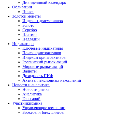
Дивидендный календарь
Облигации
Поиск
Золото
и монеты
Индексы драгметаллов
Золото
Серебро
Платина
Палладий
Индикаторы
Ключевые индикаторы
Поиск криптоактивов
Индексы криптоактивов
Российский рынок акций
Мировые рынки акций
Валюты
Доходность ПИФ
Активы пенсионных накоплений
Новости и аналитика
Новости рынка
Аналитика
Глоссарий
Участники
рынка
Управляющие компании
Брокеры и forex-дилеры