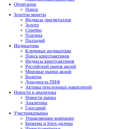
Облигации
Поиск
Золото
и монеты
Индексы драгметаллов
Золото
Серебро
Платина
Палладий
Индикаторы
Ключевые индикаторы
Поиск криптоактивов
Индексы криптоактивов
Российский рынок акций
Мировые рынки акций
Валюты
Доходность ПИФ
Активы пенсионных накоплений
Новости и аналитика
Новости рынка
Аналитика
Глоссарий
Участники
рынка
Управляющие компании
Брокеры и forex-дилеры
Инвестсоветники