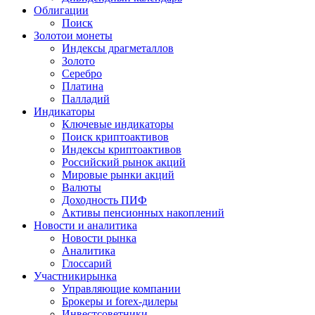
Облигации
Поиск
Золото
и монеты
Индексы драгметаллов
Золото
Серебро
Платина
Палладий
Индикаторы
Ключевые индикаторы
Поиск криптоактивов
Индексы криптоактивов
Российский рынок акций
Мировые рынки акций
Валюты
Доходность ПИФ
Активы пенсионных накоплений
Новости и аналитика
Новости рынка
Аналитика
Глоссарий
Участники
рынка
Управляющие компании
Брокеры и forex-дилеры
Инвестсоветники