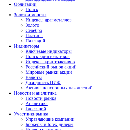
Облигации
Поиск
Золото
и монеты
Индексы драгметаллов
Золото
Серебро
Платина
Палладий
Индикаторы
Ключевые индикаторы
Поиск криптоактивов
Индексы криптоактивов
Российский рынок акций
Мировые рынки акций
Валюты
Доходность ПИФ
Активы пенсионных накоплений
Новости и аналитика
Новости рынка
Аналитика
Глоссарий
Участники
рынка
Управляющие компании
Брокеры и forex-дилеры
Инвестсоветники