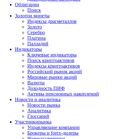
Облигации
Поиск
Золото
и монеты
Индексы драгметаллов
Золото
Серебро
Платина
Палладий
Индикаторы
Ключевые индикаторы
Поиск криптоактивов
Индексы криптоактивов
Российский рынок акций
Мировые рынки акций
Валюты
Доходность ПИФ
Активы пенсионных накоплений
Новости и аналитика
Новости рынка
Аналитика
Глоссарий
Участники
рынка
Управляющие компании
Брокеры и forex-дилеры
Инвестсоветники