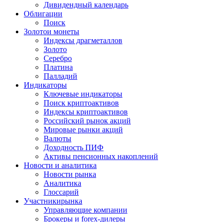
Дивидендный календарь
Облигации
Поиск
Золото
и монеты
Индексы драгметаллов
Золото
Серебро
Платина
Палладий
Индикаторы
Ключевые индикаторы
Поиск криптоактивов
Индексы криптоактивов
Российский рынок акций
Мировые рынки акций
Валюты
Доходность ПИФ
Активы пенсионных накоплений
Новости и аналитика
Новости рынка
Аналитика
Глоссарий
Участники
рынка
Управляющие компании
Брокеры и forex-дилеры