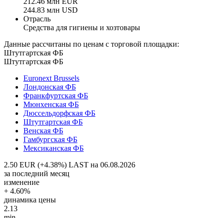
212.46 млн EUR
244.83 млн USD
Отрасль
Средства для гигиены и хозтовары
Данные рассчитаны по ценам с торговой площадки:
Штутгартская ФБ
Штутгартская ФБ
Euronext Brussels
Лондонская ФБ
Франкфуртская ФБ
Мюнхенская ФБ
Дюссельдорфская ФБ
Штутгартская ФБ
Венская ФБ
Гамбургская ФБ
Мексиканская ФБ
2.50 EUR (+4.38%)
LAST на 06.08.2026
за последний месяц
изменение
+ 4.60%
динамика цены
2.13
min