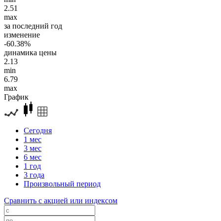
2.51
max
за последний год
изменение
-60.38%
динамика цены
2.13
min
6.79
max
График
Сегодня
1 мес
3 мес
6 мес
1 год
3 года
Произвольный период
Сравнить с акцией или индексом