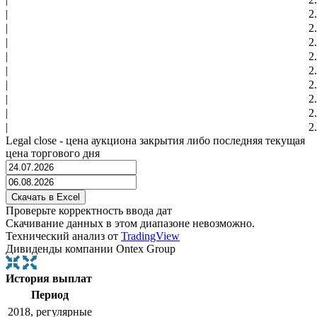
|
2
|
2
|
2
|
2
|
2
|
2
|
2
|
2
|
2
Legal close - цена аукциона закрытия либо последняя текущая
цена торгового дня
Проверьте корректность ввода дат
Скачивание данных в этом диапазоне невозможно.
Технический анализ от
TradingView
Дивиденды компании Ontex Group
История выплат
Период
2018, регулярные