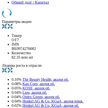
Общий долг / Капитал
Параметры акции
Тикер
OT7
ISIN
BE0974276082
Количество
82.35 млн шт
Лидеры роста в отрасли
0.10%
The Beauty Health, акция об.
0.08%
Kao Corp, акция об.
0.05%
KOSE, акция об.
0.04%
Lion, акция об.
0.04%
Ontex Group, акция об.
0.04%
Henkel AG & Co. KGaA, акция прив.
0.02%
Henkel AG & Co. KGaA, акция об.