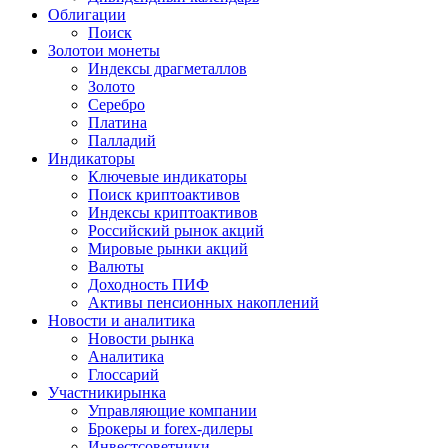
Облигации
Поиск
Золото
и монеты
Индексы драгметаллов
Золото
Серебро
Платина
Палладий
Индикаторы
Ключевые индикаторы
Поиск криптоактивов
Индексы криптоактивов
Российский рынок акций
Мировые рынки акций
Валюты
Доходность ПИФ
Активы пенсионных накоплений
Новости и аналитика
Новости рынка
Аналитика
Глоссарий
Участники
рынка
Управляющие компании
Брокеры и forex-дилеры
Инвестсоветники