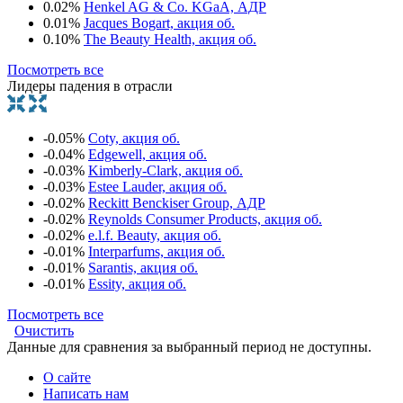
0.02%
Henkel AG & Co. KGaA, АДР
0.01%
Jacques Bogart, акция об.
0.10%
The Beauty Health, акция об.
Посмотреть все
Лидеры падения в отрасли
-0.05%
Coty, акция об.
-0.04%
Edgewell, акция об.
-0.03%
Kimberly-Clark, акция об.
-0.03%
Estee Lauder, акция об.
-0.02%
Reckitt Benckiser Group, АДР
-0.02%
Reynolds Consumer Products, акция об.
-0.02%
e.l.f. Beauty, акция об.
-0.01%
Interparfums, акция об.
-0.01%
Sarantis, акция об.
-0.01%
Essity, акция об.
Посмотреть все
Очистить
Данные для сравнения за выбранный период не доступны.
О сайте
Написать нам