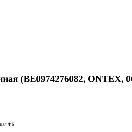
енная (BE0974276082, ONTEX,
ская ФБ