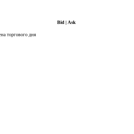
Bid
|
Ask
ена торгового дня