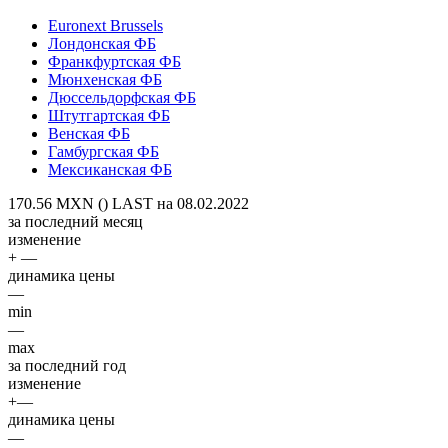
Euronext Brussels
Лондонская ФБ
Франкфуртская ФБ
Мюнхенская ФБ
Дюссельдорфская ФБ
Штутгартская ФБ
Венская ФБ
Гамбургская ФБ
Мексиканская ФБ
170.56 MXN ()
LAST на 08.02.2022
за последний месяц
изменение
+ —
динамика цены
—
min
—
max
за последний год
изменение
+—
динамика цены
—