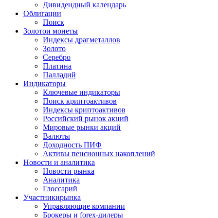
Дивидендный календарь
Облигации
Поиск
Золото
и монеты
Индексы драгметаллов
Золото
Серебро
Платина
Палладий
Индикаторы
Ключевые индикаторы
Поиск криптоактивов
Индексы криптоактивов
Российский рынок акций
Мировые рынки акций
Валюты
Доходность ПИФ
Активы пенсионных накоплений
Новости и аналитика
Новости рынка
Аналитика
Глоссарий
Участники
рынка
Управляющие компании
Брокеры и forex-дилеры