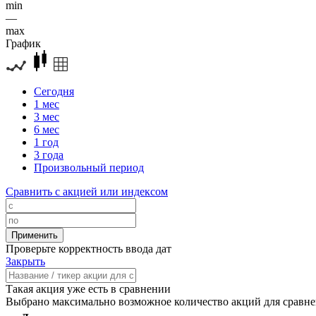
min
—
max
График
Сегодня
1 мес
3 мес
6 мес
1 год
3 года
Произвольный период
Сравнить с акцией или индексом
Проверьте корректность ввода дат
Закрыть
Такая акция уже есть в сравнении
Выбрано максимально возможное количество акций для сравн