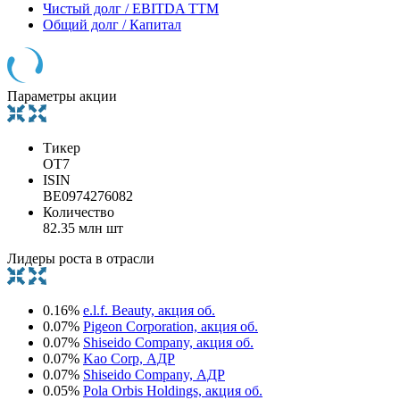
Чистый долг / EBITDA TTM
Общий долг / Капитал
Параметры акции
Тикер
OT7
ISIN
BE0974276082
Количество
82.35 млн шт
Лидеры роста в отрасли
0.16%
e.l.f. Beauty, акция об.
0.07%
Pigeon Corporation, акция об.
0.07%
Shiseido Company, акция об.
0.07%
Kao Corp, АДР
0.07%
Shiseido Company, АДР
0.05%
Pola Orbis Holdings, акция об.