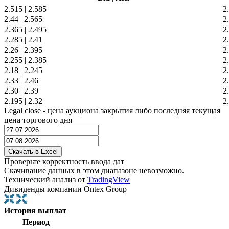
2.515
|
2.585
2
2.44
|
2.565
2
2.365
|
2.495
2
2.285
|
2.41
2
2.26
|
2.395
2
2.255
|
2.385
2
2.18
|
2.245
2
2.33
|
2.46
2
2.30
|
2.39
2
2.195
|
2.32
2
Legal close - цена аукциона закрытия либо последняя текущая
цена торгового дня
Проверьте корректность ввода дат
Скачивание данных в этом диапазоне невозможно.
Технический анализ от
TradingView
Дивиденды компании Ontex Group
История выплат
Период