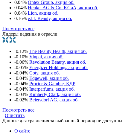
0.04%
Ontex Group, акция об.
0.04%
Henkel AG & Co. KGaA, акция об.
0.04%
Lion, акция об.
0.16%
e.l.f. Beauty, акция об.
Посмотреть все
Лидеры падения в отрасли
-0.12%
The Beauty Health, акция об.
-0.10%
Vinpai, акция об.
-0.06%
Revolution Beauty, акция об.
-0.05%
Energizer Holdings, акция об.
-0.04%
Coty, акция об.
-0.04%
Edgewell, акция об.
-0.04%
Procter & Gamble, КДР
-0.04%
Interparfums, акция об.
-0.03%
Kimberly-Clark, акция об.
-0.02%
Beiersdorf AG, акция об.
Посмотреть все
Очистить
Данные для сравнения за выбранный период не доступны.
О сайте