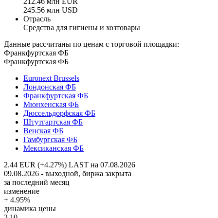
212.46 млн EUR
245.56 млн USD
Отрасль
Средства для гигиены и хозтовары
Данные рассчитаны по ценам с торговой площадки:
Франкфуртская ФБ
Франкфуртская ФБ
Euronext Brussels
Лондонская ФБ
Франкфуртская ФБ
Мюнхенская ФБ
Дюссельдорфская ФБ
Штутгартская ФБ
Венская ФБ
Гамбургская ФБ
Мексиканская ФБ
2.44 EUR (+4.27%)
LAST на 07.08.2026
09.08.2026 - выходной, биржа закрыта
за последний месяц
изменение
+ 4.95%
динамика цены
2.10