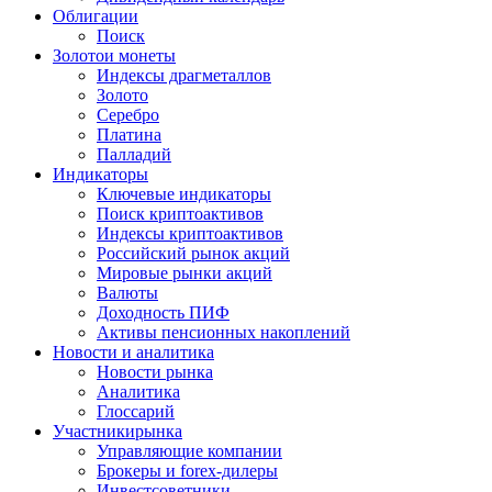
Облигации
Поиск
Золото
и монеты
Индексы драгметаллов
Золото
Серебро
Платина
Палладий
Индикаторы
Ключевые индикаторы
Поиск криптоактивов
Индексы криптоактивов
Российский рынок акций
Мировые рынки акций
Валюты
Доходность ПИФ
Активы пенсионных накоплений
Новости и аналитика
Новости рынка
Аналитика
Глоссарий
Участники
рынка
Управляющие компании
Брокеры и forex-дилеры
Инвестсоветники