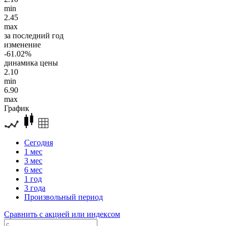
min
2.45
max
за последний год
изменение
-61.02%
динамика цены
2.10
min
6.90
max
График
Сегодня
1 мес
3 мес
6 мес
1 год
3 года
Произвольный период
Сравнить с акцией или индексом