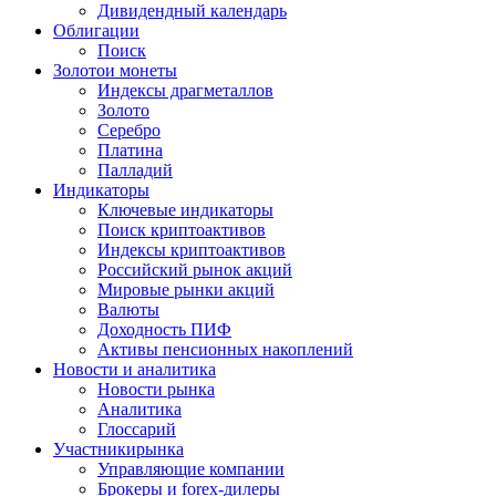
Дивидендный календарь
Облигации
Поиск
Золото
и монеты
Индексы драгметаллов
Золото
Серебро
Платина
Палладий
Индикаторы
Ключевые индикаторы
Поиск криптоактивов
Индексы криптоактивов
Российский рынок акций
Мировые рынки акций
Валюты
Доходность ПИФ
Активы пенсионных накоплений
Новости и аналитика
Новости рынка
Аналитика
Глоссарий
Участники
рынка
Управляющие компании
Брокеры и forex-дилеры