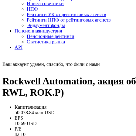
Инвестсоветники
НПФ
Рейтинги УК от рейтинговых агенств
Рейтинги НПФ от рейтинговых агенств
Эндаумент-фонды
Пенсионная
индустрия
Пенсионные рейтинги
Статистика рынка
API
Ваш аккаунт удален, спасибо, что были с нами
Rockwell Automation, акция
RWL, ROK.P)
Капитализация
50 078.84 млн USD
EPS
10.69 USD
P/E
42.10