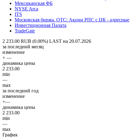
Мексиканская ФБ
NYSE Arca
ITS
Московская биржа. OTC: Акции РПС с ЦК - адресные
Инвестиционная Палата
TradeGate
2 233.00 RUB (0.00%)
LAST на 20.07.2026
за последний месяц
изменение
+ —
динамика цены
2 233.00
min
—
max
за последний год
изменение
+—
динамика цены
2 233.00
min
—
max
График