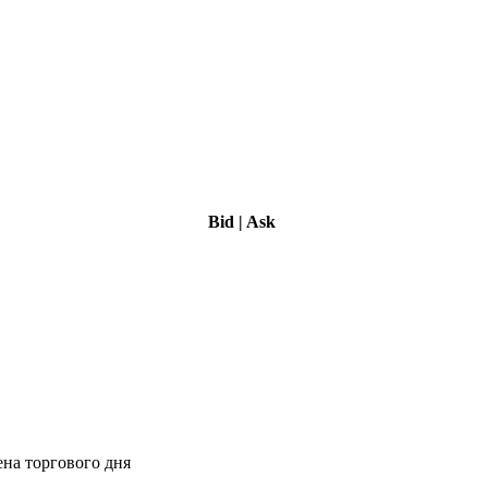
Bid
|
Ask
ена торгового дня