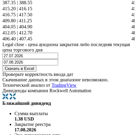
387.35
|
388.55
4
415.20
|
416.15
4
416.75
|
417.50
4
409.80
|
411.25
4
404.05
|
404.90
4
412.05
|
412.70
4
406.40
|
407.45
4
Legal close - цена аукциона закрытия либо последняя текущая
цена торгового дня
Проверьте корректность ввода дат
Скачивание данных в этом диапазоне невозможно.
Технический анализ от
TradingView
Дивиденды компании Rockwell Automation
Ближайший дивиденд
Сумма выплаты
1.38 USD
Закрытие реестра
17.08.2026