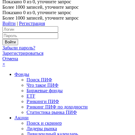
Показано
0
из
0
, уточните запрос
Более 1000 записей, уточните запрос
Показано
0
из
0
, уточните запрос
Более 1000 записей, уточните запрос
Войти
|
Регистрация
Забыли пароль?
Зарегистрироваться
Отмена
×
Фонды
Поиск ПИФ
Что такое ПИФ
Биржевые фонды
ETF
Рэнкинги ПИФ
Рэнкинг ПИФ по доходности
Статистика рынка ПИФ
Акции
Поиск и скринер
Лидеры рынка
Дивидендный календарь