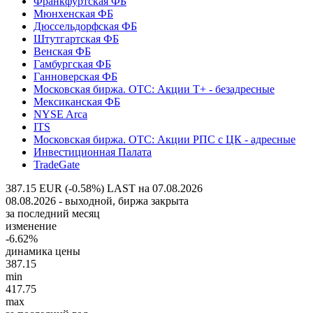
Франкфуртская ФБ
Мюнхенская ФБ
Дюссельдорфская ФБ
Штутгартская ФБ
Венская ФБ
Гамбургская ФБ
Ганноверская ФБ
Московская биржа. OTC: Акции T+ - безадресные
Мексиканская ФБ
NYSE Arca
ITS
Московская биржа. OTC: Акции РПС с ЦК - адресные
Инвестиционная Палата
TradeGate
387.15 EUR (-0.58%)
LAST на 07.08.2026
08.08.2026 - выходной, биржа закрыта
за последний месяц
изменение
-6.62%
динамика цены
387.15
min
417.75
max