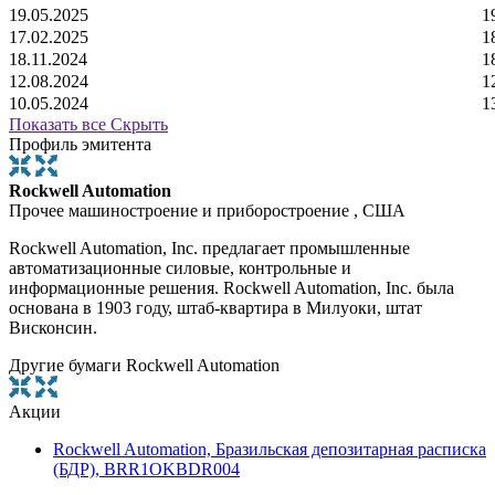
19.05.2025
1
17.02.2025
1
18.11.2024
1
12.08.2024
1
10.05.2024
1
Показать все
Скрыть
Профиль эмитента
Rockwell Automation
Прочее машиностроение и приборостроение , США
Rockwell Automation, Inc. предлагает промышленные
автоматизационные силовые, контрольные и
информационные решения. Rockwell Automation, Inc. была
основана в 1903 году, штаб-квартира в Милуоки, штат
Висконсин.
Другие бумаги Rockwell Automation
Акции
Rockwell Automation, Бразильская депозитарная расписка
(БДР), BRR1OKBDR004