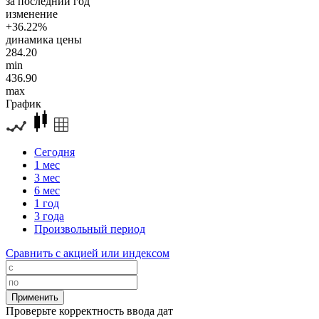
за последний год
изменение
+36.22%
динамика цены
284.20
min
436.90
max
График
Сегодня
1 мес
3 мес
6 мес
1 год
3 года
Произвольный период
Сравнить с акцией или индексом
Проверьте корректность ввода дат