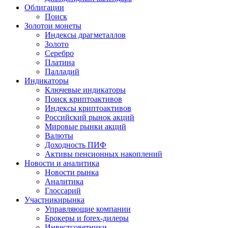
Облигации
Поиск
Золото
и монеты
Индексы драгметаллов
Золото
Серебро
Платина
Палладий
Индикаторы
Ключевые индикаторы
Поиск криптоактивов
Индексы криптоактивов
Российский рынок акций
Мировые рынки акций
Валюты
Доходность ПИФ
Активы пенсионных накоплений
Новости и аналитика
Новости рынка
Аналитика
Глоссарий
Участники
рынка
Управляющие компании
Брокеры и forex-дилеры
Инвестсоветники