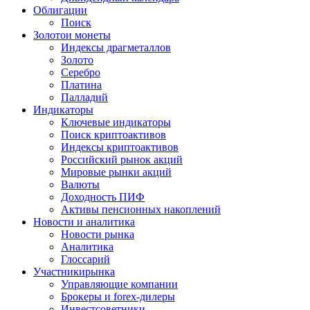
Облигации
Поиск
Золото
и монеты
Индексы драгметаллов
Золото
Серебро
Платина
Палладий
Индикаторы
Ключевые индикаторы
Поиск криптоактивов
Индексы криптоактивов
Российский рынок акций
Мировые рынки акций
Валюты
Доходность ПИФ
Активы пенсионных накоплений
Новости и аналитика
Новости рынка
Аналитика
Глоссарий
Участники
рынка
Управляющие компании
Брокеры и forex-дилеры
Инвестсоветники