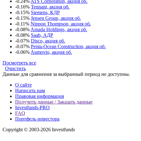
-0.24%
ATS Corporation, акция об.
-0.16%
Tennant, акция об.
-0.15%
Siemens, КДР
-0.15%
Jensen Group, акция об.
-0.11%
Nippon Thompson, акция об.
-0.08%
Amada Holdings, акция об.
-0.08%
Saab, АДР
-0.07%
Disco, акция об.
-0.07%
Penta-Ocean Construction, акция об.
-0.06%
Aumovio, акция об.
Посмотреть все
Очистить
Данные для сравнения за выбранный период не доступны.
О сайте
Написать нам
Правовая информация
Получить данные / Заказать данные
Investfunds-PRO
FAQ
Портфель инвестора
Copyright © 2003-2026 Investfunds