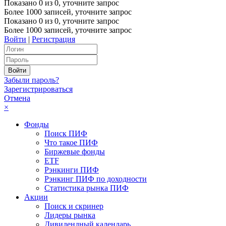
Показано
0
из
0
, уточните запрос
Более 1000 записей, уточните запрос
Показано
0
из
0
, уточните запрос
Более 1000 записей, уточните запрос
Войти
|
Регистрация
Забыли пароль?
Зарегистрироваться
Отмена
×
Фонды
Поиск ПИФ
Что такое ПИФ
Биржевые фонды
ETF
Рэнкинги ПИФ
Рэнкинг ПИФ по доходности
Статистика рынка ПИФ
Акции
Поиск и скринер
Лидеры рынка
Дивидендный календарь