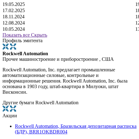
19.05.2025
1
17.02.2025
1
18.11.2024
1
12.08.2024
1
10.05.2024
1
Показать все
Скрыть
Профиль эмитента
Rockwell Automation
Прочее машиностроение и приборостроение , США
Rockwell Automation, Inc. предлагает промышленные
автоматизационные силовые, контрольные и
информационные решения. Rockwell Automation, Inc. была
основана в 1903 году, штаб-квартира в Милуоки, штат
Висконсин.
Другие бумаги Rockwell Automation
Акции
Rockwell Automation, Бразильская депозитарная расписка
(БДР), BRR1OKBDR004