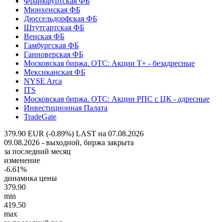
Франкфуртская ФБ
Мюнхенская ФБ
Дюссельдорфская ФБ
Штутгартская ФБ
Венская ФБ
Гамбургская ФБ
Ганноверская ФБ
Московская биржа. OTC: Акции T+ - безадресные
Мексиканская ФБ
NYSE Arca
ITS
Московская биржа. OTC: Акции РПС с ЦК - адресные
Инвестиционная Палата
TradeGate
379.90 EUR (-0.89%)
LAST на 07.08.2026
09.08.2026 - выходной, биржа закрыта
за последний месяц
изменение
-6.61%
динамика цены
379.90
min
419.50
max