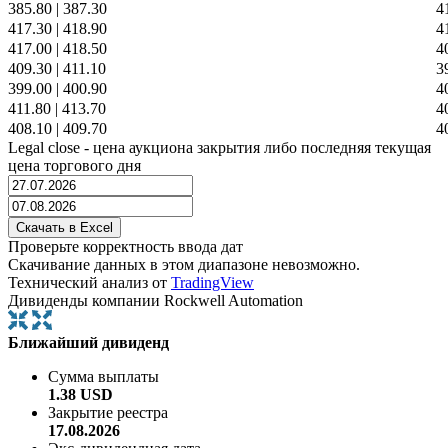
385.80
|
387.30
4
417.30
|
418.90
4
417.00
|
418.50
4
409.30
|
411.10
3
399.00
|
400.90
4
411.80
|
413.70
4
408.10
|
409.70
4
Legal close - цена аукциона закрытия либо последняя текущая
цена торгового дня
Проверьте корректность ввода дат
Скачивание данных в этом диапазоне невозможно.
Технический анализ от
TradingView
Дивиденды компании Rockwell Automation
Ближайший дивиденд
Сумма выплаты
1.38 USD
Закрытие реестра
17.08.2026