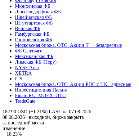
Франкфуртская ФБ
Мюнхенская ФБ
Дюссельдорфская ФБ
Швейцарская ФБ
Штутгартская ФБ
Венская ФБ
Гамбургская ФБ
Ганноверская ФБ
Московская биржа. OTC: Акции T+ - безадресные
ФБ Сантьяго
Мексиканская ФБ
Лимская ФБ (Перу)
NYSE Arca
XETRA
ITS
Московская биржа. OTC: Акции РПС с ЦК - адресные
Инвестиционная Палата
Finam RU_MOEX_OTC
TradeGate
182.90 USD (+1.21%)
LAST на 07.08.2026
08.08.2026 - выходной, биржа закрыта
за последний месяц
изменение
+ 18.23%