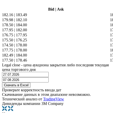
Bid
|
Ask
182.16
|
183.49
1
179.98
|
182.10
1
178.50
|
184.00
1
177.95
|
182.00
1
176.75
|
177.95
1
175.50
|
176.25
1
174.50
|
178.00
1
177.75
|
178.00
1
182.49
|
184.00
1
177.50
|
178.46
1
Legal close - цена аукциона закрытия либо последняя текущая
цена торгового дня
Проверьте корректность ввода дат
Скачивание данных в этом диапазоне невозможно.
Технический анализ от
TradingView
Дивиденды компании 3M Company