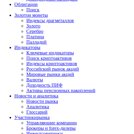
Облигации
Поиск
Золото
и монеты
Индексы драгметаллов
Золото
Серебро
Платина
Палладий
Индикаторы
Ключевые индикаторы
Поиск криптоактивов
Индексы криптоактивов
Российский рынок акций
Мировые рынки акций
Валюты
Доходность ПИФ
Активы пенсионных накоплений
Новости и аналитика
Новости рынка
Аналитика
Глоссарий
Участники
рынка
Управляющие компании
Брокеры и forex-дилеры
Инвестсоветники