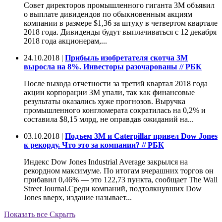
Совет директоров промышленного гиганта 3M объявил
о выплате дивидендов по обыкновенным акциям
компании в размере $1,36 за штуку в четвертом квартале
2018 года. Дивиденды будут выплачиваться с 12 декабря
2018 года акционерам,...
24.10.2018 |
Прибыль изобретателя скотча 3M
выросла на 8%. Инвесторы разочарованы // РБК
После выхода отчетности за третий квартал 2018 года
акции корпорации 3M упали, так как финансовые
результаты оказались хуже прогнозов. Выручка
промышленного конгломерата сократилась на 0,2% и
составила $8,15 млрд, не оправдав ожиданий на...
03.10.2018 |
Подъем 3М и Caterpillar привел Dow Jones
к рекорду. Что это за компании? // РБК
Индекс Dow Jones Industrial Average закрылся на
рекордном максимуме. По итогам вчерашних торгов он
прибавил 0,46% — это 122,73 пункта, сообщает The Wall
Street Journal.Среди компаний, подтолкнувших Dow
Jones вверх, издание называет...
Показать все
Скрыть