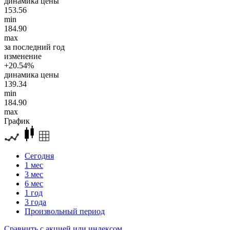
динамика цены
153.56
min
184.90
max
за последний год
изменение
+20.54%
динамика цены
139.34
min
184.90
max
График
Сегодня
1 мес
3 мес
6 мес
1 год
3 года
Произвольный период
Сравнить с акцией или индексом