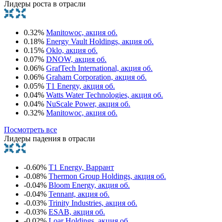
Лидеры роста в отрасли
0.32%
Manitowoc, акция об.
0.18%
Energy Vault Holdings, акция об.
0.15%
Oklo, акция об.
0.07%
DNOW, акция об.
0.06%
GrafTech International, акция об.
0.06%
Graham Corporation, акция об.
0.05%
T1 Energy, акция об.
0.04%
Watts Water Technologies, акция об.
0.04%
NuScale Power, акция об.
0.32%
Manitowoc, акция об.
Посмотреть все
Лидеры падения в отрасли
-0.60%
T1 Energy, Варрант
-0.08%
Thermon Group Holdings, акция об.
-0.04%
Bloom Energy, акция об.
-0.04%
Tennant, акция об.
-0.03%
Trinity Industries, акция об.
-0.03%
ESAB, акция об.
-0.02%
Loar Holdings, акция об.