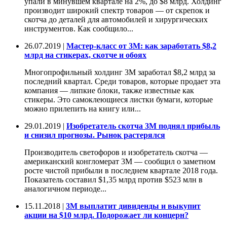
упали в минувшем квартале на 2%, до $8 млрд. Холдинг
производит широкий спектр товаров — от скрепок и
скотча до деталей для автомобилей и хирургических
инструментов. Как сообщило...
26.07.2019 |
Мастер-класс от 3M: как заработать $8,2
млрд на стикерах, скотче и обоях
Многопрофильный холдинг 3M заработал $8,2 млрд за
последний квартал. Среди товаров, которые продает эта
компания — липкие блоки, также известные как
стикеры. Это самоклеющиеся листки бумаги, которые
можно прилепить на книгу или...
29.01.2019 |
Изобретатель скотча 3M поднял прибыль
и снизил прогнозы. Рынок растерялся
Производитель светофоров и изобретатель скотча —
американский конгломерат 3M — сообщил о заметном
росте чистой прибыли в последнем квартале 2018 года.
Показатель составил $1,35 млрд против $523 млн в
аналогичном периоде...
15.11.2018 |
3M выплатит дивиденды и выкупит
акции на $10 млрд. Подорожает ли концерн?