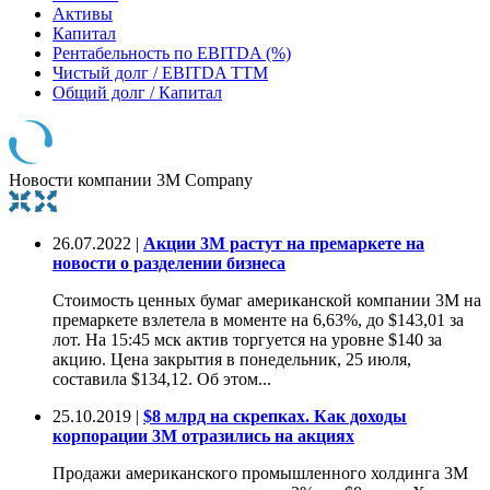
Активы
Капитал
Рентабельность по EBITDA (%)
Чистый долг / EBITDA TTM
Общий долг / Капитал
Новости компании 3M Company
26.07.2022 |
Акции 3M растут на премаркете на
новости о разделении бизнеса
Стоимость ценных бумаг американской компании 3M на
премаркете взлетела в моменте на 6,63%, до $143,01 за
лот. На 15:45 мск актив торгуется на уровне $140 за
акцию. Цена закрытия в понедельник, 25 июля,
составила $134,12. Об этом...
25.10.2019 |
$8 млрд на скрепках. Как доходы
корпорации 3M отразились на акциях
Продажи американского промышленного холдинга 3M