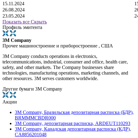
15.11.2024
1
26.08.2024
2
23.05.2024
2
Показать все
Скрыть
Профиль эмитента
3M Company
Прочее машиностроение и приборостроение , США
3M Company conducts operations in electronics,
telecommunications, industrial, consumer and office, health care,
safety, and other markets. The Company businesses share
technologies, manufacturing operations, marketing channels, and
other resources. 3M serves customers worldwide.
Другие бумаги 3M Company
Акции
3M Company, Бразильская депозитарная расписка (БДР),
BRMMMCBDR000
3M Company, депозитарная расписка, ARDEUT110293
3M Company, Канадская депозитарная расписка (КДР),
CA8856201048