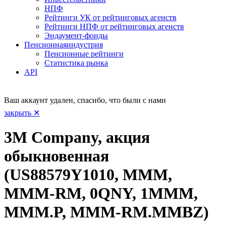
НПФ
Рейтинги УК от рейтинговых агенств
Рейтинги НПФ от рейтинговых агенств
Эндаумент-фонды
Пенсионная
индустрия
Пенсионные рейтинги
Статистика рынка
API
Ваш аккаунт удален, спасибо, что были с нами
закрыть ✕
3M Company, акция
обыкновенная
(US88579Y1010, MMM,
MMM-RM, 0QNY, 1MMM,
MMM.P, MMM-RM.MMBZ)