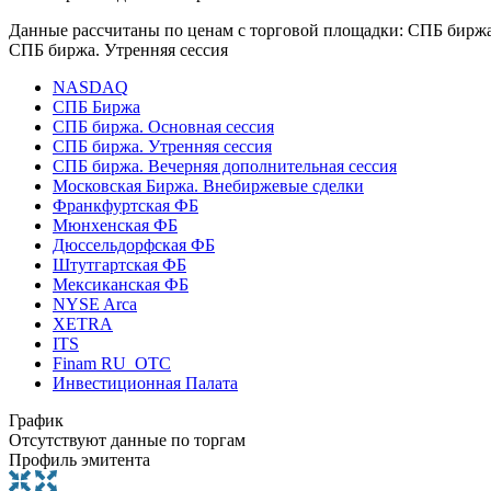
Данные рассчитаны по ценам с торговой площадки: СПБ биржа
СПБ биржа. Утренняя сессия
NASDAQ
СПБ Биржа
СПБ биржа. Основная сессия
СПБ биржа. Утренняя сессия
СПБ биржа. Вечерняя дополнительная сессия
Московская Биржа. Внебиржевые сделки
Франкфуртская ФБ
Мюнхенская ФБ
Дюссельдорфская ФБ
Штутгартская ФБ
Мексиканская ФБ
NYSE Arca
XETRA
ITS
Finam RU_OTC
Инвестиционная Палата
График
Отсутствуют данные по торгам
Профиль эмитента