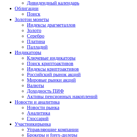
Дивидендный календарь
Облигации
Поиск
Золото
и монеты
Индексы драгметаллов
Золото
Серебро
Платина
Палладий
Индикаторы
Ключевые индикаторы
Поиск криптоактивов
Индексы криптоактивов
Российский рынок акций
Мировые рынки акций
Валюты
Доходность ПИФ
Активы пенсионных накоплений
Новости и аналитика
Новости рынка
Аналитика
Глоссарий
Участники
рынка
Управляющие компании
Брокеры и forex-дилеры