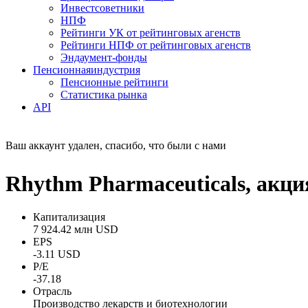
Инвестсоветники
НПФ
Рейтинги УК от рейтинговых агенств
Рейтинги НПФ от рейтинговых агенств
Эндаумент-фонды
Пенсионная
индустрия
Пенсионные рейтинги
Статистика рынка
API
Ваш аккаунт удален, спасибо, что были с нами
Rhythm Pharmaceuticals, акц
Капитализация
7 924.42 млн USD
EPS
-3.11 USD
P/E
-37.18
Отрасль
Производство лекарств и биотехнологии