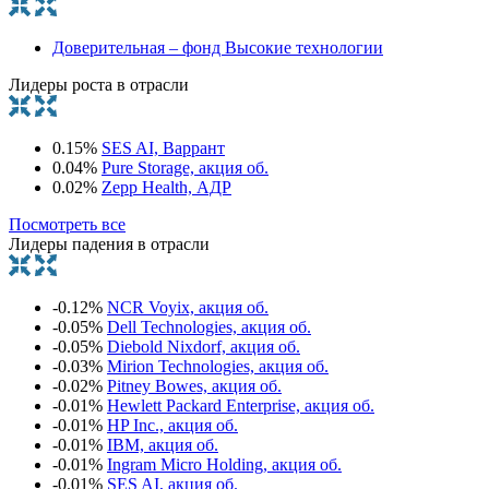
Доверительная – фонд Высокие технологии
Лидеры роста в отрасли
0.15%
SES AI, Варрант
0.04%
Pure Storage, акция об.
0.02%
Zepp Health, АДР
Посмотреть все
Лидеры падения в отрасли
-0.12%
NCR Voyix, акция об.
-0.05%
Dell Technologies, акция об.
-0.05%
Diebold Nixdorf, акция об.
-0.03%
Mirion Technologies, акция об.
-0.02%
Pitney Bowes, акция об.
-0.01%
Hewlett Packard Enterprise, акция об.
-0.01%
HP Inc., акция об.
-0.01%
IBM, акция об.
-0.01%
Ingram Micro Holding, акция об.
-0.01%
SES AI, акция об.