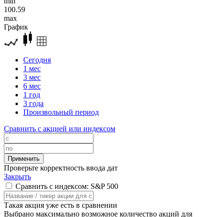
min
100.59
max
График
Сегодня
1 мес
3 мес
6 мес
1 год
3 года
Произвольный период
Сравнить с акцией или индексом
Проверьте корректность ввода дат
Закрыть
Сравнить с индексом: S&P 500
Такая акция уже есть в сравнении
Выбрано максимально возможное количество акций для