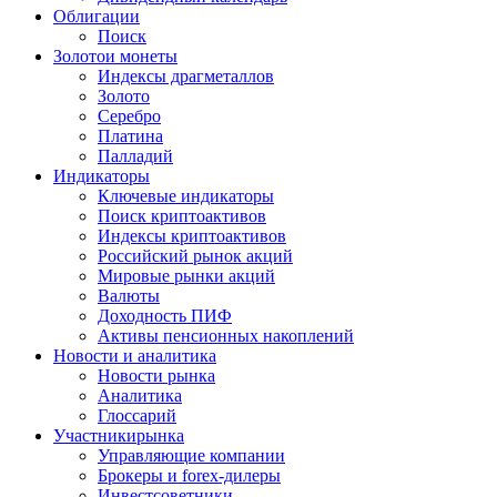
Облигации
Поиск
Золото
и монеты
Индексы драгметаллов
Золото
Серебро
Платина
Палладий
Индикаторы
Ключевые индикаторы
Поиск криптоактивов
Индексы криптоактивов
Российский рынок акций
Мировые рынки акций
Валюты
Доходность ПИФ
Активы пенсионных накоплений
Новости и аналитика
Новости рынка
Аналитика
Глоссарий
Участники
рынка
Управляющие компании
Брокеры и forex-дилеры
Инвестсоветники