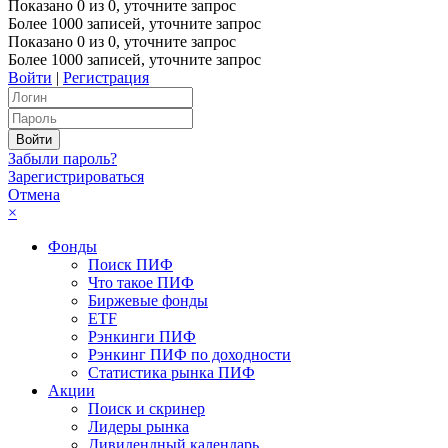
Показано
0
из
0
, уточните запрос
Более 1000 записей, уточните запрос
Показано
0
из
0
, уточните запрос
Более 1000 записей, уточните запрос
Войти
|
Регистрация
Забыли пароль?
Зарегистрироваться
Отмена
×
Фонды
Поиск ПИФ
Что такое ПИФ
Биржевые фонды
ETF
Рэнкинги ПИФ
Рэнкинг ПИФ по доходности
Статистика рынка ПИФ
Акции
Поиск и скринер
Лидеры рынка
Дивидендный календарь