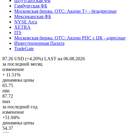
Штутгартская ФБ
Гамбургская ФБ
Московская биржа. OTC: Акции T+ - безадресные
Мексиканская ФБ
NYSE Arca
XETRA
ITS
Московская биржа. OTC: Акции РПС с ЦК - адресные
Инвестиционная Палата
TradeGate
87.26 USD (+4.20%)
LAST на 06.08.2026
за последний месяц
изменение
+ 11.51%
динамика цены
65.75
min
87.72
max
за последний год
изменение
+51.94%
динамика цены
54.37