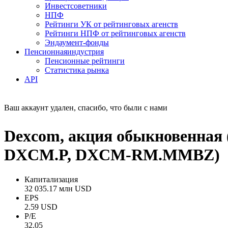
Инвестсоветники
НПФ
Рейтинги УК от рейтинговых агенств
Рейтинги НПФ от рейтинговых агенств
Эндаумент-фонды
Пенсионная
индустрия
Пенсионные рейтинги
Статистика рынка
API
Ваш аккаунт удален, спасибо, что были с нами
Dexcom, акция обыкновенна
DXCM.P, DXCM-RM.MMBZ)
Капитализация
32 035.17 млн USD
EPS
2.59 USD
P/E
32.05