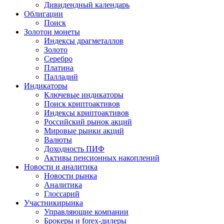
Дивидендный календарь
Облигации
Поиск
Золото
и монеты
Индексы драгметаллов
Золото
Серебро
Платина
Палладий
Индикаторы
Ключевые индикаторы
Поиск криптоактивов
Индексы криптоактивов
Российский рынок акций
Мировые рынки акций
Валюты
Доходность ПИФ
Активы пенсионных накоплений
Новости и аналитика
Новости рынка
Аналитика
Глоссарий
Участники
рынка
Управляющие компании
Брокеры и forex-дилеры