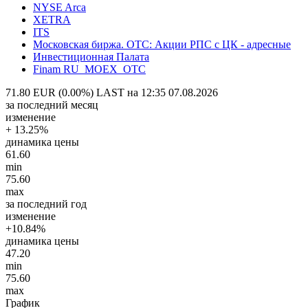
NYSE Arca
XETRA
ITS
Московская биржа. OTC: Акции РПС с ЦК - адресные
Инвестиционная Палата
Finam RU_MOEX_OTC
71.80 EUR (0.00%)
LAST на 12:35 07.08.2026
за последний месяц
изменение
+ 13.25%
динамика цены
61.60
min
75.60
max
за последний год
изменение
+10.84%
динамика цены
47.20
min
75.60
max
График