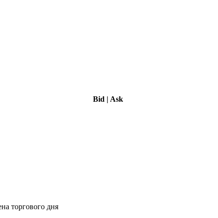
Bid
|
Ask
ена торгового дня