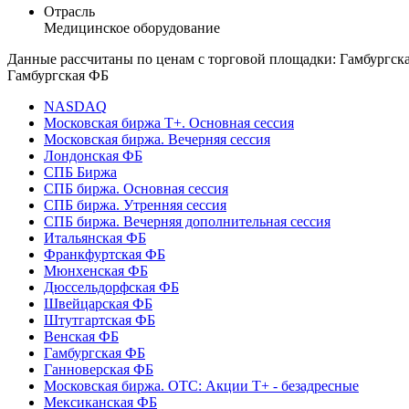
Отрасль
Медицинское оборудование
Данные рассчитаны по ценам с торговой площадки: Гамбургск
Гамбургская ФБ
NASDAQ
Московская биржа Т+. Основная сессия
Московская биржа. Вечерняя сессия
Лондонская ФБ
СПБ Биржа
СПБ биржа. Основная сессия
СПБ биржа. Утренняя сессия
СПБ биржа. Вечерняя дополнительная сессия
Итальянская ФБ
Франкфуртская ФБ
Мюнхенская ФБ
Дюссельдорфская ФБ
Швейцарская ФБ
Штутгартская ФБ
Венская ФБ
Гамбургская ФБ
Ганноверская ФБ
Московская биржа. OTC: Акции T+ - безадресные
Мексиканская ФБ