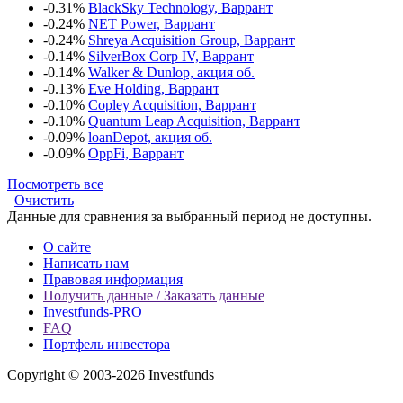
-0.31%
BlackSky Technology, Варрант
-0.24%
NET Power, Варрант
-0.24%
Shreya Acquisition Group, Варрант
-0.14%
SilverBox Corp IV, Варрант
-0.14%
Walker & Dunlop, акция об.
-0.13%
Eve Holding, Варрант
-0.10%
Copley Acquisition, Варрант
-0.10%
Quantum Leap Acquisition, Варрант
-0.09%
loanDepot, акция об.
-0.09%
OppFi, Варрант
Посмотреть все
Очистить
Данные для сравнения за выбранный период не доступны.
О сайте
Написать нам
Правовая информация
Получить данные / Заказать данные
Investfunds-PRO
FAQ
Портфель инвестора
Copyright © 2003-2026 Investfunds