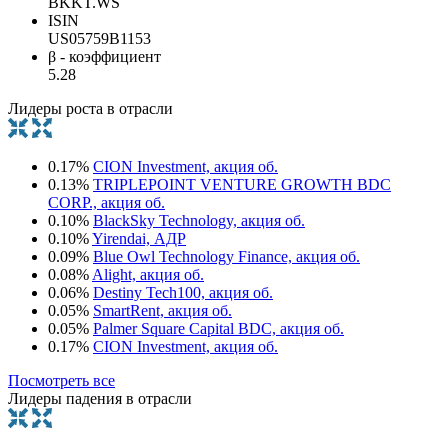
BKKT.WS
ISIN
US05759B1153
β - коэффициент
5.28
Лидеры роста в отрасли
0.17%
CION Investment, акция об.
0.13%
TRIPLEPOINT VENTURE GROWTH BDC
CORP., акция об.
0.10%
BlackSky Technology, акция об.
0.10%
Yirendai, АДР
0.09%
Blue Owl Technology Finance, акция об.
0.08%
Alight, акция об.
0.06%
Destiny Tech100, акция об.
0.05%
SmartRent, акция об.
0.05%
Palmer Square Capital BDC, акция об.
0.17%
CION Investment, акция об.
Посмотреть все
Лидеры падения в отрасли