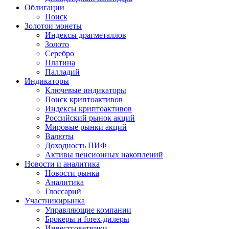
Облигации
Поиск
Золото
и монеты
Индексы драгметаллов
Золото
Серебро
Платина
Палладий
Индикаторы
Ключевые индикаторы
Поиск криптоактивов
Индексы криптоактивов
Российский рынок акций
Мировые рынки акций
Валюты
Доходность ПИФ
Активы пенсионных накоплений
Новости и аналитика
Новости рынка
Аналитика
Глоссарий
Участники
рынка
Управляющие компании
Брокеры и forex-дилеры
Инвестсоветники